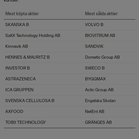
Mest köpta aktier
Mest sålda aktier
SKANSKA B
VOLVO B
SaltX Technology Holding AB
BIOVITRUM AB
Kinnevik AB
SANDVIK
HENNES & MAURITZ B
Dometic Group AB
INVESTOR B
SWECO B
ASTRAZENECA
BYGGMAX
ICA GRUPPEN
Actic Group AB
SVENSKA CELLULOSA B
Engelska Skolan
AXFOOD
NetEnt AB
TOBII TECHNOLOGY
GRÄNGES AB