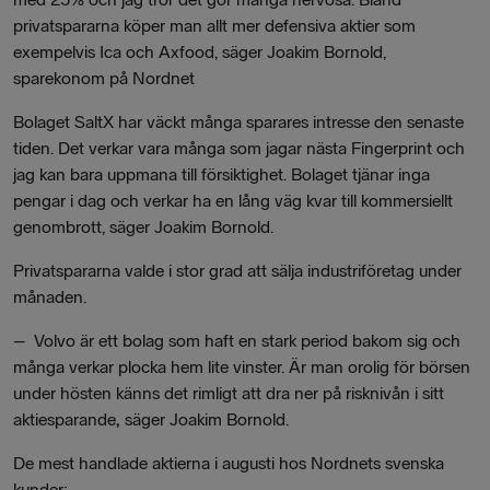
privatspararna köper man allt mer defensiva aktier som
exempelvis Ica och Axfood, säger Joakim Bornold,
sparekonom på Nordnet
Bolaget SaltX har väckt många sparares intresse den senaste
tiden. Det verkar vara många som jagar nästa Fingerprint och
jag kan bara uppmana till försiktighet. Bolaget tjänar inga
pengar i dag och verkar ha en lång väg kvar till kommersiellt
genombrott, säger Joakim Bornold.
Privatspararna valde i stor grad att sälja industriföretag under
månaden.
–
Volvo är ett bolag som haft en stark period bakom sig och
många verkar plocka hem lite vinster. Är man orolig för börsen
under hösten känns det rimligt att dra ner på risknivån i sitt
aktiesparande
,
säger Joakim Bornold.
De mest handlade aktierna i augusti hos Nordnets svenska
kunder: