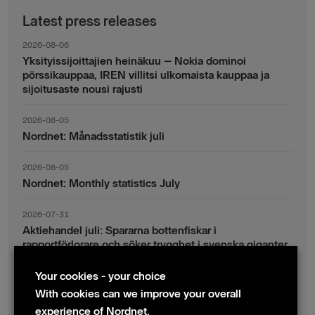
Latest press releases
2026-08-06
Yksityissijoittajien heinäkuu – Nokia dominoi
pörssikauppaa, IREN villitsi ulkomaista kauppaa ja
sijoitusaste nousi rajusti
2026-08-05
Nordnet: Månadsstatistik juli
2026-08-05
Nordnet: Monthly statistics July
2026-07-31
Aktiehandel juli: Spararna bottenfiskar i
rapportförlorare och söker trygghet i svenska giganter
Your cookies - your choice
2026-07-30
Fondsparande juli: Vinsthemtagningar i teknik – men
With cookies can we improve your overall
indexsparandet ligger fast
experience of Nordnet.