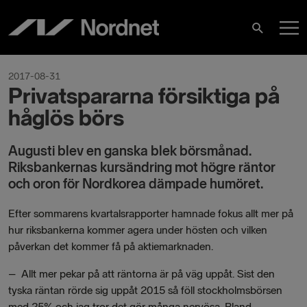
Skip
M
to
Search
content
M
2017-08-31
Privatspararna försiktiga på
håglös börs
Augusti blev en ganska blek börsmånad.
Riksbankernas kursändring mot högre räntor
och oron för Nordkorea dämpade humöret.
Efter sommarens kvartalsrapporter hamnade fokus allt mer på
hur riksbankerna kommer agera under hösten och vilken
påverkan det kommer få på aktiemarknaden.
–
Allt mer pekar på att räntorna är på väg uppåt. Sist den
tyska räntan rörde sig uppåt 2015 så föll stockholmsbörsen
med 25% och jag tror det gör många nervösa. Bland