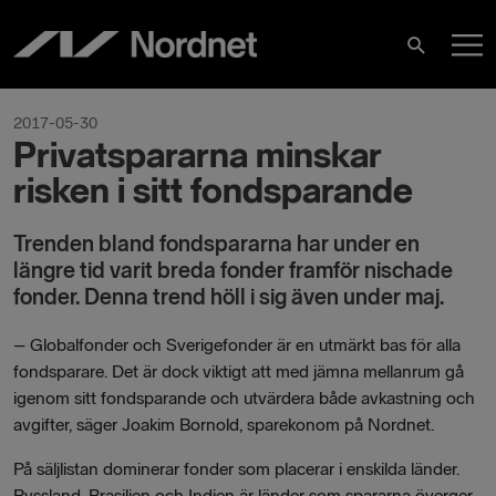
Skip
M
to
Search
content
M
2017-05-30
Privatspararna minskar
risken i sitt fondsparande
Trenden bland fondspararna har under en
längre tid varit breda fonder framför nischade
fonder. Denna trend höll i sig även under maj.
– Globalfonder och Sverigefonder är en utmärkt bas för alla
fondsparare. Det är dock viktigt att med jämna mellanrum gå
igenom sitt fondsparande och utvärdera både avkastning och
avgifter, säger Joakim Bornold, sparekonom på Nordnet.
På säljlistan dominerar fonder som placerar i enskilda länder.
Ryssland, Brasilien och Indien är länder som spararna överger.