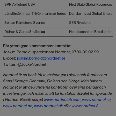
SPP Aktiefond USA
First State Global Resources 
Länsförsäkringar Tillväxtmarknad Index
Danske Invest Global Emergi
Spiltan Räntefond Sverige
SEB Ryssland
Didner & Gerge Småbolag
Handelsbanken Brasilienfond
För ytterligare kommentarer kontakta:
Joakim Bornold, sparekonom Nordnet, 0700-99 02 99
E-post:
joakim.bornold@nordnet.se
Twitter: @JockeNordnet
Nordnet är en bank för investeringar i aktier och fonder som
finns i Sverige, Danmark, Finland och Norge. Idén bakom
Nordnet är att ge kunderna kontrollen över sina pengar och
investeringar, och målet är att bli förstahandsvalet för sparande
i Norden. Besök oss på
www.nordnetab.com
,
www.nordnet.se
,
www.nordnet.no
,
www.nordnet.dk
eller
www.nordnet.fi
.