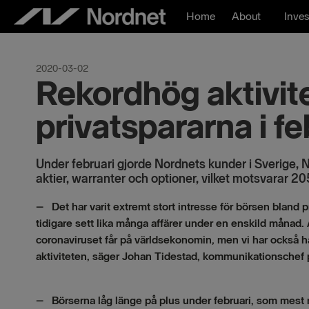
Skip
Home
About
Inves
to
content
2020-03-02
Rekordhög aktivit
privatspararna i fe
Under februari gjorde Nordnets kunder i Sverige,
aktier, warranter och optioner, vilket motsvarar 20
– Det har varit extremt stort intresse för börsen bland p
tidigare sett lika många affärer under en enskild månad. 
coronaviruset får på världsekonomin, men vi har också haf
aktiviteten, säger Johan Tidestad, kommunikationschef 
– Börserna låg länge på plus under februari, som mest 