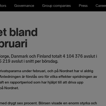
tors
Governance
Group companies
Press
Caree
et bland
bruari
 Norge, Danmark och Finland totalt 4 104 376
avslut i
5 219 avslut i snitt per börsdag.
rivatspararna under februari, och på Nordnet har vi aldrig
Anledningen är förstås oro för vilka effekter spridningen av
t en rapportperiod som har hjälpt till att driva upp
på Nordnet.
med drygt sex procent. Börsen visade en enorm styrka och