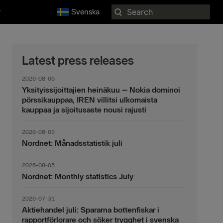
Search
r
Svenska
for:
Latest press releases
2026-08-06
Yksityissijoittajien heinäkuu – Nokia dominoi
pörssikauppaa, IREN villitsi ulkomaista
kauppaa ja sijoitusaste nousi rajusti
2026-08-05
Nordnet: Månadsstatistik juli
2026-08-05
Nordnet: Monthly statistics July
2026-07-31
Aktiehandel juli: Spararna bottenfiskar i
rapportförlorare och söker trygghet i svenska