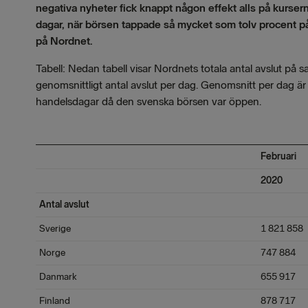
negativa nyheter fick knappt någon effekt alls på kurser
dagar, när börsen tappade så mycket som tolv procent 
på Nordnet.
Tabell: Nedan tabell visar Nordnets totala antal avslut på 
genomsnittligt antal avslut per dag. Genomsnitt per dag är 
handelsdagar då den svenska börsen var öppen.
Februari
2020
Antal avslut
Sverige
1 821 858
Norge
747 884
Danmark
655 917
Finland
878 717