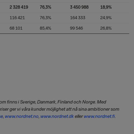
2 328 419
76,3%
3 450 988
18,9%
116 421
76,3%
164 333
24,9%
68 101
85,4%
99 546
26,8%
som finns i Sverige, Danmark, Finland och Norge. Med
priser ger vi våra kunder möjlighet att nå sina ambitioner som
se
,
www.nordnet.no
,
www.nordnet.dk
eller
www.nordnet.fi
.