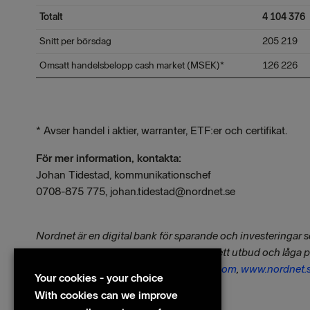
Totalt
4 104 376
Snitt per börsdag
205 219
Omsatt handelsbelopp cash market (MSEK)*
126 226
* Avser handel i aktier, warranter, ETF:er och certifikat.
För mer information, kontakta:
Johan Tidestad, kommunikationschef
0708-875 775, johan.tidestad@nordnet.se
Nordnet är en digital bank för sparande och investeringar 
användarvänlighet, tillgänglighet, ett brett utbud och låga 
sparare.
Besök oss på
www.nordnetab.com
,
www.nordnet.
Your cookies - your choice
With cookies can we improve