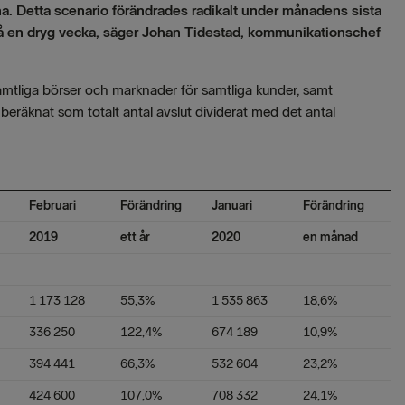
na. Detta scenario förändrades radikalt under månadens sista
på en dryg vecka, säger Johan Tidestad, kommunikationschef
samtliga börser och marknader för samtliga kunder, samt
beräknat som totalt antal avslut dividerat med det antal
Februari
Förändring
Januari
Förändring
2019
ett år
2020
en månad
1 173 128
55,3%
1 535 863
18,6%
336 250
122,4%
674 189
10,9%
394 441
66,3%
532 604
23,2%
424 600
107,0%
708 332
24,1%