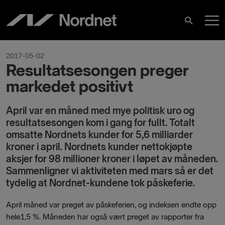
Skip
M
to
Search
content
M
2017-05-02
Resultatsesongen preger
markedet positivt
April var en måned med mye politisk uro og
resultatsesongen kom i gang for fullt. Totalt
omsatte Nordnets kunder for 5,6 milliarder
kroner i april. Nordnets kunder nettokjøpte
aksjer for 98 millioner kroner i løpet av måneden.
Sammenligner vi aktiviteten med mars så er det
tydelig at Nordnet-kundene tok påskeferie.
April måned var preget av påskeferien, og indeksen endte opp
hele1,5 %. Måneden har også vært preget av rapporter fra