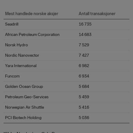
Mest handlede norske aksjer
Antall transaksjoner
Seadrill
16 735
African Petroleum Corporation
14 683
Norsk Hydro
7 529
Nordic Nanovector
7 427
Yara International
6 982
Funcom
6 934
Golden Ocean Group
5 684
Petroleum Geo-Services
5 459
Norwegian Air Shuttle
5 416
PCI Biotech Holding
5 036