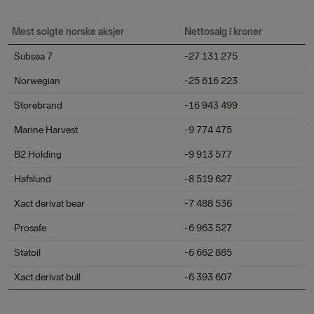
Mest solgte norske aksjer
Nettosalg i kroner
Subsea 7
-27 131 275
Norwegian
-25 616 223
Storebrand
-16 943 499
Marine Harvest
-9 774 475
B2 Holding
-9 913 577
Hafslund
-8 519 627
Xact derivat bear
-7 488 536
Prosafe
-6 963 527
Statoil
-6 662 885
Xact derivat bull
-6 393 607