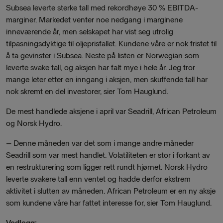
Subsea leverte sterke tall med rekordhøye 30 % EBITDA-
marginer. Markedet venter noe nedgang i marginene
inneværende år, men selskapet har vist seg utrolig
tilpasningsdyktige til oljeprisfallet. Kundene våre er nok fristet til
å ta gevinster i Subsea. Neste på listen er Norwegian som
leverte svake tall, og aksjen har falt mye i hele år. Jeg tror
mange leter etter en inngang i aksjen, men skuffende tall har
nok skremt en del investorer, sier Tom Hauglund.
De mest handlede aksjene i april var Seadrill, African Petroleum
og Norsk Hydro.
–
Denne måneden var det som i mange andre måneder
Seadrill som var mest handlet. Volatiliteten er stor i forkant av
en restrukturering som ligger rett rundt hjørnet. Norsk Hydro
leverte svakere tall enn ventet og hadde derfor ekstrem
aktivitet i slutten av måneden. African Petroleum er en ny aksje
som kundene våre har fattet interesse for, sier Tom Hauglund.
Vedlegg: