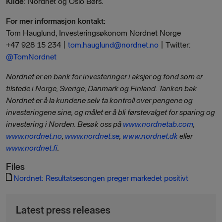
Kilde
: Nordnet og Oslo Børs.
For mer informasjon kontakt:
Tom Hauglund, Investeringsøkonom Nordnet Norge
+47 928 15 234 |
tom.hauglund@nordnet.no
| Twitter:
@TomNordnet
Nordnet er en bank for investeringer i aksjer og fond som er
tilstede i Norge, Sverige, Danmark og Finland. Tanken bak
Nordnet er å la kundene selv ta kontroll over pengene og
investeringene sine, og målet er å bli førstevalget for sparing og
investering i Norden. Besøk oss på
www.nordnetab.com
,
www.nordnet.no
,
www.nordnet.se
,
www.nordnet.dk
eller
www.nordnet.fi
.
Files
Nordnet: Resultatsesongen preger markedet positivt
Latest press releases