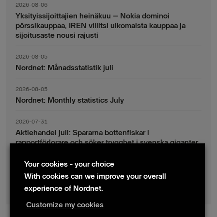
2026-08-06
Yksityissijoittajien heinäkuu – Nokia dominoi
pörssikauppaa, IREN villitsi ulkomaista kauppaa ja
sijoitusaste nousi rajusti
2026-08-05
Nordnet: Månadsstatistik juli
2026-08-05
Nordnet: Monthly statistics July
2026-07-31
Aktiehandel juli: Spararna bottenfiskar i
rapportförlorare och söker trygghet i svenska giganter
Your cookies - your choice
2026-07-30
Fondsparande juli: Vinsthemtagningar i teknik – men
With cookies can we improve your overall
indexsparandet ligger fast
experience of Nordnet.
Customize my cookies