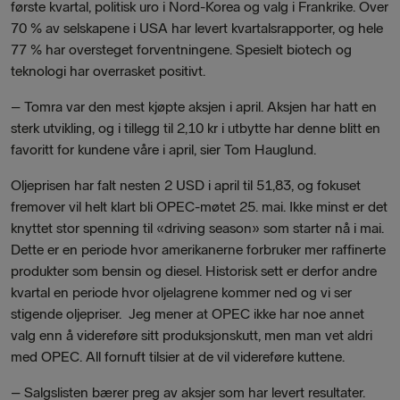
første kvartal, politisk uro i Nord-Korea og valg i Frankrike. Over
70 % av selskapene i USA har levert kvartalsrapporter, og hele
77 % har oversteget forventningene. Spesielt biotech og
teknologi har overrasket positivt.
–
Tomra var den mest kjøpte aksjen i april. Aksjen har hatt en
sterk utvikling, og i tillegg til 2,10 kr i utbytte har denne blitt en
favoritt for kundene våre i april, sier
Tom Hauglund.
Oljeprisen har falt nesten 2 USD i april til 51,83, og fokuset
fremover vil helt klart bli OPEC-møtet 25. mai. Ikke minst er det
knyttet stor spenning til «driving season» som starter nå i mai.
Dette er en periode hvor amerikanerne forbruker mer raffinerte
produkter som bensin og diesel. Historisk sett er derfor andre
kvartal en periode hvor oljelagrene kommer ned og vi ser
stigende oljepriser. Jeg mener at OPEC ikke har noe annet
valg enn å videreføre sitt produksjonskutt, men man vet aldri
med OPEC. All fornuft tilsier at de vil videreføre kuttene.
–
Salgslisten bærer preg av aksjer som har levert resultater.