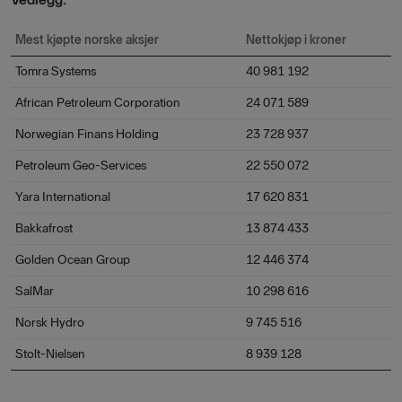
Mest kjøpte norske aksjer
Nettokjøp i kroner
Tomra Systems
40 981 192
African Petroleum Corporation
24 071 589
Norwegian Finans Holding
23 728 937
Petroleum Geo-Services
22 550 072
Yara International
17 620 831
Bakkafrost
13 874 433
Golden Ocean Group
12 446 374
SalMar
10 298 616
Norsk Hydro
9 745 516
Stolt-Nielsen
8 939 128