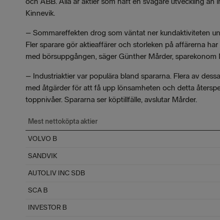
och ABB. Alla är aktier som haft en svagare utveckling än
Kinnevik.
–
Sommareffekten drog som väntat ner kundaktiviteten unde
Fler sparare gör aktieaffärer och storleken på affärerna har 
med börsuppgången, säger Günther Mårder, sparekonom 
–
Industriaktier var populära bland spararna. Flera av des
med åtgärder för att få upp lönsamheten och detta återspegl
toppnivåer. Spararna ser köptillfälle, avslutar Mårder.
Mest nettoköpta aktier
VOLVO B
SANDVIK
AUTOLIV INC SDB
SCA B
INVESTOR B