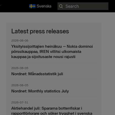
Search
r
Svenska
for:
Latest press releases
2026-08-06
Yksityissijoittajien heinäkuu – Nokia dominoi
pörssikauppaa, IREN villitsi ulkomaista
kauppaa ja sijoitusaste nousi rajusti
2026-08-05
Nordnet: Månadsstatistik juli
2026-08-05
Nordnet: Monthly statistics July
2026-07-31
Aktiehandel juli: Spararna bottenfiskar i
rapportförlorare och söker trygghet i svenska