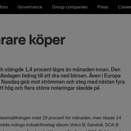
tors
Governance
Group companies
Press
Caree
rare köper
ch stängde 1,4 procent lägre än månaden innan. Den
lbolagen bidrog till att dra ned börsen. Även i Europa
a Nasdaq gick mot strömmen och steg med nästan fyra
tt hög och flera större noteringar skedde på
aktieomsättningen med 19 procent för månaden, men ökade 14
a märks många industriföretag såsom Volvo B, Sandvik, SCA B