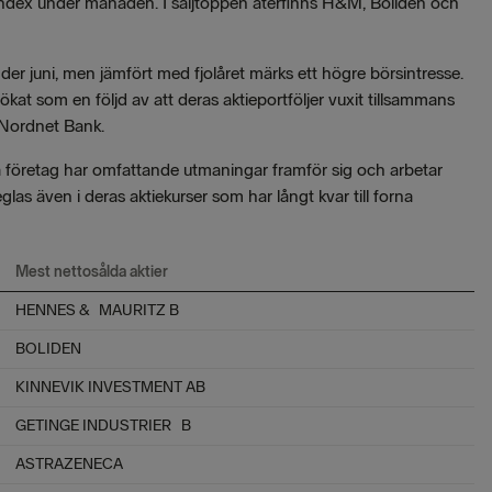
 index under månaden. I säljtoppen återfinns H&M, Boliden och
r juni, men jämfört med fjolåret märks ett högre börsintresse.
ökat som en följd av att deras aktieportföljer vuxit tillsammans
Nordnet Bank.
sa företag har omfattande utmaningar framför sig och arbetar
as även i deras aktiekurser som har långt kvar till forna
Mest nettosålda aktier
HENNES & MAURITZ B
BOLIDEN
KINNEVIK INVESTMENT AB
GETINGE INDUSTRIER B
ASTRAZENECA