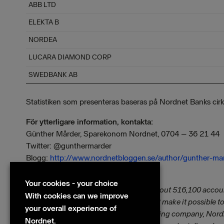
ABB LTD
ELEKTA B
NORDEA
LUCARA DIAMOND CORP
SWEDBANK AB
Statistiken som presenteras baseras på Nordnet Banks cir
För ytterligare information, kontakta:
Günther Mårder, Sparekonom Nordnet, 0704 – 36 21 44
Twitter: @gunthermarder
Blogg:
http://www.nordnetbloggen.se/author/gunther-ma
Email:
gunther.marder@nordnet.se
Your cookies - your choice
Nordnet is a Nordic online bank with about 516,100 accou
With cookies can we improve
individuals and companies services that make it possible to 
your overall experience of
savers in the Nordic countries. The holding company, Nord
Nordnet.