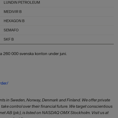
LUNDIN PETROLEUM
MEDIVIR B
HEXAGON B
SEMAFO
SKF B
ka 260 000 svenska konton under juni.
rder/
nts in Sweden, Norway, Denmark and Finland. We offer private
take control over their financial future. We target conscientious
net AB (plc), is listed on NASDAQ OMX Stockholm. Visit us at