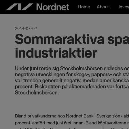
Skip
Home
About
Inves
to
content
2014-07-02
Sommaraktiva spa
industriaktier
Under juni rörde sig Stockholmsbörsen sidledes o
negativa utvecklingen för skogs-, pappers- och stå
var trenden generellt negativ, medan amerikansk
procent. Riskaptiten på aktiemarknaden var fortsa
Stockholmsbörsen.
Bland privatkunderna hos Nordnet Bank i Sverige sjönk 
procent jämfört med juni året innan. Bland köpfavoritern