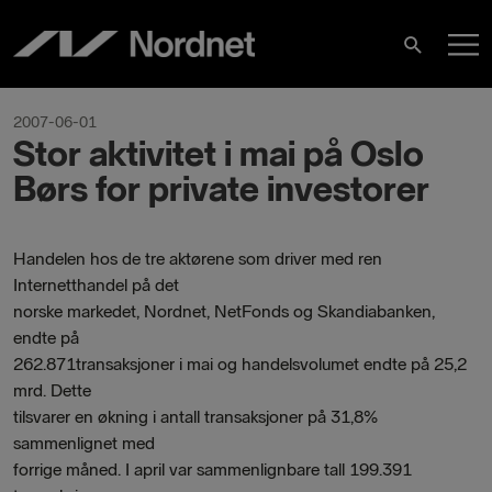
Skip
M
to
Search
content
M
2007-06-01
Stor aktivitet i mai på Oslo
Børs for private investorer
Handelen hos de tre aktørene som driver med ren
Internetthandel på det
norske markedet, Nordnet, NetFonds og Skandiabanken,
endte på
262.871transaksjoner i mai og handelsvolumet endte på 25,2
mrd. Dette
tilsvarer en økning i antall transaksjoner på 31,8%
sammenlignet med
forrige måned. I april var sammenlignbare tall 199.391