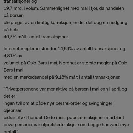
transaksjoner og
19,7 mrd. i volum. Sammenlignet med mai i fjor, da handelen
på børsen
ble preget av en kraftig korreksjon, er det det dog en nedgang
på hele
46,3% målt i antall transaksjoner.
Internettmeglerne stod for 14,84% av antall transaksjoner og
4,81% av
volumet på Oslo Børs i mai. Nordnet er største megler på Oslo
Børs i mai
med en markedsandel på 9,18% målt i antall transaksjoner.
”Privatpersonene var mer aktive på børsen i mai enn i april, og
det er
ingen tvil om at både nye børsrekorder og svingninger i
oljeprisen
bidrar til økt handel. De to mest populære aksjene i mai blant
privatpersoner var oljerelaterte aksjer som begge har vært mye
omtalt”,