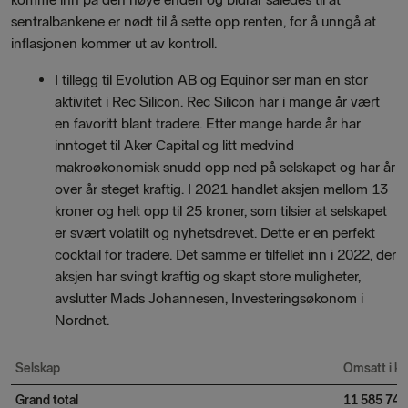
sentralbankene er nødt til å sette opp renten, for å unngå at
inflasjonen kommer ut av kontroll.
I tillegg til Evolution AB og Equinor ser man en stor
aktivitet i Rec Silicon. Rec Silicon har i mange år vært
en favoritt blant tradere. Etter mange harde år har
inntoget til Aker Capital og litt medvind
makroøkonomisk snudd opp ned på selskapet og har år
over år steget kraftig. I 2021 handlet aksjen mellom 13
kroner og helt opp til 25 kroner, som tilsier at selskapet
er svært volatilt og nyhetsdrevet. Dette er en perfekt
cocktail for tradere. Det samme er tilfellet inn i 2022, der
aksjen har svingt kraftig og skapt store muligheter,
avslutter Mads Johannesen, Investeringsøkonom i
Nordnet.
Selskap
Omsatt i k
Grand total
11 585 749