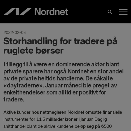
Skip
M
to
Search
content
M
2022-02-03
Storhandling for tradere på
ruglete børser
I tillegg til å være en dominerende aktør blant
private sparere har også Nordnet en stor andel
av de private heltids handlerne. De såkalte
«daytraderne». Januar måned ble preget av
enkelthendelser som alltid er positivt for
tradere.
Aktive kunder hos nettmegleren Nordnet omsatte finansielle
instrumenter for 11,5 milliarder kroner i januar. Daglig
snitthandel blant de aktive kundene beløp seg på 6500