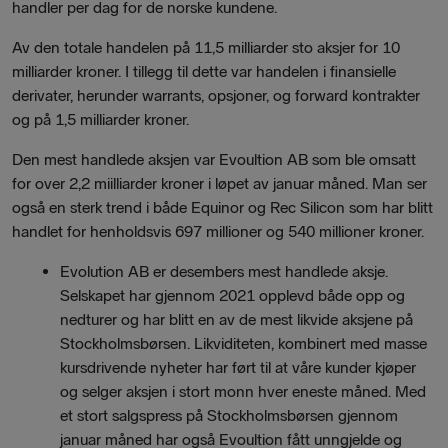
handler per dag for de norske kundene.
Av den totale handelen på 11,5 milliarder sto aksjer for 10
milliarder kroner. I tillegg til dette var handelen i finansielle
derivater, herunder warrants, opsjoner, og forward kontrakter
og på 1,5 milliarder kroner.
Den mest handlede aksjen var Evoultion AB som ble omsatt
for over 2,2 miilliarder kroner i løpet av januar måned. Man ser
også en sterk trend i både Equinor og Rec Silicon som har blitt
handlet for henholdsvis 697 millioner og 540 millioner kroner.
Evolution AB er desembers mest handlede aksje.
Selskapet har gjennom 2021 opplevd både opp og
nedturer og har blitt en av de mest likvide aksjene på
Stockholmsbørsen. Likviditeten, kombinert med masse
kursdrivende nyheter har ført til at våre kunder kjøper
og selger aksjen i stort monn hver eneste måned. Med
et stort salgspress på Stockholmsbørsen gjennom
januar måned har også Evoultion fått unngjelde og