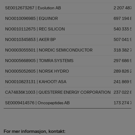
SE0012673267 | Evolution AB
2 207 487 
NO0010096985 | EQUINOR
697 194 87
NO0010112675 | REC SILICON
540 335 59
NO0010345853 | AKER BP
507 041 92
NO0003055501 | NORDIC SEMICONDUCTOR
318 382 79
NO0005668905 | TOMRA SYSTEMS
297 686 91
NO0005052605 | NORSK HYDRO
289 826 21
NO0010823131 | KAHOOT! ASA
241 869 97
CA74836K1003 | QUESTERRE ENERGY CORPORATION
237 022 82
SE0009414576 | Oncopeptides AB
173 274 79
For mer informasjon, kontakt: