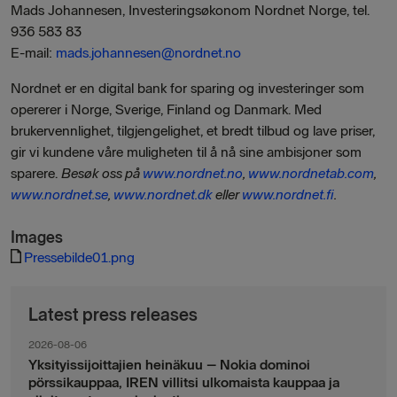
Mads Johannesen, Investeringsøkonom Nordnet Norge, tel.
936 583 83
E-mail:
mads.johannesen@nordnet.no
Nordnet er en digital bank for sparing og investeringer som
opererer i Norge, Sverige, Finland og Danmark. Med
brukervennlighet, tilgjengelighet, et bredt tilbud og lave priser,
gir vi kundene våre muligheten til å nå sine ambisjoner som
sparere.
Besøk oss på
www.nordnet.no
,
www.nordnetab.com
,
www.nordnet.se
,
www.nordnet.dk
eller
www.nordnet.fi
.
Images
Pressebilde01.png
Latest press releases
2026-08-06
Yksityissijoittajien heinäkuu – Nokia dominoi
pörssikauppaa, IREN villitsi ulkomaista kauppaa ja