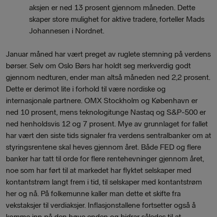
aksjen er ned 13 prosent gjennom måneden. Dette
skaper store mulighet for aktive tradere, forteller Mads
Johannesen i Nordnet.
Januar måned har vært preget av ruglete stemning på verdens
børser. Selv om Oslo Børs har holdt seg merkverdig godt
gjennom nedturen, ender man altså måneden ned 2,2 prosent.
Dette er derimot lite i forhold til være nordiske og
internasjonale partnere. OMX Stockholm og København er
ned 10 prosent, mens teknologitunge Nastaq og S&P-500 er
ned henholdsvis 12 og 7 prosent. Mye av grunnlaget for fallet
har vært den siste tids signaler fra verdens sentralbanker om at
styringsrentene skal heves gjennom året. Både FED og flere
banker har tatt til orde for flere rentehevninger gjennom året,
noe som har ført til at markedet har flyktet selskaper med
kontantstrøm langt frem i tid, til selskaper med kontantstrøm
her og nå. På folkemunne kaller man dette et skifte fra
vekstaksjer til verdiaksjer. Inflasjonstallene fortsetter også å
komme inn på den høye enden og bidrar således til at