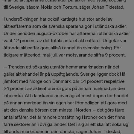
till Sverige, såsom Nokia och Fortum, säger Johan Tidestad.
I undersökningen har också kartlagts hur stor andel av
aktieaffärerna som de svenska spararna gör i utländska aktier.
Under perioden augusti-oktober har affärerna i utländska aktier
varit 12 procent av det totala antalet aktieaffärer. Ungefär var
åttonde aktieaffär görs alltså i annat än svenska bolag. För
tidigare mätperiod, maj-juli, var motsvarande siffra 9 procent.
– Trenden att söka sig utanför hemmamarknaden när det
gäller aktiehandel är på uppåtgående. Sverige ligger dock i lä
jämfört med Norge och Danmark, där 14 procent respektive
24 procent av aktieaffärerna görs på annan marknad än den
inhemska. Att danskarna är överlägset mest öppna för handel
på annan marknad än sin egen har förmodligen att göra med
att den danska börsen den minsta i Norden – det görs färre
antal affärer, det är mindre omsättning i kronor och det finns
färre sektorer än i övriga länder. Det i sig är ett skäl att söka sig
till andra marknader än den danska, säger Johan Tidestad,