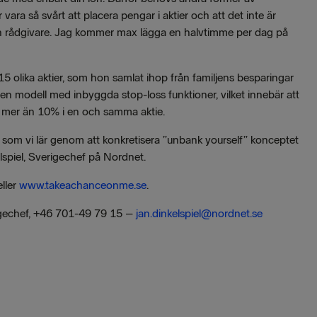
 vara så svårt att placera pengar i aktier och att det inte är
 en rådgivare. Jag kommer max lägga en halvtimme per dag på
 olika aktier, som hon samlat ihop från familjens besparingar
 modell med inbyggda stop-loss funktioner, vilket innebär att
er mer än 10% i en och samma aktie.
 som vi lär genom att konkretisera ”unbank yourself” konceptet
lspiel, Sverigechef på Nordnet.
ller
www.takeachanceonme.se
.
erigechef, +46 701-49 79 15 –
jan.dinkelspiel@nordnet.se