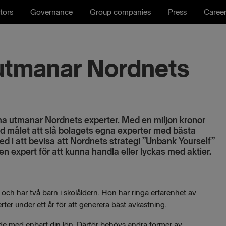
tors
Governance
Group companies
Press
Caree
tmanar Nordnets
ma utmanar Nordnets experter. Med en miljon kronor
med målet att slå bolagets egna experter med bästa
led i att bevisa att Nordnets strategi ”Unbank Yourself”
 en expert för att kunna handla eller lyckas med aktier.
och har två barn i skolåldern. Hon har ringa erfarenhet av
r under ett år för att generera bäst avkastning.
de med enbart din lön. Därför behövs andra former av