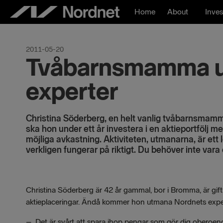
Skip
Home
About
Inves
to
content
2011-05-20
Tvåbarnsmamma u
experter
Christina Söderberg, en helt vanlig tvåbarnsmam
ska hon under ett år investera i en aktieportfölj 
möjliga avkastning. Aktiviteten, utmanarna, är ett 
verkligen fungerar på riktigt. Du behöver inte vara
Christina Söderberg är 42 år gammal, bor i Bromma, är gift 
aktieplaceringar. Ändå kommer hon utmana Nordnets experte
–
Det är svårt att spara ihop pengar som gör dig oberoen