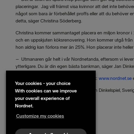
placeringar. Jag vill främst visa kvinnor att det inte behöver
något som bara är förbehållet proffs eller att du behöver
detta, säger Christina Söderberg.
Christina kommer sammantaget placera en miljon kronor i 15
och en uppskjuten köksrenovering. Hon kommer utgå från en
hon aldrig kan förlora mer än 25%. Hon placerar inte hell
–
Utmanaren går helt i vår Nordnetanda, eftersom vi lever
ytterligare. Du är din egen bästa bankman, säger Jan Dinke
För att följa ”utmanaren” vänligen besök:
www.nordnet.se
e
Your cookies - your choice
För ytterligare information, kontakta: Jan Dinkelspiel, Sv
With cookies can we improve
your overall experience of
Files
Nordnet.
Release
Customize my cookies