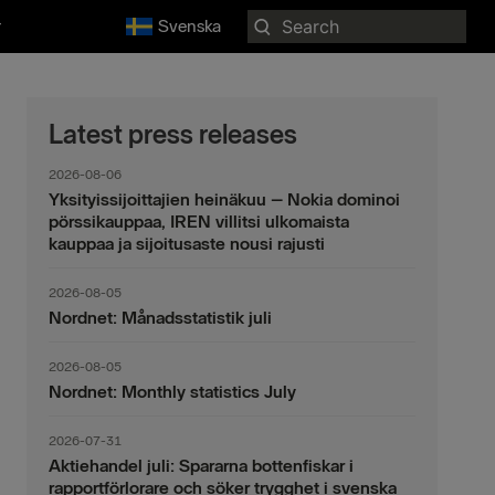
Search
r
Svenska
for:
Latest press releases
2026-08-06
Yksityissijoittajien heinäkuu – Nokia dominoi
pörssikauppaa, IREN villitsi ulkomaista
kauppaa ja sijoitusaste nousi rajusti
2026-08-05
Nordnet: Månadsstatistik juli
2026-08-05
Nordnet: Monthly statistics July
2026-07-31
Aktiehandel juli: Spararna bottenfiskar i
rapportförlorare och söker trygghet i svenska