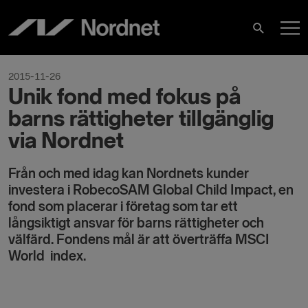
Skip
M
to
Search
content
M
2015-11-26
Unik fond med fokus på
barns rättigheter tillgänglig
via Nordnet
Från och med idag kan Nordnets kunder
investera i RobecoSAM Global Child Impact, en
fond som placerar i företag som tar ett
långsiktigt ansvar för barns rättigheter och
välfärd. Fondens mål är att överträffa MSCI
World index.