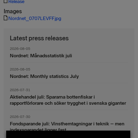
Release
Images
Nordnet_0707LEVFF.jpg
Latest press releases
2026-08-05
Nordnet: Månadsstatistik juli
2026-08-05
Nordnet: Monthly statistics July
2026-07-31
Aktiehandel juli: Spararna bottenfiskar i
rapportförlorare och söker trygghet i svenska giganter
2026-07-30
Fondsparande juli: Vinsthemtagningar i teknik – men
indexsparandet ligger fast