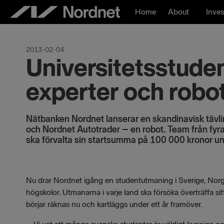
Skip
Home
About
Inves
to
content
2013-02-04
Universitetsstude
experter och robo
Nätbanken Nordnet lanserar en skandinavisk tävlin
och Nordnet Autotrader – en robot. Team från fyra 
ska förvalta sin startsumma på 100 000 kronor und
Nu drar Nordnet igång en studentutmaning i Sverige, Norge
högskolor. Utmanarna i varje land ska försöka överträffa s
börjar räknas nu och kartläggs under ett år framöver.