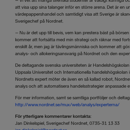
–
Vi vet att många svenska studenter är väldigt kunniga o
att visa upp sina talanger inför en större arena. Det är en u
värdepappershandel och samtidigt visa att Sverige är ska
Sverigechef på Nordnet.
–
Nu är det upp till bevis, vem kan prestera bäst på börse
kommer att fortsätta med min strategi och räknar med fortsa
enskilt år, men jag är tävlingsmänniska och kommer att gör
analys- och allokeringsansvarig på Nordnet och den exper
De deltagande svenska universiteten är Handelshögskolan 
Uppsala Universitet och Internationella handelshögskolan i
Nordnets expert möter de även en så kallad robot, Nordnet
analys och att automatisera handelsstrategier anpassade eft
För mer information, samt se samtliga portföljer och delt
http://www.nordnet.se/mux/web/analys/experterna/
För ytterligare kommentarer kontakta:
Jan Dinkelspiel, Sverigechef Nordnet, 0735-31 13 33