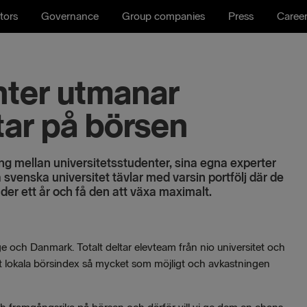
tors
Governance
Group companies
Press
Caree
nter utmanar
tar på börsen
g mellan universitetsstudenter, sina egna experter
svenska universitet tävlar med varsin portfölj där de
er ett år och få den att växa maximalt.
 och Danmark. Totalt deltar elevteam från nio universitet och
itt lokala börsindex så mycket som möjligt och avkastningen