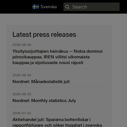
Search
r
Svenska
for:
Latest press releases
2026-08-06
Yksityissijoittajien heinäkuu – Nokia dominoi
pörssikauppaa, IREN villitsi ulkomaista
kauppaa ja sijoitusaste nousi rajusti
2026-08-05
Nordnet: Månadsstatistik juli
2026-08-05
Nordnet: Monthly statistics July
2026-07-31
Aktiehandel juli: Spararna bottenfiskar i
rapportförlorare och söker trygghet i svenska