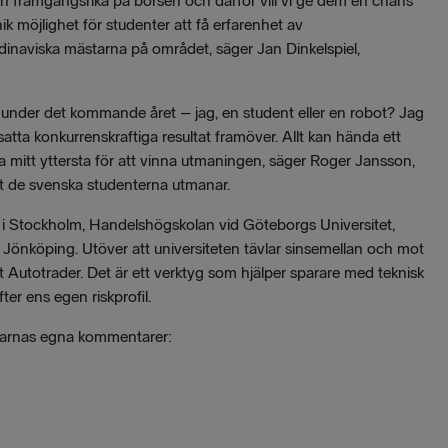
ch framgångsrika på börsen och därför vill vi ge dem en chans
nik möjlighet för studenter att få erfarenhet av
ndinaviska mästarna på området, säger
Jan Dinkelspiel,
n under det kommande året – jag, en student eller en robot? Jag
tta konkurrenskraftiga resultat framöver. Allt kan hända ett
a mitt yttersta för att vinna utmaningen, säger Roger Jansson,
t de svenska studenterna utmanar.
i Stockholm, Handelshögskolan vid Göteborgs Universitet,
 Jönköping. Utöver att universiteten tävlar sinsemellan och mot
 Autotrader. Det är ett verktyg som hjälper sparare med teknisk
er ens egen riskprofil.
agarnas egna kommentarer: