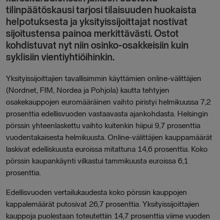
tilinpäätöskausi tarjosi tilaisuuden huokaista
helpotuksesta ja yksityissijoittajat nostivat
sijoitustensa painoa merkittävästi. Ostot
kohdistuvat nyt niin osinko-osakkeisiin kuin
syklisiin vientiyhtiöihinkin.
Yksityissijoittajien tavallisimmin käyttämien online-välittäjien
(Nordnet, FIM, Nordea ja Pohjola) kautta tehtyjen
osakekauppojen euromääräinen vaihto piristyi helmikuussa 7,2
prosenttia edellisvuoden vastaavasta ajankohdasta. Helsingin
pörssin yhteenlaskettu vaihto kuitenkin hiipui 9,7 prosenttia
vuodentakaisesta helmikuusta. Online-välittäjien kauppamäärät
laskivat edelliskuusta euroissa mitattuna 14,6 prosenttia. Koko
pörssin kaupankäynti vilkastui tammikuusta euroissa 6,1
prosenttia.
Edellisvuoden vertailukaudesta koko pörssin kauppojen
kappalemäärät putosivat 26,7 prosenttia. Yksityissijoittajien
kauppoja puolestaan toteutettiin 14,7 prosenttia viime vuoden