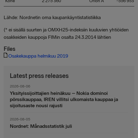
Kone
2 275 360
Orion A
-556 953
Lähde: Nordnetin oma kaupankäyntistatistiikka
(* ei sisällä suurten ja OMXH25-indeksiin kuuluvien yhtiöiden
osakkeiden kauppoja FIMin osalta 24.3.2014 lähtien
Files
Osakekauppa helmikuu 2019
Latest press releases
2026-08-06
Yksityissijoittajien heinäkuu – Nokia dominoi
pörssikauppaa, IREN villitsi ulkomaista kauppaa ja
sijoitusaste nousi rajusti
2026-08-05
Nordnet: Månadsstatistik juli