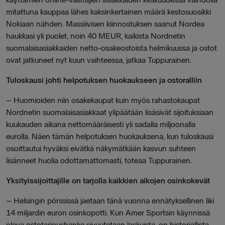
mitattuna kauppaa lähes kaksinkertainen määrä kestosuosikki
Nokiaan nähden. Massiivisen kiinnostuksen saanut Nordea
haukkasi yli puolet, noin 40 MEUR, kaikista Nordnetin
suomalaisasiakkaiden netto-osakeostoista helmikuussa ja ostot
ovat jatkuneet nyt kuun vaihteessa, jatkaa
Tuppurainen
.
Tuloskausi johti helpotuksen huokaukseen ja ostoralliin
–
Huomioiden niin osakekaupat kuin myös rahastokaupat
Nordnetin suomalaisasiakkaat ylipäätään lisäsivät sijoituksiaan
kuukauden aikana nettomääräisesti yli sadalla miljoonalla
eurolla. Näen tämän helpotuksen huokauksena, kun tuloskausi
osoittautui hyväksi eivätkä näkymätkään kasvun suhteen
lisänneet huolia odottamattomasti, toteaa Tuppurainen.
Yksityissijoittajille on tarjolla kaikkien aikojen osinkokevät
–
Helsingin pörssissä jaetaan tänä vuonna ennätyksellinen liki
14 miljardin euron osinkopotti. Kun Amer Sportsin käynnissä
oleva ostotarjoushanke sivuutetaan laskuista, on historiallista