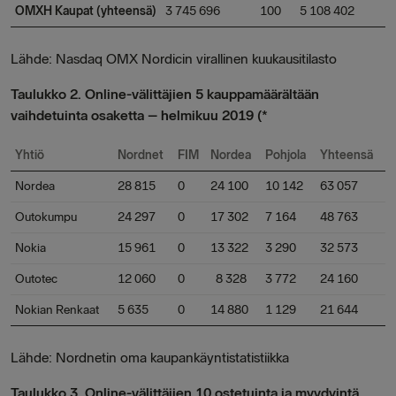
OMXH Kaupat (yhteensä)
3 745 696
100
5 108 402
Lähde: Nasdaq OMX Nordicin virallinen kuukausitilasto
Taulukko 2. Online-välittäjien 5 kauppamäärältään
vaihdetuinta osaketta – helmikuu 2019 (*
Yhtiö
Nordnet
FIM
Nordea
Pohjola
Yhteensä
Nordea
28 815
0
24 100
10 142
63 057
Outokumpu
24 297
0
17 302
7 164
48 763
Nokia
15 961
0
13 322
3 290
32 573
Outotec
12 060
0
8 328
3 772
24 160
Nokian Renkaat
5 635
0
14 880
1 129
21 644
Lähde: Nordnetin oma kaupankäyntistatistiikka
Taulukko 3. Online-välittäjien 10 ostetuinta ja myydyintä