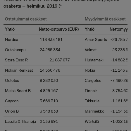
osaketta – helmikuu 2019 (*
Ostetuimmat osakkeet
Myydyimmät osakkeet
Yhtiö
Netto-ostoarvo (EUR)
Yhtiö
Nettomyynt
Nordea
118 433 181
Amer Sports
-26 785 78
Outokumpu
24 285 334
Valmet
-23 238 95
Stora Enso R
21 087 077
Huhtamäki
-14 882 80
Nokian Renkaat
14 556 478
Nokia
-11 146 95
Outotec
9 282 030
Cargotec
-7 490 299
Metsä Board B
4 825 167
Finnair
-3 754 608
Citycon
3 666 310
Tikkurila
-1 161 682
Orion B
3 548 838
Marimekko
-1 154 389
Lassila & Tikanoja
2 533 991
Wärtsilä
-1 022 186