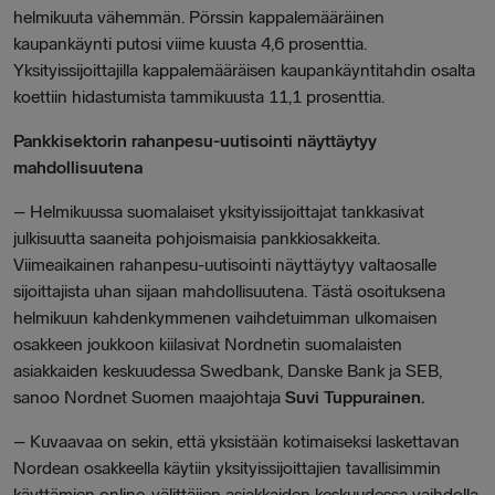
helmikuuta vähemmän. Pörssin kappalemääräinen
kaupankäynti putosi viime kuusta 4,6 prosenttia.
Yksityissijoittajilla kappalemääräisen kaupankäyntitahdin osalta
koettiin hidastumista tammikuusta 11,1 prosenttia.
Pankkisektorin rahanpesu-uutisointi näyttäytyy
mahdollisuutena
–
Helmikuussa suomalaiset yksityissijoittajat tankkasivat
julkisuutta saaneita pohjoismaisia pankkiosakkeita.
Viimeaikainen rahanpesu-uutisointi näyttäytyy valtaosalle
sijoittajista uhan sijaan mahdollisuutena. Tästä osoituksena
helmikuun kahdenkymmenen vaihdetuimman ulkomaisen
osakkeen joukkoon kiilasivat Nordnetin suomalaisten
asiakkaiden keskuudessa Swedbank, Danske Bank ja SEB,
sanoo
Nordnet Suomen maajohtaja
Suvi Tuppurainen.
–
Kuvaavaa on sekin, että yksistään kotimaiseksi laskettavan
Nordean osakkeella käytiin yksityissijoittajien tavallisimmin
käyttämien online-välittäjien asiakkaiden keskuudessa vaihdolla