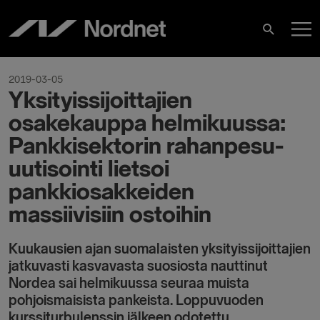
Skip
M
to
Search
content
M
2019-03-05
Yksityissijoittajien
osakekauppa helmikuussa:
Pankkisektorin rahanpesu-
uutisointi lietsoi
pankkiosakkeiden
massiivisiin ostoihin
Kuukausien ajan suomalaisten yksityissijoittajien
jatkuvasti kasvavasta suosiosta nauttinut
Nordea sai helmikuussa seuraa muista
pohjoismaisista pankeista. Loppuvuoden
kurssiturbulenssin jälkeen odotettu