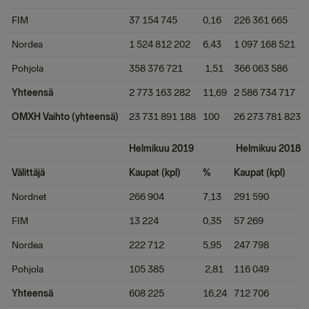
FIM
37 154 745
0,16
226 361 665
Nordea
1 524 812 202
6,43
1 097 168 521
Pohjola
358 376 721
1,51
366 063 586
Yhteensä
2 773 163 282
11,69
2 586 734 717
OMXH Vaihto (yhteensä)
23 731 891 188
100
26 273 781 823
Helmikuu 2019
Helmikuu 2018
Välittäjä
Kaupat (kpl)
%
Kaupat (kpl)
Nordnet
266 904
7,13
291 590
FIM
13 224
0,35
57 269
Nordea
222 712
5,95
247 798
Pohjola
105 385
2,81
116 049
Yhteensä
608 225
16,24
712 706