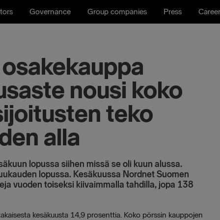
tors
Governance
Group companies
Press
Caree
en osakekauppa
usaste nousi koko
ijoitusten teko
den alla
esäkuun lopussa siihen missä se oli kuun alussa.
ä kuukauden lopussa. Kesäkuussa Nordnet Suomen
eja vuoden toiseksi kiivaimmalla tahdilla, jopa 138
akaisesta kesäkuusta 14,9 prosenttia. Koko pörssin kauppojen