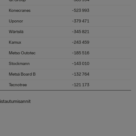
Konecranes
-523 993
Uponor
-379 471
Wärtsilä
-345 821
Kamux
-243 459
Metso Outotec
-185 516
Stockmann
-143 010
Metsä Board B
-132 764
Tecnotree
-121 173
istautumisannit