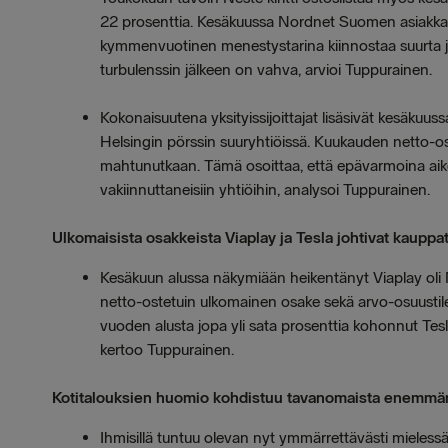
22 prosenttia. Kesäkuussa Nordnet Suomen asiakkaat
kymmenvuotinen menestystarina kiinnostaa suurta jou
turbulenssin jälkeen on vahva, arvioi Tuppurainen.
Kokonaisuutena yksityissijoittajat lisäsivät kesäkuus
Helsingin pörssin suuryhtiöissä. Kuukauden netto-os
mahtunutkaan. Tämä osoittaa, että epävarmoina aiko
vakiinnuttaneisiin yhtiöihin, analysoi Tuppurainen.
Ulkomaisista osakkeista Viaplay ja Tesla johtivat kauppat
Kesäkuun alussa näkymiään heikentänyt Viaplay oli
netto-ostetuin ulkomainen osake sekä arvo-osuustileil
vuoden alusta jopa yli sata prosenttia kohonnut Teslan
kertoo Tuppurainen.
Kotitalouksien huomio kohdistuu tavanomaista enemmän
Ihmisillä tuntuu olevan nyt ymmärrettävästi mieless