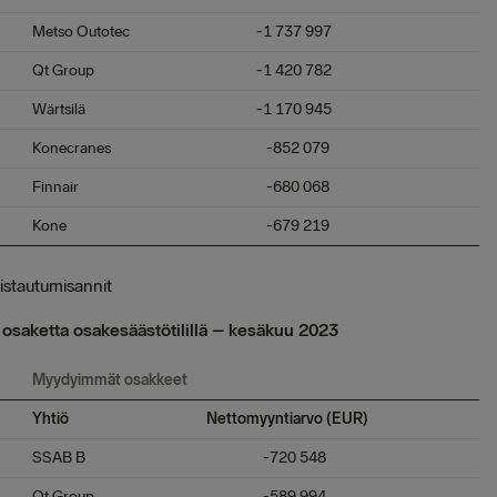
Metso Outotec
-1 737 997
Qt Group
-1 420 782
Wärtsilä
-1 170 945
Konecranes
-852 079
Finnair
-680 068
Kone
-679 219
istautumisannit
osaketta osakesäästötilillä – kesäkuu 2023
Myydyimmät osakkeet
Yhtiö
Nettomyyntiarvo (EUR)
SSAB B
-720 548
Qt Group
-589 994