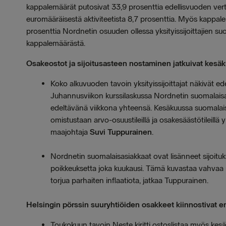
kappalemäärät putosivat 33,9 prosenttia edellisvuoden ver
euromääräisestä aktiviteetista 8,7 prosenttia. Myös kappal
prosenttia Nordnetin osuuden ollessa yksityissijoittajien suo
kappalemäärästä.
Osakeostot ja sijoitusasteen nostaminen jatkuivat kesä
Koko alkuvuoden tavoin yksityissijoittajat näkivät 
Juhannusviikon kurssilaskussa Nordnetin suomalaisa
edeltävänä viikkona yhteensä. Kesäkuussa suomalais
omistustaan arvo-osuustileillä ja osakesäästötileil
maajohtaja
Suvi Tuppurainen
.
Nordnetin suomalaisasiakkaat ovat lisänneet sijoitu
poikkeuksetta joka kuukausi. Tämä kuvastaa vahvaa 
torjua parhaiten inflaatiota, jatkaa Tuppurainen.
Helsingin pörssin suuryhtiöiden osakkeet kiinnostivat e
Toukokuun tavoin Neste kiritti ostoslistaa myös kesä