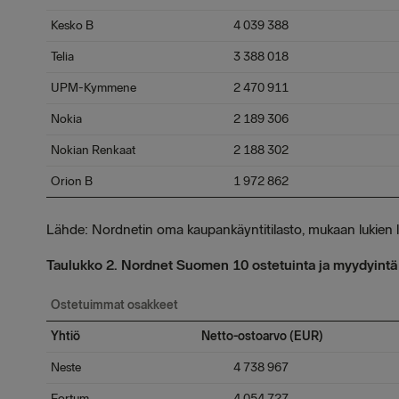
Kesko B
4 039 388
Telia
3 388 018
UPM-Kymmene
2 470 911
Nokia
2 189 306
Nokian Renkaat
2 188 302
Orion B
1 972 862
Lähde: Nordnetin oma kaupankäyntitilasto, mukaan lukien l
Taulukko 2. Nordnet Suomen 10 ostetuinta ja myydyintä 
Ostetuimmat osakkeet
Yhtiö
Netto-ostoarvo (EUR)
Neste
4 738 967
Fortum
4 054 727