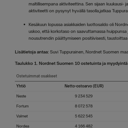
maltillisempana aktiviteettina. Sen sijaan kuukausi- 
aktiviteetti on pysynyt hyvällä tasolla,jatkaa Tuppura
Kesäkuun lopussa asiakkaiden luottosaldo oli Nordn
uskoo, että korkotaso on saavuttamassa huippunsa 
nousutrendin päättymiseen positiivisesti, taustoitta
Lisätietoja antaa:
Suvi Tuppurainen, Nordnet Suomen maa
Taulukko 1. Nordnet Suomen 10 ostetuinta ja myydyintä 
Ostetuimmat osakkeet
Yhtiö
Netto-ostoarvo (EUR)
Neste
9 234 529
Fortum
8 072 578
Valmet
5 622 545
Nordea
4 166 482