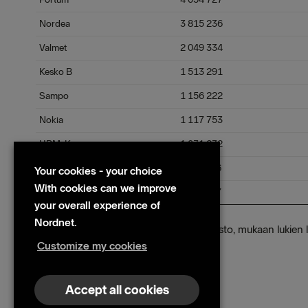
Nordea
3 815 236
Valmet
2 049 334
Kesko B
1 513 291
Sampo
1 156 222
Nokia
1 117 753
UPM-Kymmene
1 031 232
Nokian Renkaat
780 486
Your cookies - your choice
With cookies can we improve
Orion B
495 137
your overall experience of
Nordnet.
Lähde: Nordnetin oma kaupankäyntitilasto, mukaan lukien l
Customize my cookies
Files
Osakekauppa kesäkuu 2023
Accept all cookies