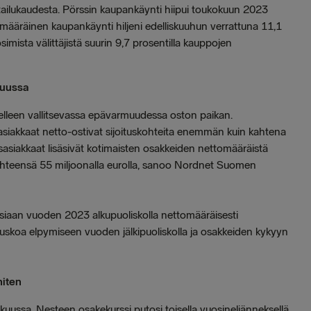
tailukaudesta. Pörssin kaupankäynti hiipui toukokuun 2023
emääräinen kaupankäynti hiljeni edelliskuuhun verrattuna 11,1
simista välittäjistä suurin 9,7 prosentilla kauppojen
kuussa
edelleen vallitsevassa epävarmuudessa oston paikan.
siakkaat netto-ostivat sijoituskohteita enemmän kuin kahtena
asiakkaat lisäsivät kotimaisten osakkeiden nettomääräistä
lä yhteensä 55 miljoonalla eurolla, sanoo Nordnet Suomen
ksiaan vuoden 2023 alkupuoliskolla nettomääräisesti
uskoa elpymiseen vuoden jälkipuoliskolla ja osakkeiden kykyyn
niten
kuussa. Nesteen osakekurssi putosi toisella vuosineljänneksellä