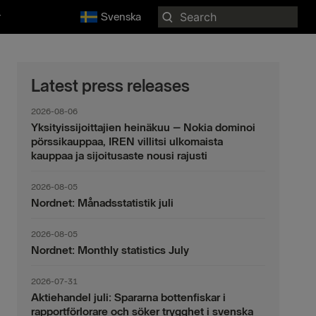
Search
r
Svenska
for:
Latest press releases
2026-08-06
Yksityissijoittajien heinäkuu – Nokia dominoi
pörssikauppaa, IREN villitsi ulkomaista
kauppaa ja sijoitusaste nousi rajusti
2026-08-05
Nordnet: Månadsstatistik juli
2026-08-05
Nordnet: Monthly statistics July
2026-07-31
Aktiehandel juli: Spararna bottenfiskar i
rapportförlorare och söker trygghet i svenska