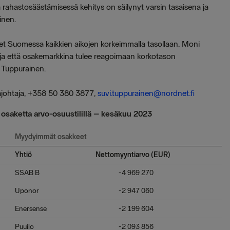
ja rahastosäästämisessä kehitys on säilynyt varsin tasaisena ja
inen.
et Suomessa kaikkien aikojen korkeimmalla tasollaan. Moni
ja että osakemarkkina tulee reagoimaan korkotason
a Tuppurainen.
johtaja, +358 50 380 3877,
suvi.tuppurainen@nordnet.fi
osaketta arvo-osuustilillä – kesäkuu 2023
Myydyimmät osakkeet
Yhtiö
Nettomyyntiarvo (EUR)
SSAB B
-4 969 270
Uponor
-2 947 060
Enersense
-2 199 604
Puuilo
-2 093 856