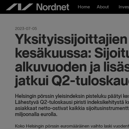
Skip
Home
About
Inves
to
content
2023-07-05
Yksityissijoittaji
kesäkuussa: Sijoit
alkuvuoden ja lisäs
jatkui Q2-tuloskau
Helsingin pörssin yleisindeksin pisteluku päätyi k
Lähestyvä Q2-tuloskausi piristi indeksikehityst
asiakkaat netto-ostivat kaikkia sijoitusinstrumentt
miljoonalla eurolla.
Koko Helsingin pörssin euromääräinen vaihto laski vuodent