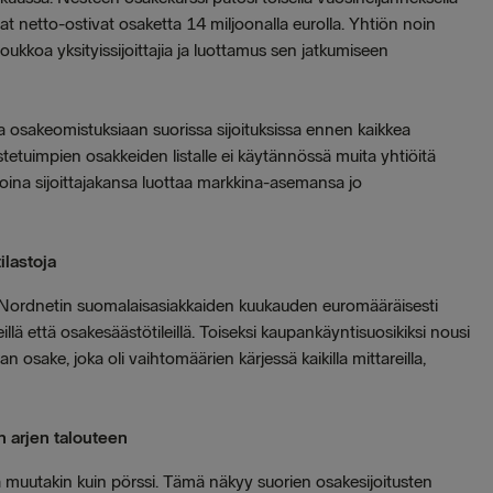
 netto-ostivat osaketta 14 miljoonalla eurolla. Yhtiön noin
kkoa yksityissijoittajia ja luottamus sen jatkumiseen
sa osakeomistuksiaan suorissa sijoituksissa ennen kaikkea
tetuimpien osakkeiden listalle ei käytännössä muita yhtiöitä
ina sijoittajakansa luottaa markkina-asemansa jo
ilastoja
 Nordnetin suomalaisasiakkaiden kuukauden euromääräisesti
lä että osakesäästötileillä. Toiseksi kaupankäyntisuosikiksi nousi
 osake, joka oli vaihtomäärien kärjessä kaikilla mittareilla,
 arjen talouteen
ä muutakin kuin pörssi. Tämä näkyy suorien osakesijoitusten