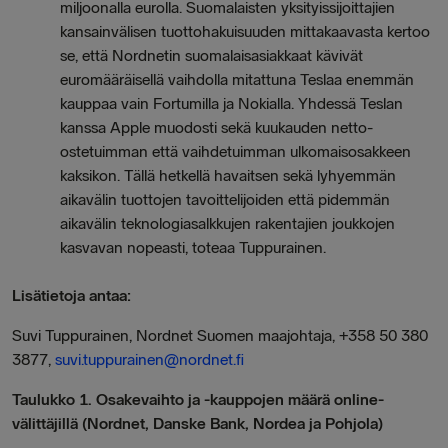
miljoonalla eurolla. Suomalaisten yksityissijoittajien
kansainvälisen tuottohakuisuuden mittakaavasta kertoo
se, että Nordnetin suomalaisasiakkaat kävivät
euromääräisellä vaihdolla mitattuna Teslaa enemmän
kauppaa vain Fortumilla ja Nokialla. Yhdessä Teslan
kanssa Apple muodosti sekä kuukauden netto-
ostetuimman että vaihdetuimman ulkomaisosakkeen
kaksikon. Tällä hetkellä havaitsen sekä lyhyemmän
aikavälin tuottojen tavoittelijoiden että pidemmän
aikavälin teknologiasalkkujen rakentajien joukkojen
kasvavan nopeasti, toteaa Tuppurainen.
Lisätietoja antaa:
Suvi Tuppurainen, Nordnet Suomen maajohtaja, +358 50 380
3877,
suvi.tuppurainen@nordnet.fi
Taulukko 1. Osakevaihto ja -kauppojen määrä online-
välittäjillä (Nordnet, Danske Bank, Nordea ja Pohjola)