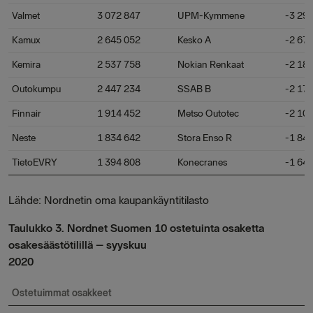
Valmet
3 072 847
UPM-Kymmene
-3 295 
Kamux
2 645 052
Kesko A
-2 675 
Kemira
2 537 758
Nokian Renkaat
-2 182 
Outokumpu
2 447 234
SSAB B
-2 177 
Finnair
1 914 452
Metso Outotec
-2 109 
Neste
1 834 642
Stora Enso R
-1 846 
TietoEVRY
1 394 808
Konecranes
-1 647 
Lähde: Nordnetin oma kaupankäyntitilasto
Taulukko 3. Nordnet Suomen 10 ostetuinta osaketta
osakesäästötilillä – syyskuu
2020
Ostetuimmat osakkeet