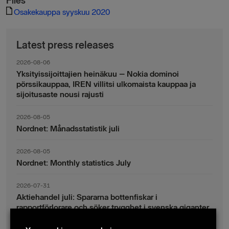
Files
Osakekauppa syyskuu 2020
Latest press releases
2026-08-06
Yksityissijoittajien heinäkuu – Nokia dominoi
pörssikauppaa, IREN villitsi ulkomaista kauppaa ja
sijoitusaste nousi rajusti
2026-08-05
Nordnet: Månadsstatistik juli
2026-08-05
Nordnet: Monthly statistics July
2026-07-31
Aktiehandel juli: Spararna bottenfiskar i
rapportförlorare och söker trygghet i svenska giganter