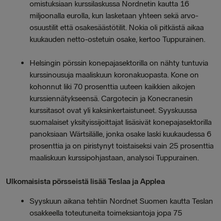
omistuksiaan kurssilaskussa Nordnetin kautta 16
miljoonalla eurolla, kun lasketaan yhteen sekä arvo-
osuustilit että osakesäästötilit. Nokia oli pitkästä aikaa
kuukauden netto-ostetuin osake, kertoo Tuppurainen.
Helsingin pörssin konepajasektorilla on nähty tuntuvia
kurssinousuja maaliskuun koronakuopasta. Kone on
kohonnut liki 70 prosenttia uuteen kaikkien aikojen
kurssiennätykseensä. Cargotecin ja Konecranesin
kurssitasot ovat yli kaksinkertaistuneet. Syyskuussa
suomalaiset yksityissijoittajat lisäsivät konepajasektorilla
panoksiaan Wärtsilälle, jonka osake laski kuukaudessa 6
prosenttia ja on piristynyt toistaiseksi vain 25 prosenttia
maaliskuun kurssipohjastaan, analysoi Tuppurainen.
Ulkomaisista pörsseistä lisää Teslaa ja Applea
Syyskuun aikana tehtiin Nordnet Suomen kautta Teslan
osakkeella toteutuneita toimeksiantoja jopa 75