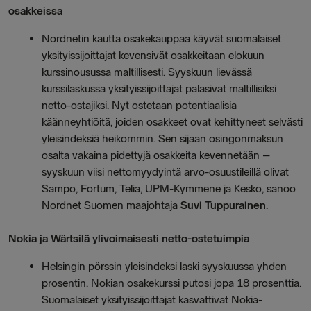
osakkeissa
Nordnetin kautta osakekauppaa käyvät suomalaiset
yksityissijoittajat kevensivät osakkeitaan elokuun
kurssinousussa maltillisesti. Syyskuun lievässä
kurssilaskussa yksityissijoittajat palasivat maltillisiksi
netto-ostajiksi. Nyt ostetaan potentiaalisia
käänneyhtiöitä, joiden osakkeet ovat kehittyneet selvästi
yleisindeksiä heikommin. Sen sijaan osingonmaksun
osalta vakaina pidettyjä osakkeita kevennetään –
syyskuun viisi nettomyydyintä arvo-osuustileillä olivat
Sampo, Fortum, Telia, UPM-Kymmene ja Kesko, sanoo
Nordnet Suomen maajohtaja
Suvi Tuppurainen
.
Nokia ja Wärtsilä ylivoimaisesti netto-ostetuimpia
Helsingin pörssin yleisindeksi laski syyskuussa yhden
prosentin. Nokian osakekurssi putosi jopa 18 prosenttia.
Suomalaiset yksityissijoittajat kasvattivat Nokia-