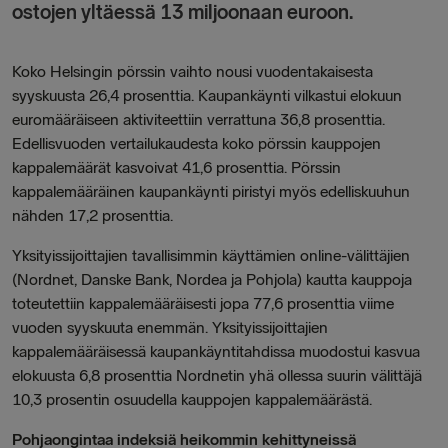
ostojen yltäessä 13 miljoonaan euroon.
Koko Helsingin pörssin vaihto nousi vuodentakaisesta
syyskuusta 26,4 prosenttia. Kaupankäynti vilkastui elokuun
euromääräiseen aktiviteettiin verrattuna 36,8 prosenttia.
Edellisvuoden vertailukaudesta koko pörssin kauppojen
kappalemäärät kasvoivat 41,6 prosenttia. Pörssin
kappalemääräinen kaupankäynti piristyi myös edelliskuuhun
nähden 17,2 prosenttia.
Yksityissijoittajien tavallisimmin käyttämien online-välittäjien
(Nordnet, Danske Bank, Nordea ja Pohjola) kautta kauppoja
toteutettiin kappalemääräisesti jopa 77,6 prosenttia viime
vuoden syyskuuta enemmän. Yksityissijoittajien
kappalemääräisessä kaupankäyntitahdissa muodostui kasvua
elokuusta 6,8 prosenttia Nordnetin yhä ollessa suurin välittäjä
10,3 prosentin osuudella kauppojen kappalemäärästä.
Pohjaongintaa indeksiä heikommin kehittyneissä