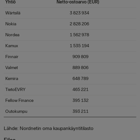
Yhtiö
Netto-ostoarvo (EUR)
Wärtsilä
3 823 934
Nokia
2 828 206
Nordea
1 562 978
Kamux
1 535 194
Finnair
909 809
Valmet
889 806
Kemira
648 789
TietoEVRY
465 221
Fellow Finance
395 132
Outokumpu
393 211
Lähde: Nordnetin oma kaupankäyntitilasto