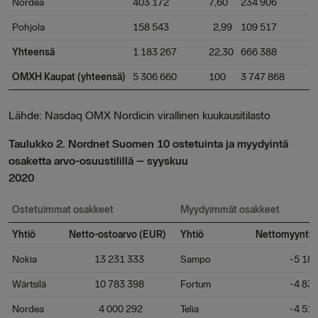
Nordea
403 172
7,60
234 906
Pohjola
158 543
2,99
109 517
Yhteensä
1 183 267
22,30
666 388
OMXH Kaupat (yhteensä)
5 306 660
100
3 747 868
Lähde: Nasdaq OMX Nordicin virallinen kuukausitilasto
Taulukko 2. Nordnet Suomen 10 ostetuinta ja myydyintä
osaketta arvo-osuustilillä – syyskuu
2020
Ostetuimmat osakkeet
Myydyimmät osakkeet
Yhtiö
Netto-ostoarvo (EUR)
Yhtiö
Nettomyyntia
Nokia
13 231 333
Sampo
-5 186 
Wärtsilä
10 783 398
Fortum
-4 835 
Nordea
4 000 292
Telia
-4 515 