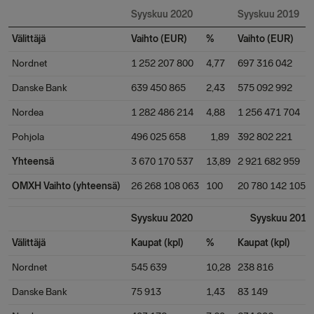
Syyskuu 2020
Syyskuu 2019
Välittäjä
Vaihto (EUR)
%
Vaihto (EUR)
Nordnet
1 252 207 800
4,77
697 316 042
Danske Bank
639 450 865
2,43
575 092 992
Nordea
1 282 486 214
4,88
1 256 471 704
Pohjola
496 025 658
1,89
392 802 221
Yhteensä
3 670 170 537
13,89
2 921 682 959
OMXH Vaihto (yhteensä)
26 268 108 063
100
20 780 142 105
Syyskuu 2020
Syyskuu 2019
Välittäjä
Kaupat (kpl)
%
Kaupat (kpl)
Nordnet
545 639
10,28
238 816
Danske Bank
75 913
1,43
83 149