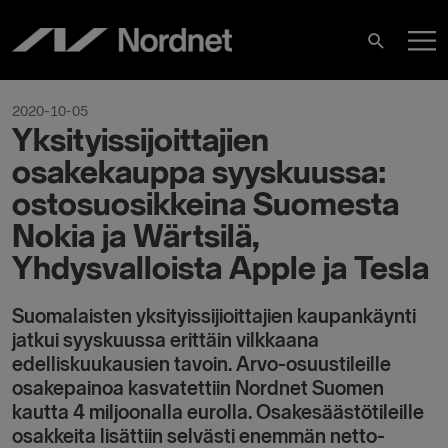
Skip
M
to
Search
content
M
2020-10-05
Yksityissijoittajien
osakekauppa syyskuussa:
ostosuosikkeina Suomesta
Nokia ja Wärtsilä,
Yhdysvalloista Apple ja Tesla
Suomalaisten yksityissijioittajien kaupankäynti
jatkui syyskuussa erittäin vilkkaana
edelliskuukausien tavoin. Arvo-osuustileille
osakepainoa kasvatettiin Nordnet Suomen
kautta 4 miljoonalla eurolla. Osakesäästötileille
osakkeita lisättiin selvästi enemmän netto-