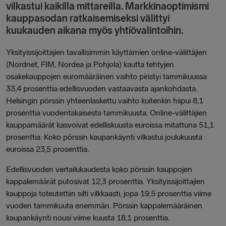
vilkastui kaikilla mittareilla. Markkinaoptimismi
kauppasodan ratkaisemiseksi välittyi
kuukauden aikana myös yhtiövalintoihin.
Yksityissijoittajien tavallisimmin käyttämien online-välittäjien
(Nordnet, FIM, Nordea ja Pohjola) kautta tehtyjen
osakekauppojen euromääräinen vaihto piristyi tammikuussa
33,4 prosenttia edellisvuoden vastaavasta ajankohdasta.
Helsingin pörssin yhteenlaskettu vaihto kuitenkin hiipui 8,1
prosenttia vuodentakaisesta tammikuusta. Online-välittäjien
kauppamäärät kasvoivat edelliskuusta euroissa mitattuna 51,1
prosenttia. Koko pörssin kaupankäynti vilkastui joulukuusta
euroissa 23,5 prosenttia.
Edellisvuoden vertailukaudesta koko pörssin kauppojen
kappalemäärät putosivat 12,3 prosenttia. Yksityissijoittajien
kauppoja toteutettiin silti vilkkaasti, jopa 19,5 prosenttia viime
vuoden tammikuuta enemmän. Pörssin kappalemääräinen
kaupankäynti nousi viime kuusta 18,1 prosenttia.