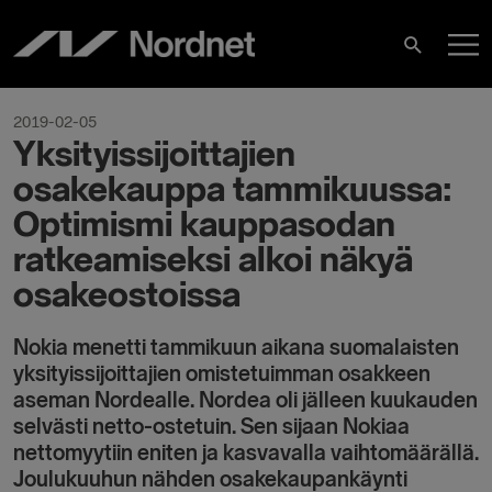
Skip
M
to
Search
content
M
2019-02-05
Yksityissijoittajien
osakekauppa tammikuussa:
Optimismi kauppasodan
ratkeamiseksi alkoi näkyä
osakeostoissa
Nokia menetti tammikuun aikana suomalaisten
yksityissijoittajien omistetuimman osakkeen
aseman Nordealle. Nordea oli jälleen kuukauden
selvästi netto-ostetuin. Sen sijaan Nokiaa
nettomyytiin eniten ja kasvavalla vaihtomäärällä.
Joulukuuhun nähden osakekaupankäynti