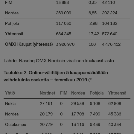
FIM
13 888
0,35
42 110
Nordea
269 009
6,85
202 224
Pohjola
117 030
2,98
104 182
Yhteensä
684 245
17,42
572 640
OMXH Kaupat (yhteensä)
3 926 970
100
4 476 412
Lähde: Nasdaq OMX Nordicin virallinen kuukausitilasto
Taulukko 2. Online-välittäjien 5 kauppamäärältään
vaihdetuinta osaketta – tammikuu 2019 (*
Yhtiö
Nordnet
FIM
Nordea
Pohjola
Yhteensä
Nokia
27 161
0
29 539
6 108
62 808
Nordea
20 179
0
17 708
7 499
45 386
Outokumpu
20 779
0
13 116
6 439
40 334