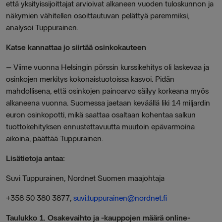
että yksityissijoittajat arvioivat alkaneen vuoden tuloskunnon ja
näkymien vähitellen osoittautuvan pelättyä paremmiksi,
analysoi Tuppurainen.
Katse kannattaa jo siirtää osinkokauteen
–
Viime vuonna Helsingin pörssin kurssikehitys oli laskevaa ja
osinkojen merkitys kokonaistuotoissa kasvoi. Pidän
mahdollisena, että osinkojen painoarvo säilyy korkeana myös
alkaneena vuonna. Suomessa jaetaan keväällä liki 14 miljardin
euron osinkopotti, mikä saattaa osaltaan kohentaa salkun
tuottokehityksen ennustettavuutta muutoin epävarmoina
aikoina, päättää Tuppurainen.
Lisätietoja antaa:
Suvi Tuppurainen, Nordnet Suomen maajohtaja
+358 50 380 3877,
suvi.tuppurainen@nordnet.fi
Taulukko 1. Osakevaihto ja -kauppojen määrä online-