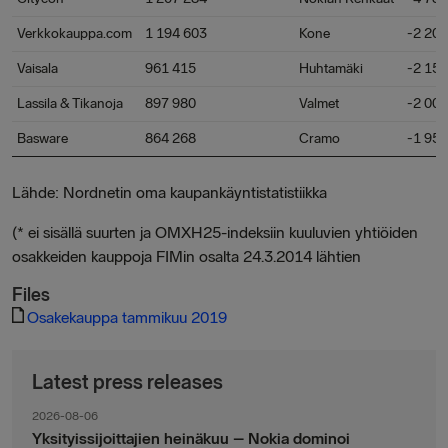
Verkkokauppa.com
1 194 603
Kone
-2 201
Vaisala
961 415
Huhtamäki
-2 157
Lassila & Tikanoja
897 980
Valmet
-2 006
Basware
864 268
Cramo
-1 954
Lähde: Nordnetin oma kaupankäyntistatistiikka
(* ei sisällä suurten ja OMXH25-indeksiin kuuluvien yhtiöiden
osakkeiden kauppoja FIMin osalta 24.3.2014 lähtien
Files
Osakekauppa tammikuu 2019
Latest press releases
2026-08-06
Yksityissijoittajien heinäkuu – Nokia dominoi