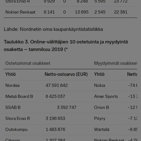
Stora Enso R
9 929
0
8 248
5 595
23 772
Nokian Renkaat
6 141
0
13 695
2 545
22 381
Lähde: Nordnetin oma kaupankäyntistatistiikka
Taulukko 3. Online-välittäjien 10 ostetuinta ja myydyintä
osaketta – tammikuu 2019 (*
Ostetuimmat osakkeet
Myydyimmät osakkeet
Yhtiö
Netto-ostoarvo (EUR)
Yhtiö
Nettom
Nordea
47 591 842
Nokia
-74 85
Metsä Board B
6 425 037
Amer Sports
-13 78
SSAB B
3 392 747
Orion B
-12 53
Stora Enso R
3 196 653
Pöyry
-7 132
Outokumpu
1 483 876
Wärtsilä
-6 854
Citycon
1 207 284
Nokian Renkaat
-4 784