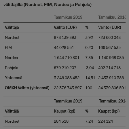
välittäjillä (Nordnet, FIM, Nordea ja Pohjola)
Tammikuu 2019
Tammikuu 2018
Välittäjä
Vaihto (EUR)
%
Vaihto (EUR)
Nordnet
878 139 393
3,92
723 660 048
FIM
44 028 551
0,20
166 567 535
Nordea
1 644 710 301
7,35
1 140 968 085
Pohjola
679 210 207
3,04
402 714 718
Yhteensä
3 246 088 452
14,51
2 433 910 386
OMXH Vaihto (yhteensä)
22 376 743 897
100
24 339 806 591
Tammikuu 2019
Tammikuu 2018
Välittäjä
Kaupat (kpl)
%
Kaupat (kpl)
Nordnet
284 318
7,24
224 124