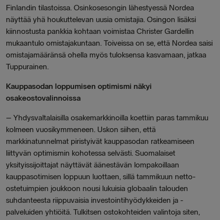
Finlandin tilastoissa. Osinkosesongin lähestyessä Nordea
näyttää yhä houkuttelevan uusia omistajia. Osingon lisäksi
kiinnostusta pankkia kohtaan voimistaa Christer Gardellin
mukaantulo omistajakuntaan. Toiveissa on se, että Nordea saisi
omistajamääränsä ohella myös tuloksensa kasvamaan, jatkaa
Tuppurainen.
Kauppasodan loppumisen optimismi näkyi
osakeostovalinnoissa
–
Yhdysvaltalaisilla osakemarkkinoilla koettiin paras tammikuu
kolmeen vuosikymmeneen. Uskon siihen, että
markkinatunnelmat piristyivät kauppasodan ratkeamiseen
liittyvän optimismin kohotessa selvästi. Suomalaiset
yksityissijoittajat näyttävät äänestävän lompakoillaan
kauppasotimisen loppuun luottaen, sillä tammikuun netto-
ostetuimpien joukkoon nousi lukuisia globaalin talouden
suhdanteesta riippuvaisia investointihyödykkeiden ja -
palveluiden yhtiöitä. Tulkitsen ostokohteiden valintoja siten,