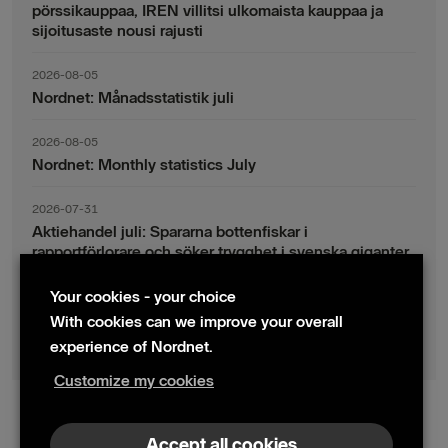
pörssikauppaa, IREN villitsi ulkomaista kauppaa ja
sijoitusaste nousi rajusti
2026-08-05
Nordnet: Månadsstatistik juli
2026-08-05
Nordnet: Monthly statistics July
2026-07-31
Aktiehandel juli: Spararna bottenfiskar i
rapportförlorare och söker trygghet i svenska giganter
Your cookies - your choice
2026-07-30
Fondsparande juli: Vinsthemtagningar i teknik – men
With cookies can we improve your overall
indexsparandet ligger fast
experience of Nordnet.
Customize my cookies
© 2024 Nordnet AB (publ)
Accept all cookies