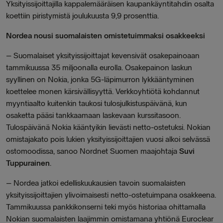
Yksityissijoittajilla kappalemääräisen kaupankäyntitahdin osalta
koettiin piristymistä joulukuusta 9,9 prosenttia.
Nordea nousi suomalaisten omistetuimmaksi osakkeeksi
–
Suomalaiset yksityissijoittajat kevensivät osakepainoaan
tammikuussa 35 miljoonalla eurolla. Osakepainon laskun
syyllinen on Nokia, jonka 5G-läpimurron lykkääntyminen
koettelee monen kärsivällisyyttä. Verkkoyhtiötä kohdannut
myyntiaalto kuitenkin taukosi tulosjulkistuspäivänä, kun
osaketta pääsi tankkaamaan laskevaan kurssitasoon.
Tulospäivänä Nokia kääntyikin lievästi netto-ostetuksi. Nokian
omistajakato pois lukien yksityissijoittajien vuosi alkoi selvässä
ostomoodissa, sanoo
Nordnet Suomen maajohtaja
Suvi
Tuppurainen
.
– Nordea jatkoi edelliskuukausien tavoin suomalaisten
yksityissijoittajien ylivoimaisesti netto-ostetuimpana osakkeena.
Tammikuussa pankkikonserni teki myös historiaa ohittamalla
Nokian suomalaisten laajimmin omistamana yhtiönä Euroclear