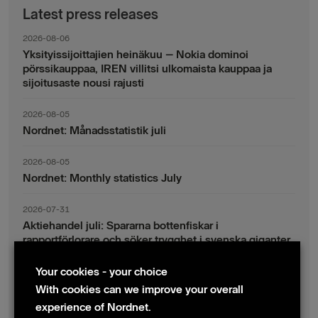
Latest press releases
2026-08-06
Yksityissijoittajien heinäkuu – Nokia dominoi
pörssikauppaa, IREN villitsi ulkomaista kauppaa ja
sijoitusaste nousi rajusti
2026-08-05
Nordnet: Månadsstatistik juli
2026-08-05
Nordnet: Monthly statistics July
2026-07-31
Aktiehandel juli: Spararna bottenfiskar i
rapportförlorare och söker trygghet i svenska giganter
Your cookies - your choice
2026-07-30
Fondsparande juli: Vinsthemtagningar i teknik – men
With cookies can we improve your overall
indexsparandet ligger fast
experience of Nordnet.