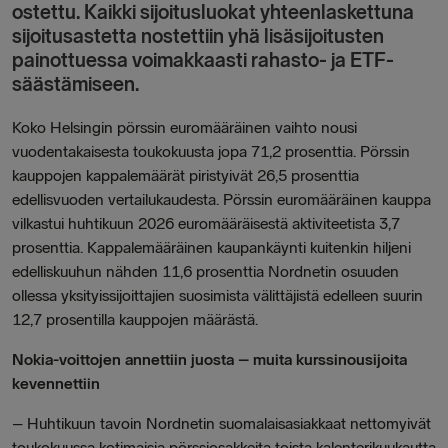
ostettu. Kaikki sijoitusluokat yhteenlaskettuna
sijoitusastetta nostettiin yhä lisäsijoitusten
painottuessa voimakkaasti rahasto- ja ETF-
säästämiseen.
Koko Helsingin pörssin euromääräinen vaihto nousi
vuodentakaisesta toukokuusta jopa 71,2 prosenttia. Pörssin
kauppojen kappalemäärät piristyivät 26,5 prosenttia
edellisvuoden vertailukaudesta. Pörssin euromääräinen kauppa
vilkastui huhtikuun 2026 euromääräisestä aktiviteetista 3,7
prosenttia. Kappalemääräinen kaupankäynti kuitenkin hiljeni
edelliskuuhun nähden 11,6 prosenttia Nordnetin osuuden
ollessa yksityissijoittajien suosimista välittäjistä edelleen suurin
12,7 prosentilla kauppojen määrästä.
Nokia-voittojen annettiin juosta – muita kurssinousijoita
kevennettiin
– Huhtikuun tavoin Nordnetin suomalaisasiakkaat nettomyivät
toukokuussa kotimaisia pörssiosakkeita toista kalenterikuukautta