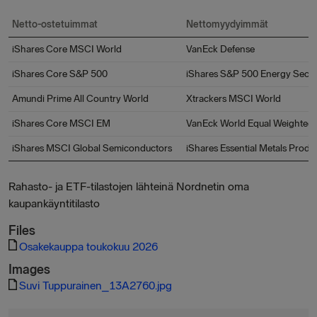
Netto-ostetuimmat
Nettomyydyimmät
iShares Core MSCI World
VanEck Defense
iShares Core S&P 500
iShares S&P 500 Energy Secto
Amundi Prime All Country World
Xtrackers MSCI World
iShares Core MSCI EM
VanEck World Equal Weighted
iShares MSCI Global Semiconductors
iShares Essential Metals Produ
Rahasto- ja ETF-tilastojen lähteinä Nordnetin oma
kaupankäyntitilasto
Files
Osakekauppa toukokuu 2026
Images
Suvi Tuppurainen_13A2760.jpg