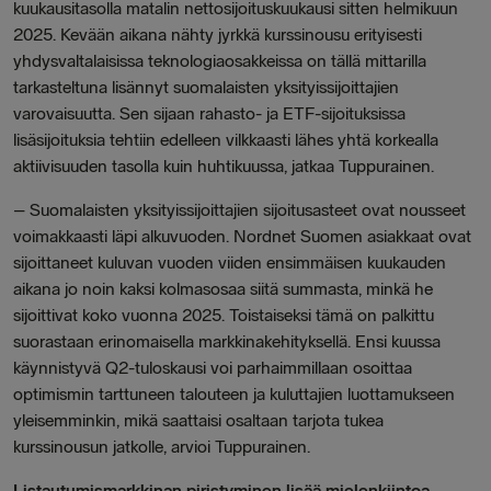
kuukausitasolla matalin nettosijoituskuukausi sitten helmikuun
2025. Kevään aikana nähty jyrkkä kurssinousu erityisesti
yhdysvaltalaisissa teknologiaosakkeissa on tällä mittarilla
tarkasteltuna lisännyt suomalaisten yksityissijoittajien
varovaisuutta. Sen sijaan rahasto- ja ETF-sijoituksissa
lisäsijoituksia tehtiin edelleen vilkkaasti lähes yhtä korkealla
aktiivisuuden tasolla kuin huhtikuussa, jatkaa Tuppurainen.
– Suomalaisten yksityissijoittajien sijoitusasteet ovat nousseet
voimakkaasti läpi alkuvuoden. Nordnet Suomen asiakkaat ovat
sijoittaneet kuluvan vuoden viiden ensimmäisen kuukauden
aikana jo noin kaksi kolmasosaa siitä summasta, minkä he
sijoittivat koko vuonna 2025. Toistaiseksi tämä on palkittu
suorastaan erinomaisella markkinakehityksellä. Ensi kuussa
käynnistyvä Q2-tuloskausi voi parhaimmillaan osoittaa
optimismin tarttuneen talouteen ja kuluttajien luottamukseen
yleisemminkin, mikä saattaisi osaltaan tarjota tukea
kurssinousun jatkolle, arvioi Tuppurainen.
Listautumismarkkinan piristyminen lisää mielenkiintoa