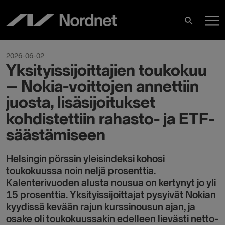
Skip
M
to
Search
content
M
2026-06-02
Yksityissijoittajien toukokuu
– Nokia-voittojen annettiin
juosta, lisäsijoitukset
kohdistettiin rahasto- ja ETF-
säästämiseen
Helsingin pörssin yleisindeksi kohosi
toukokuussa noin neljä prosenttia.
Kalenterivuoden alusta nousua on kertynyt jo yli
15 prosenttia. Yksityissijoittajat pysyivät Nokian
kyydissä kevään rajun kurssinousun ajan, ja
osake oli toukokuussakin edelleen lievästi netto-