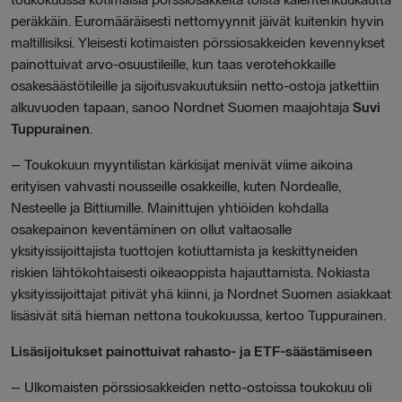
peräkkäin. Euromääräisesti nettomyynnit jäivät kuitenkin hyvin
maltillisiksi. Yleisesti kotimaisten pörssiosakkeiden kevennykset
painottuivat arvo-osuustileille, kun taas verotehokkaille
osakesäästötileille ja sijoitusvakuutuksiin netto-ostoja jatkettiin
alkuvuoden tapaan, sanoo Nordnet Suomen maajohtaja
Suvi
Tuppurainen
.
– Toukokuun myyntilistan kärkisijat menivät viime aikoina
erityisen vahvasti nousseille osakkeille, kuten Nordealle,
Nesteelle ja Bittiumille. Mainittujen yhtiöiden kohdalla
osakepainon keventäminen on ollut valtaosalle
yksityissijoittajista tuottojen kotiuttamista ja keskittyneiden
riskien lähtökohtaisesti oikeaoppista hajauttamista. Nokiasta
yksityissijoittajat pitivät yhä kiinni, ja Nordnet Suomen asiakkaat
lisäsivät sitä hieman nettona toukokuussa, kertoo Tuppurainen.
Lisäsijoitukset painottuivat rahasto- ja ETF-säästämiseen
– Ulkomaisten pörssiosakkeiden netto-ostoissa toukokuu oli