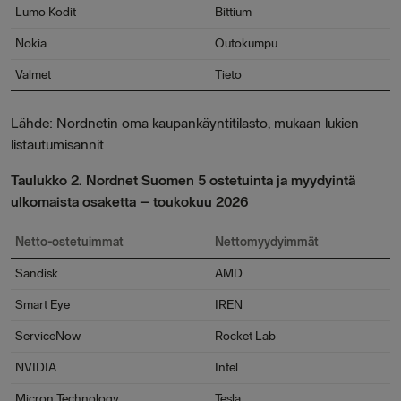
Lumo Kodit
Bittium
Nokia
Outokumpu
Valmet
Tieto
Lähde: Nordnetin oma kaupankäyntitilasto, mukaan lukien
listautumisannit
Taulukko 2. Nordnet Suomen 5 ostetuinta ja myydyintä
ulkomaista osaketta – toukokuu 2026
Netto-ostetuimmat
Nettomyydyimmät
Sandisk
AMD
Smart Eye
IREN
ServiceNow
Rocket Lab
NVIDIA
Intel
Micron Technology
Tesla