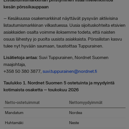
kesän pörssikauppaan
– Kesäkuussa osakemarkkinat näyttävät pysyvän aktiivisina
listautumismarkkinan vilkastuessa. Uusia sijoituskohteita etsivien
asiakkaiden osalta voimme iloksemme todeta, että naisten
osuus lähestyy jo puolta uusista asiakkaista. Pörssilistan kasvu
tulee nyt hyvään saumaan, taustoittaa Tuppurainen.
Lisätietoja antaa:
Suvi Tuppurainen, Nordnet Suomen
maajohtaja,
+358 50 380 3877,
suvi.tuppurainen@nordnet.fi
Taulukko 1. Nordnet Suomen 5 ostetuinta ja myydyintä
kotimaista osaketta – toukokuu 2026
Netto-ostetuimmat
Nettomyydyimmät
Mandatum
Nordea
Huhtamäki
Neste