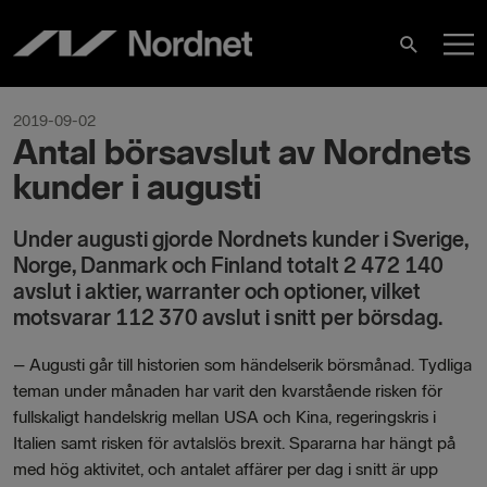
Skip
M
to
Search
content
M
2019-09-02
Antal börsavslut av Nordnets
kunder i augusti
Under augusti gjorde Nordnets kunder i Sverige,
Norge, Danmark och Finland totalt 2 472 140
avslut i aktier, warranter och optioner, vilket
motsvarar 112 370 avslut i snitt per börsdag.
–
Augusti går till historien som händelserik börsmånad. Tydliga
teman under månaden har varit den kvarstående risken för
fullskaligt handelskrig mellan USA och Kina, regeringskris i
Italien samt risken för avtalslös brexit. Spararna har hängt på
med hög aktivitet, och antalet affärer per dag i snitt är upp