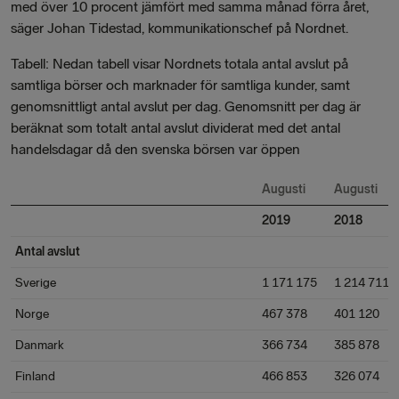
med över 10 procent jämfört med samma månad förra året,
säger Johan Tidestad, kommunikationschef på Nordnet.
Tabell: Nedan tabell visar Nordnets totala antal avslut på
samtliga börser och marknader för samtliga kunder, samt
genomsnittligt antal avslut per dag. Genomsnitt per dag är
beräknat som totalt antal avslut dividerat med det antal
handelsdagar då den svenska börsen var öppen
Augusti
Augusti
2019
2018
Antal avslut
Sverige
1 171 175
1 214 711
Norge
467 378
401 120
Danmark
366 734
385 878
Finland
466 853
326 074