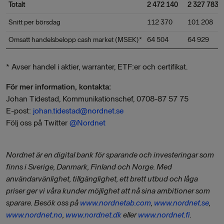
Totalt
2 472 140
2 327 783
Snitt per börsdag
112 370
101 208
Omsatt handelsbelopp cash market (MSEK)*
64 504
64 929
* Avser handel i aktier, warranter, ETF:er och certifikat.
För mer information, kontakta:
Johan Tidestad, Kommunikationschef, 0708-87 57 75
E-post:
johan.tidestad@nordnet.se
Följ oss på Twitter
@Nordnet
Nordnet är en digital bank för sparande och investeringar som
finns i Sverige, Danmark, Finland och Norge. Med
användarvänlighet, tillgänglighet, ett brett utbud och låga
priser ger vi våra kunder möjlighet att nå sina ambitioner som
sparare.
Besök oss på
www.nordnetab.com
,
www.nordnet.se
,
www.nordnet.no
,
www.nordnet.dk
eller
www.nordnet.fi
.