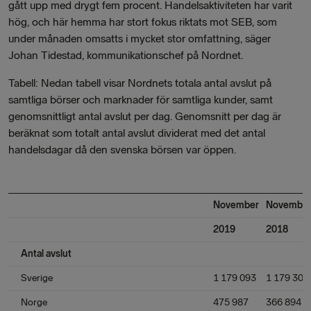
gått upp med drygt fem procent. Handelsaktiviteten har varit
hög, och här hemma har stort fokus riktats mot SEB, som
under månaden omsatts i mycket stor omfattning, säger
Johan Tidestad, kommunikationschef på Nordnet.
Tabell: Nedan tabell visar Nordnets totala antal avslut på
samtliga börser och marknader för samtliga kunder, samt
genomsnittligt antal avslut per dag. Genomsnitt per dag är
beräknat som totalt antal avslut dividerat med det antal
handelsdagar då den svenska börsen var öppen.
November
Novembe
2019
2018
Antal avslut
Sverige
1 179 093
1 179 302
Norge
475 987
366 894