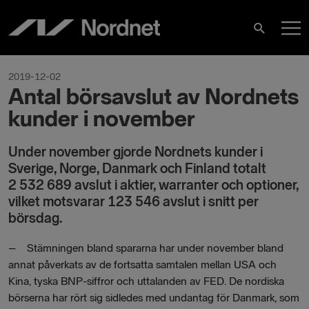
Skip
M
to
Search
content
M
2019-12-02
Antal börsavslut av Nordnets
kunder i november
Under november gjorde Nordnets kunder i
Sverige, Norge, Danmark och Finland totalt
2 532 689
avslut i aktier, warranter och optioner,
vilket motsvarar 123 546 avslut i snitt per
börsdag.
– Stämningen bland spararna har under november bland
annat påverkats av de fortsatta samtalen mellan USA och
Kina, tyska BNP-siffror och uttalanden av FED. De nordiska
börserna har rört sig sidledes med undantag för Danmark, som