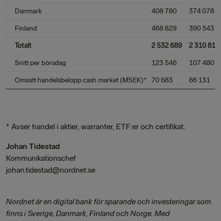
Danmark
408 780
374 078
Finland
468 829
390 543
Totalt
2 532 689
2 310 817
Snitt per börsdag
123 546
107 480
Omsatt handelsbelopp cash market (MSEK)*
70 683
66 131
* Avser handel i aktier, warranter, ETF:er och certifikat.
Johan Tidestad
Kommunikationschef
johan.tidestad@nordnet.se
Nordnet är en digital bank för sparande och investeringar som
finns i Sverige, Danmark, Finland och Norge. Med