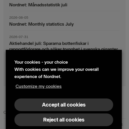
Nordnet: Månadsstatistik juli
2026-08-05
Nordnet: Monthly statistics July
2026-07-31
Aktiehandel juli: Spararna bottenfiskar i
rapportförlorare och söker trygghet i svenska giganter
Your cookies - your choice
2026-07-30
Fondsparande juli: Vinsthemtagningar i teknik – men
With cookies can we improve your overall
indexsparandet ligger fast
experience of Nordnet.
Customize my cookies
© 2024 Nordnet AB (publ)
Accept all cookies
Contact us
Press contacts
Reject all cookies
Nordnet AB (publ) | Box 300 99 | 104 25 Stockholm | Reg. no. 559073-6681