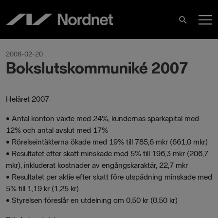
Skip
M
to
Search
content
M
2008-02-20
Bokslutskommuniké 2007
Helåret 2007
• Antal konton växte med 24%, kundernas sparkapital med
12% och antal avslut med 17%
• Rörelseintäkterna ökade med 19% till 785,6 mkr (661,0 mkr)
• Resultatet efter skatt minskade med 5% till 196,3 mkr (206,7
mkr), inkluderat kostnader av engångskaraktär, 22,7 mkr
• Resultatet per aktie efter skatt före utspädning minskade med
5% till 1,19 kr (1,25 kr)
• Styrelsen föreslår en utdelning om 0,50 kr (0,50 kr)