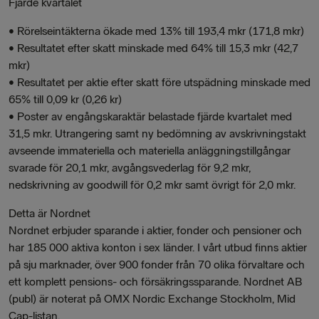
Fjärde kvartalet
• Rörelseintäkterna ökade med 13% till 193,4 mkr (171,8 mkr)
• Resultatet efter skatt minskade med 64% till 15,3 mkr (42,7
mkr)
• Resultatet per aktie efter skatt före utspädning minskade med
65% till 0,09 kr (0,26 kr)
• Poster av engångskaraktär belastade fjärde kvartalet med
31,5 mkr. Utrangering samt ny bedömning av avskrivningstakt
avseende immateriella och materiella anläggningstillgångar
svarade för 20,1 mkr, avgångsvederlag för 9,2 mkr,
nedskrivning av goodwill för 0,2 mkr samt övrigt för 2,0 mkr.
Detta är Nordnet
Nordnet erbjuder sparande i aktier, fonder och pensioner och
har 185 000 aktiva konton i sex länder. I vårt utbud finns aktier
på sju marknader, över 900 fonder från 70 olika förvaltare och
ett komplett pensions- och försäkringssparande. Nordnet AB
(publ) är noterat på OMX Nordic Exchange Stockholm, Mid
Cap-listan.