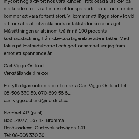
mycket hög aktivitet hos våra kunder. Trots osäkra utsikter på
marknaden tror vi att intresset för sparande i aktier och fonder
kommer att vara fortsatt stort. Vi kommer att lägga stor vikt vid
att fortsätta att utveckla andra intäktskällor än courtaget.
Målsättningen är att inom två år nå 100 procents
kostnadstäckning från icke-courtagerelaterade intäkter. Med
fokus på kostnadskontroll och god lönsamhet ser jag fram
emot ett spännande år.
Carl-Viggo Östlund
Verkställande direktör
För ytterligare information kontakta Carl-Viggo Östlund, tel.
08-506 330 30, 070-609 58 81,
carl-viggo.ostlund@nordnet.se
Nordnet AB (publ)
Box 14077, 167 14 Bromma
Besöksadress: Gustavslundsvägen 141
Tel: 08-506 330 30