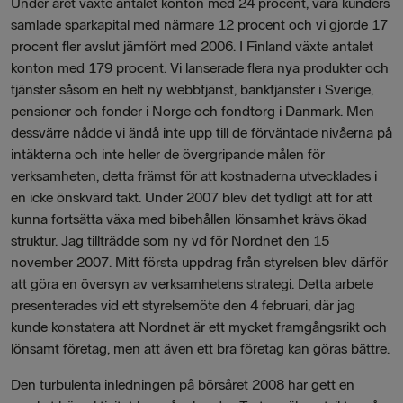
Under året växte antalet konton med 24 procent, våra kunders
samlade sparkapital med närmare 12 procent och vi gjorde 17
procent fler avslut jämfört med 2006. I Finland växte antalet
konton med 179 procent. Vi lanserade flera nya produkter och
tjänster såsom en helt ny webbtjänst, banktjänster i Sverige,
pensioner och fonder i Norge och fondtorg i Danmark. Men
dessvärre nådde vi ändå inte upp till de förväntade nivåerna på
intäkterna och inte heller de övergripande målen för
verksamheten, detta främst för att kostnaderna utvecklades i
en icke önskvärd takt. Under 2007 blev det tydligt att för att
kunna fortsätta växa med bibehållen lönsamhet krävs ökad
struktur. Jag tillträdde som ny vd för Nordnet den 15
november 2007. Mitt första uppdrag från styrelsen blev därför
att göra en översyn av verksamhetens strategi. Detta arbete
presenterades vid ett styrelsemöte den 4 februari, där jag
kunde konstatera att Nordnet är ett mycket framgångsrikt och
lönsamt företag, men att även ett bra företag kan göras bättre.
Den turbulenta inledningen på börsåret 2008 har gett en