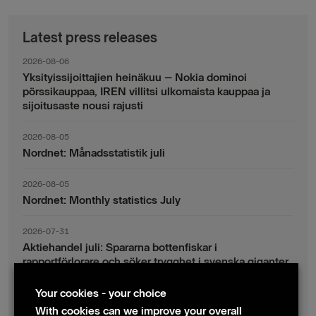
Latest press releases
2026-08-06
Yksityissijoittajien heinäkuu – Nokia dominoi
pörssikauppaa, IREN villitsi ulkomaista kauppaa ja
sijoitusaste nousi rajusti
2026-08-05
Nordnet: Månadsstatistik juli
2026-08-05
Nordnet: Monthly statistics July
2026-07-31
Aktiehandel juli: Spararna bottenfiskar i
rapportförlorare och söker trygghet i svenska giganter
Your cookies - your choice
2026-07-30
Fondsparande juli: Vinsthemtagningar i teknik – men
With cookies can we improve your overall