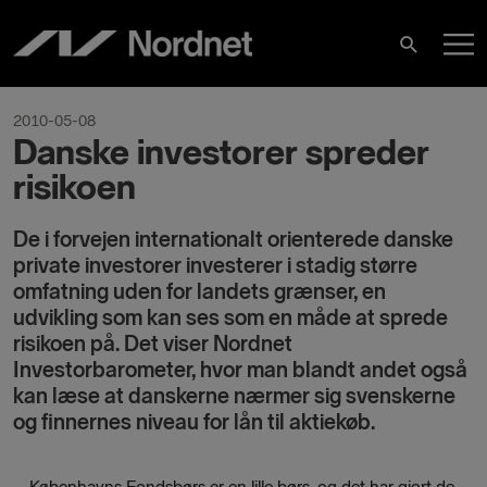
Skip
M
to
Search
content
M
2010-05-08
Danske investorer spreder
risikoen
De i forvejen internationalt orienterede danske
private investorer investerer i stadig større
omfatning uden for landets grænser, en
udvikling som kan ses som en måde at sprede
risikoen på. Det viser Nordnet
Investorbarometer, hvor man blandt andet også
kan læse at danskerne nærmer sig svenskerne
og finnernes niveau for lån til aktiekøb.
– Københavns Fondsbørs er en lille børs, og det har gjort de