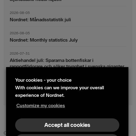
2026-08-05
Nordnet: Månadsstatistik juli
2026-08-05
Nordnet: Monthly statistics July
2026-07-31
Aktiehandel juli: Spararna bottenfiskar i
rapportförlorare och söker trygghet i svenska giganter
Your cookies - your choice
2026-07-30
Fondsparande juli: Vinsthemtagningar i teknik – men
With cookies can we improve your overall
indexsparandet ligger fast
experience of Nordnet.
Customize my cookies
© 2024 Nordnet AB (publ)
Accept all cookies
Contact us
Press contacts