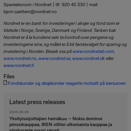
Spareøkonom i Nordnet | tlf: 920 45 330 | mail:
bjorn.saettem@nordnet.no
Nordnet er en bank for investeringer i aksjer og fond som er
tilstede i Norge, Sverige, Danmark og Finland. Tanken bak
Nordnet er å la kundene selv ta kontroll over pengene og
investeringene sine, og målet er å bli førstevalget for sparing og
investering i Norden. Besøk oss på
www.nordnetab.com
,
www.nordnet.no
,
www.nordnet.se
,
www.nordnet.dk
eller
www.nordnet.fi
.
Files
Fondskunder og aksjekunder reagerte motsatt på børsuroen
Latest press releases
2026-08-06
Yksityissijoittajien heinäkuu – Nokia dominoi
pörssikauppaa, IREN villitsi ulkomaista kauppaa ja
sijoitusaste nousi rajusti