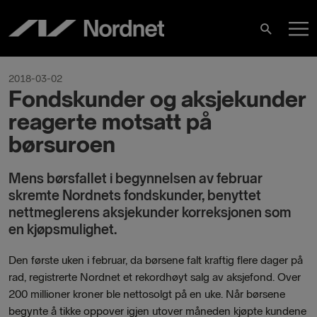
Skip
M
to
Search
content
M
2018-03-02
Fondskunder og aksjekunder
reagerte motsatt på
børsuroen
Mens børsfallet i begynnelsen av februar
skremte Nordnets fondskunder, benyttet
nettmeglerens aksjekunder korreksjonen som
en kjøpsmulighet.
Den første uken i februar, da børsene falt kraftig flere dager på
rad, registrerte Nordnet et rekordhøyt salg av aksjefond. Over
200 millioner kroner ble nettosolgt på en uke. Når børsene
begynte å tikke oppover igjen utover måneden kjøpte kundene