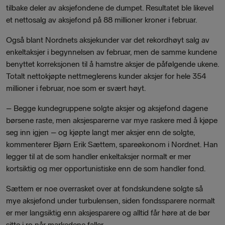
tilbake deler av aksjefondene de dumpet. Resultatet ble likevel
et nettosalg av aksjefond på 88 millioner kroner i februar.
Også blant Nordnets aksjekunder var det rekordhøyt salg av
enkeltaksjer i begynnelsen av februar, men de samme kundene
benyttet korreksjonen til å hamstre aksjer de påfølgende ukene.
Totalt nettokjøpte nettmeglerens kunder aksjer for hele 354
millioner i februar, noe som er svært høyt.
– Begge kundegruppene solgte aksjer og aksjefond dagene
børsene raste, men aksjesparerne var mye raskere med å kjøpe
seg inn igjen – og kjøpte langt mer aksjer enn de solgte,
kommenterer Bjørn Erik Sættem, spareøkonom i Nordnet. Han
legger til at de som handler enkeltaksjer normalt er mer
kortsiktig og mer opportunistiske enn de som handler fond.
Sættem er noe overrasket over at fondskundene solgte så
mye aksjefond under turbulensen, siden fondssparere normalt
er mer langsiktig enn aksjesparere og alltid får høre at de bør
sitte i ro når markedene faller.