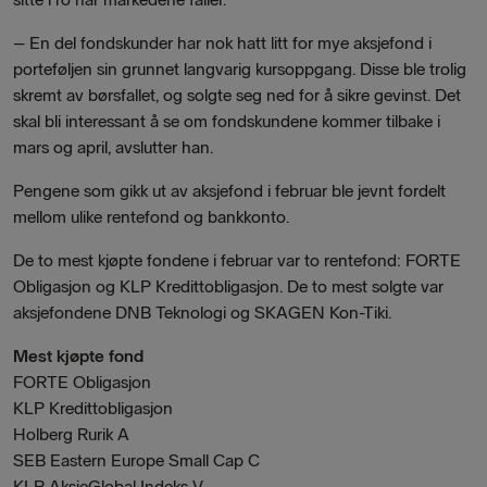
– En del fondskunder har nok hatt litt for mye aksjefond i
porteføljen sin grunnet langvarig kursoppgang. Disse ble trolig
skremt av børsfallet, og solgte seg ned for å sikre gevinst. Det
skal bli interessant å se om fondskundene kommer tilbake i
mars og april, avslutter han.
Pengene som gikk ut av aksjefond i februar ble jevnt fordelt
mellom ulike rentefond og bankkonto.
De to mest kjøpte fondene i februar var to rentefond: FORTE
Obligasjon og KLP Kredittobligasjon. De to mest solgte var
aksjefondene
DNB Teknologi og SKAGEN Kon-Tiki.
Mest kjøpte fond
FORTE Obligasjon
KLP Kredittobligasjon
Holberg Rurik A
SEB Eastern Europe Small Cap C
KLP AksjeGlobal Indeks V