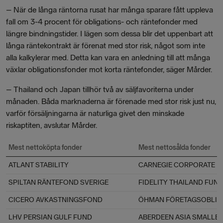
–
När de långa räntorna rusat har många sparare fått uppleva
fall om 3-4 procent för obligations- och räntefonder med
längre bindningstider. I lägen som dessa blir det uppenbart att
långa räntekontrakt är förenat med stor risk, något som inte
alla kalkylerar med. Detta kan vara en anledning till att många
växlar obligationsfonder mot korta räntefonder, säger Mårder.
–
Thailand och Japan tillhör två av säljfavoriterna under
månaden. Båda marknaderna är förenade med stor risk just nu,
varför försäljningarna är naturliga givet den minskade
riskaptiten, avslutar Mårder.
Mest nettoköpta fonder
Mest nettosålda fonder
ATLANT STABILITY
CARNEGIE CORPORATE 
SPILTAN RÄNTEFOND SVERIGE
FIDELITY THAILAND FUN
CICERO AVKASTNINGSFOND
ÖHMAN FÖRETAGSOBLIG
LHV PERSIAN GULF FUND
ABERDEEN ASIA SMALLE