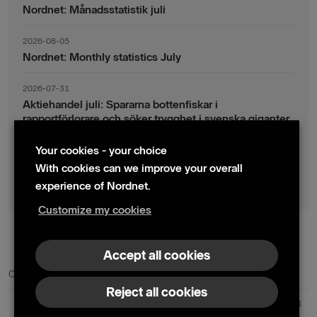
Nordnet: Månadsstatistik juli
2026-08-05
Nordnet: Monthly statistics July
2026-07-31
Aktiehandel juli: Spararna bottenfiskar i
rapportförlorare och söker trygghet i svenska giganter
Your cookies - your choice
2026-07-30
Fondsparande juli: Vinsthemtagningar i teknik – men
With cookies can we improve your overall
indexsparandet ligger fast
experience of Nordnet.
Customize my cookies
© 2024 Nordnet AB (publ)
Accept all cookies
Contact us
Press contacts
Reject all cookies
Nordnet AB (publ) | Box 300 99 | 104 25 Stockholm | Reg. no. 559073-6681