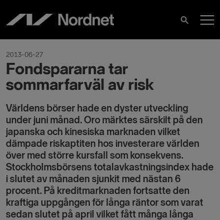
Skip
M
to
Search
content
M
2013-06-27
Fondspararna tar
sommarfarväl av risk
Världens börser hade en dyster utveckling
under juni månad. Oro märktes särskilt på den
japanska och kinesiska marknaden vilket
dämpade riskaptiten hos investerare världen
över med större kursfall som konsekvens.
Stockholmsbörsens totalavkastningsindex hade
i slutet av månaden sjunkit med nästan 6
procent. På kreditmarknaden fortsatte den
kraftiga uppgången för långa räntor som varat
sedan slutet på april vilket fått många långa