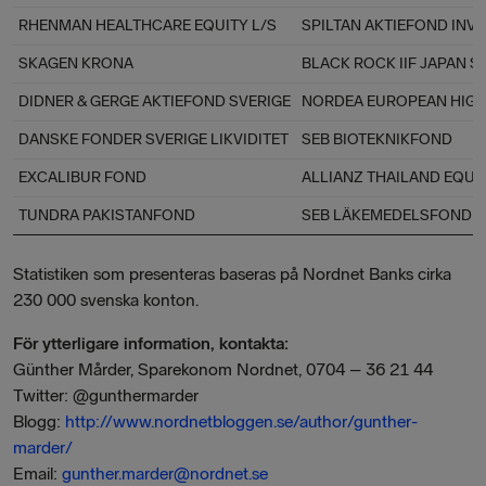
RHENMAN HEALTHCARE EQUITY L/S
SPILTAN AKTIEFOND IN
SKAGEN KRONA
BLACK ROCK IIF JAPAN 
DIDNER & GERGE AKTIEFOND SVERIGE
NORDEA EUROPEAN HIGH
DANSKE FONDER SVERIGE LIKVIDITET
SEB BIOTEKNIKFOND
EXCALIBUR FOND
ALLIANZ THAILAND EQUI
TUNDRA PAKISTANFOND
SEB LÄKEMEDELSFOND
Statistiken som presenteras baseras på Nordnet Banks cirka
230 000 svenska konton.
För ytterligare information, kontakta:
Günther Mårder, Sparekonom Nordnet, 0704 – 36 21 44
Twitter: @gunthermarder
Blogg:
http://www.nordnetbloggen.se/author/gunther-
marder/
Email:
gunther.marder@nordnet.se