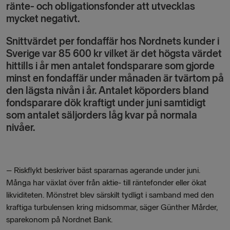
ränte- och obligationsfonder att utvecklas
mycket negativt.
Snittvärdet per fondaffär hos Nordnets kunder i
Sverige var 85 600 kr vilket är det högsta värdet
hittills i år men antalet fondsparare som gjorde
minst en fondaffär under månaden är tvärtom på
den lägsta nivån i år. Antalet köporders bland
fondsparare dök kraftigt under juni samtidigt
som antalet säljorders låg kvar på normala
nivåer.
–
Riskflykt beskriver bäst spararnas agerande under juni.
Många har växlat över från aktie- till räntefonder eller ökat
likviditeten. Mönstret blev särskilt tydligt i samband med den
kraftiga turbulensen kring midsommar, säger Günther Mårder,
sparekonom på Nordnet Bank.