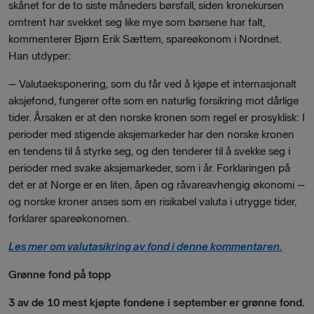
skånet for de to siste måneders børsfall, siden kronekursen
omtrent har svekket seg like mye som børsene har falt,
kommenterer Bjørn Erik Sættem, spareøkonom i Nordnet.
Han utdyper:
– Valutaeksponering, som du får ved å kjøpe et internasjonalt
aksjefond, fungerer ofte som en naturlig forsikring mot dårlige
tider. Årsaken er at den norske kronen som regel er prosyklisk: I
perioder med stigende aksjemarkeder har den norske kronen
en tendens til å styrke seg, og den tenderer til å svekke seg i
perioder med svake aksjemarkeder, som i år. Forklaringen på
det er at Norge er en liten, åpen og råvareavhengig økonomi –
og norske kroner anses som en risikabel valuta i utrygge tider,
forklarer spareøkonomen.
Les mer om valutasikring av fond i denne kommentaren.
Grønne fond på topp
3 av de 10 mest kjøpte fondene i september er grønne fond.