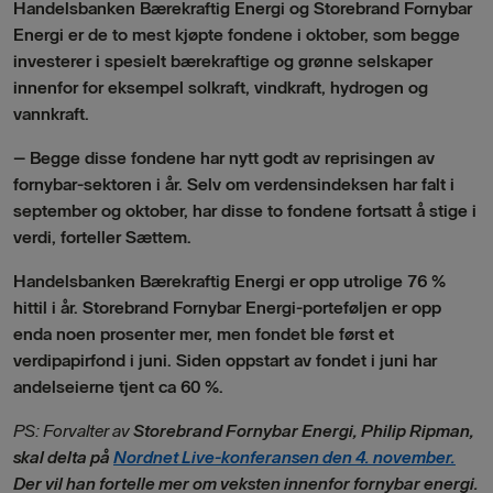
Handelsbanken Bærekraftig Energi og Storebrand Fornybar
Energi er de to mest kjøpte fondene i oktober, som begge
investerer i spesielt bærekraftige og grønne selskaper
innenfor for eksempel solkraft, vindkraft, hydrogen og
vannkraft.
– Begge disse fondene har nytt godt av reprisingen av
fornybar-sektoren i år. Selv om verdensindeksen har falt i
september og oktober, har disse to fondene fortsatt å stige i
verdi, forteller Sættem.
Handelsbanken Bærekraftig Energi er opp utrolige 76 %
hittil i år. Storebrand Fornybar Energi-porteføljen er opp
enda noen prosenter mer, men fondet ble først et
verdipapirfond i juni. Siden oppstart av fondet i juni har
andelseierne tjent ca 60 %.
PS: Forvalter av
Storebrand Fornybar Energi, Philip Ripman,
skal delta på
Nordnet Live-konferansen den 4. november.
Der vil han fortelle mer om veksten innenfor fornybar energi.