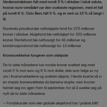
Verdensindeksen falt med rundt 3 % i oktober i lokal valuta,
hvorav euro-området var den svakeste regionen, med et fall
på rundt 6 %. Oslo Børs falt 5 %, og er ned ca 13 % så langt i
år.
Nordnets privatkunder nettokjøpte fond for 275 millioner
kroner i oktober. Aksjefond ble nettokjøpt for 333 millioner
kroner. Rentefond ble nettosolgt for 45 millioner og
kombinasjonsfond ble nettosolgt for 13 millioner.
Kronesvekkelse fungerer som støtpute
De to siste månedene har norske kroner svekket seg med
rundt 5 % mot euro og 9 % mot dollar, dels som følge av ny
uro i finansmarkedene og svakere oljepris. I første kvartal så vi
en massiv kronesvekkelse da børsene stupte, men kronen
hentet seg inn igjen frem til september, for så å svekke seg på
nytt de to siste månedene.
– Fondskunder som eier globale aksjefond har i praksis blitt