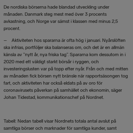
De nordiska börserna hade blandad utveckling under
månaden. Danmark steg mest med över 3 procents
avkastning, och Norge var sämst i klassen med minus 2,5
procent.
– Aktiviteten hos spararna är ofta hög i januari. Nyårslöften
ska infrias, portföljer ska balanseras om, och det är en allmän
känsla av ”nytt år, nya friska tag”. Spararna kom dessutom in i
2020 med ett väldigt starkt börsår i ryggen, och
investeringslusten var på topp efter nyår. Från och med mitten
av månaden fick börsen nytt bränsle när rapportsäsongen tog
fart, och aktiviteten har också eldats på av oro för
coronavirusets påverkan på samhället och ekonomin, säger
Johan Tidestad, kommunikationschef på Nordnet.
Tabell: Nedan tabell visar Nordnets totala antal avslut på
samtliga börser och marknader för samtliga kunder, samt