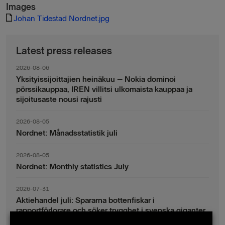
Images
Johan Tidestad Nordnet.jpg
Latest press releases
2026-08-06
Yksityissijoittajien heinäkuu – Nokia dominoi
pörssikauppaa, IREN villitsi ulkomaista kauppaa ja
sijoitusaste nousi rajusti
2026-08-05
Nordnet: Månadsstatistik juli
2026-08-05
Nordnet: Monthly statistics July
2026-07-31
Aktiehandel juli: Spararna bottenfiskar i
rapportförlorare och söker trygghet i svenska giganter