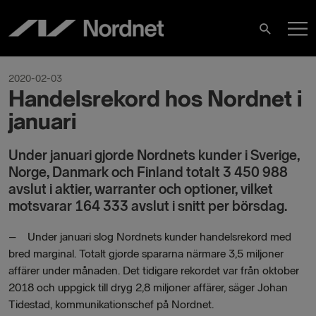
Skip
M
to
Search
content
M
2020-02-03
Handelsrekord hos Nordnet i
januari
Under januari gjorde Nordnets kunder i Sverige,
Norge, Danmark och Finland totalt 3 450 988
avslut i aktier, warranter och optioner, vilket
motsvarar 164 333 avslut i snitt per börsdag.
– Under januari slog Nordnets kunder handelsrekord med
bred marginal. Totalt gjorde spararna närmare 3,5 miljoner
affärer under månaden. Det tidigare rekordet var från oktober
2018 och uppgick till dryg 2,8 miljoner affärer, säger Johan
Tidestad, kommunikationschef på Nordnet.