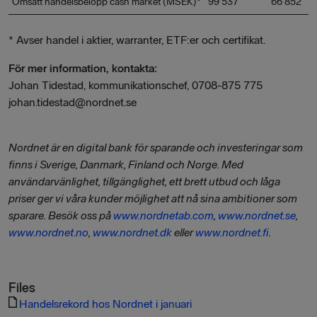
Omsatt handelsbelopp cash market (MSEK)*
99 537
66 852
* Avser handel i aktier, warranter, ETF:er och certifikat.
För mer information, kontakta:
Johan Tidestad, kommunikationschef, 0708-875 775
johan.tidestad@nordnet.se
Nordnet är en digital bank för sparande och investeringar som
finns i Sverige, Danmark, Finland och Norge. Med
användarvänlighet, tillgänglighet, ett brett utbud och låga
priser ger vi våra kunder möjlighet att nå sina ambitioner som
sparare.
Besök oss på
www.nordnetab.com
,
www.nordnet.se
,
www.nordnet.no
,
www.nordnet.dk
eller
www.nordnet.fi
.
Files
Handelsrekord hos Nordnet i januari