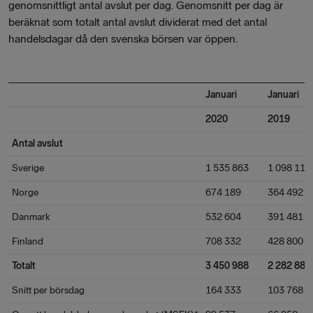
genomsnittligt antal avslut per dag. Genomsnitt per dag är
beräknat som totalt antal avslut dividerat med det antal
handelsdagar då den svenska börsen var öppen.
Januari
Januari
2020
2019
Antal avslut
Sverige
1 535 863
1 098 116
Norge
674 189
364 492
Danmark
532 604
391 481
Finland
708 332
428 800
Totalt
3 450 988
2 282 889
Snitt per börsdag
164 333
103 768