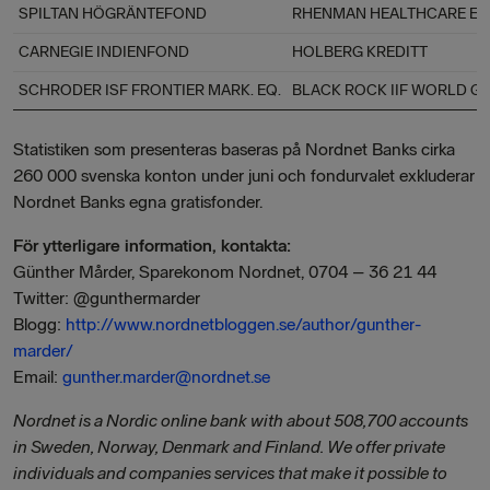
SPILTAN HÖGRÄNTEFOND
RHENMAN HEALTHCARE EQ
CARNEGIE INDIENFOND
HOLBERG KREDITT
SCHRODER ISF FRONTIER MARK. EQ.
BLACK ROCK IIF WORLD G
Statistiken som presenteras baseras på Nordnet Banks cirka
260 000 svenska konton under juni och fondurvalet exkluderar
Nordnet Banks egna gratisfonder.
För ytterligare information, kontakta:
Günther Mårder, Sparekonom Nordnet, 0704 – 36 21 44
Twitter: @gunthermarder
Blogg:
http://www.nordnetbloggen.se/author/gunther-
marder/
Email:
gunther.marder@nordnet.se
Nordnet is a Nordic online bank with about 508,700 accounts
in Sweden, Norway, Denmark and Finland. We offer private
individuals and companies services that make it possible to