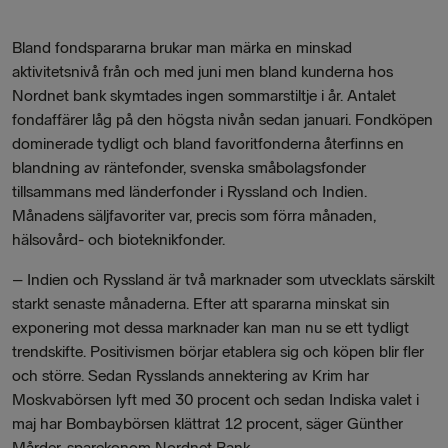
Bland fondspararna brukar man märka en minskad
aktivitetsnivå från och med juni men bland kunderna hos
Nordnet bank skymtades ingen sommarstiltje i år. Antalet
fondaffärer låg på den högsta nivån sedan januari. Fondköpen
dominerade tydligt och bland favoritfonderna återfinns en
blandning av räntefonder, svenska småbolagsfonder
tillsammans med länderfonder i Ryssland och Indien.
Månadens säljfavoriter var, precis som förra månaden,
hälsovård- och bioteknikfonder.
– Indien och Ryssland är två marknader som utvecklats särskilt
starkt senaste månaderna. Efter att spararna minskat sin
exponering mot dessa marknader kan man nu se ett tydligt
trendskifte. Positivismen börjar etablera sig och köpen blir fler
och större. Sedan Rysslands annektering av Krim har
Moskvabörsen lyft med 30 procent och sedan Indiska valet i
maj har Bombaybörsen klättrat 12 procent, säger Günther
Mårder, sparekonom Nordnet Bank.