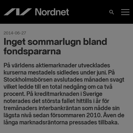
Skip
M
to
Search
content
M
2014-06-27
Inget sommarlugn bland
fondspararna
På världens aktiemarknader utvecklades
kurserna mestadels sidledes under juni. På
Stockholmsbörsen avslutades månaden svagt
vilket ledde till en total nedgång om ca två
procent. På kreditmarknaden i Sverige
noterades det största fallet hittills i år för
tremånaders interbankräntan som nådde sin
lägsta nivå sedan försommaren 2010. Även de
långa marknadsräntorna pressades tillbaka.