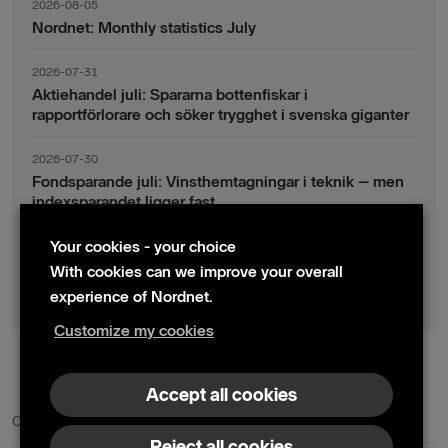
2026-08-05
Nordnet: Monthly statistics July
2026-07-31
Aktiehandel juli: Spararna bottenfiskar i
rapportförlorare och söker trygghet i svenska giganter
2026-07-30
Fondsparande juli: Vinsthemtagningar i teknik – men
indexsparandet ligger fast
Your cookies - your choice
2026-07-17
Nordnet veröffentlicht Zwischenbericht zum zweiten
With cookies can we improve your overall
Quartal 2026
experience of Nordnet.
Customize my cookies
© 2024 Nordnet AB (publ)
Accept all cookies
Contact us
Press contacts
Reject all cookies