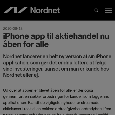
Skip
M
to
Search
content
M
2010-06-18
iPhone app til aktiehandel nu
åben for alle
Nordnet lancerer en helt ny version af sin iPhone
applikation, som gør det endnu lettere at følge
sine investeringer, uanset om man er kunde hos
Nordnet eller ej.
Ud over at appen er blevet åben for alle, er der også
gennemført en række forbedringer for kunder, som logger ind i
applikationen. Blandt de vigtigste nyheder er streamede
aktiekurser i realtid, en enklere ordreafgivelse, ordredybde i fem
niveauer, samt nyheder direkte fra nyhedsbureauerne i realtid.