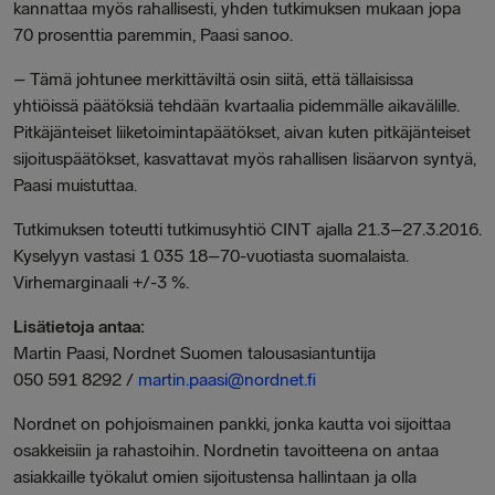
kannattaa myös rahallisesti, yhden tutkimuksen mukaan jopa
70 prosenttia paremmin, Paasi sanoo.
–
Tämä johtunee merkittäviltä osin siitä, että tällaisissa
yhtiöissä päätöksiä tehdään kvartaalia pidemmälle aikavälille.
Pitkäjänteiset liiketoimintapäätökset, aivan kuten pitkäjänteiset
sijoituspäätökset, kasvattavat myös rahallisen lisäarvon syntyä,
Paasi muistuttaa.
Tutkimuksen toteutti tutkimusyhtiö CINT ajalla 21.3–27.3.2016.
Kyselyyn vastasi 1 035 18–70-vuotiasta suomalaista.
Virhemarginaali +/-3 %.
Lisätietoja antaa:
Martin Paasi, Nordnet Suomen talousasiantuntija
050 591 8292 /
martin.paasi@nordnet.fi
Nordnet on pohjoismainen pankki, jonka kautta voi sijoittaa
osakkeisiin ja rahastoihin. Nordnetin tavoitteena on antaa
asiakkaille työkalut omien sijoitustensa hallintaan ja olla