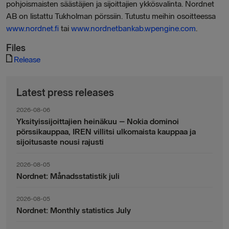
pohjoismaisten säästäjien ja sijoittajien ykkösvalinta. Nordnet
AB on listattu Tukholman pörssiin. Tutustu meihin osoitteessa
www.nordnet.fi
tai
www.nordnetbankab.wpengine.com
.
Files
Release
Latest press releases
2026-08-06
Yksityissijoittajien heinäkuu – Nokia dominoi
pörssikauppaa, IREN villitsi ulkomaista kauppaa ja
sijoitusaste nousi rajusti
2026-08-05
Nordnet: Månadsstatistik juli
2026-08-05
Nordnet: Monthly statistics July