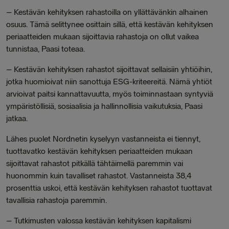
–
Kestävän kehityksen rahastoilla on yllättävänkin alhainen
osuus. Tämä selittynee osittain sillä, että kestävän kehityksen
periaatteiden mukaan sijoittavia rahastoja on ollut vaikea
tunnistaa, Paasi toteaa.
–
Kestävän kehityksen rahastot sijoittavat sellaisiin yhtiöihin,
jotka huomioivat niin sanottuja ESG-kriteereitä. Nämä yhtiöt
arvioivat paitsi kannattavuutta, myös toiminnastaan syntyviä
ympäristöllisiä, sosiaalisia ja hallinnollisia vaikutuksia, Paasi
jatkaa.
Lähes puolet Nordnetin kyselyyn vastanneista ei tiennyt,
tuottavatko kestävän kehityksen periaatteiden mukaan
sijoittavat rahastot pitkällä tähtäimellä paremmin vai
huonommin kuin tavalliset rahastot. Vastanneista 38,4
prosenttia uskoi, että kestävän kehityksen rahastot tuottavat
tavallisia rahastoja paremmin.
–
Tutkimusten valossa kestävän kehityksen kapitalismi