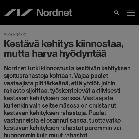
Skip
M
to
Search
content
M
2016-04-27
Kestävä kehitys kiinnostaa,
mutta harva hyödyntää
Nordnet tutki kiinnostusta kestävän kehityksen
sijoitusrahastoja kohtaan. Vajaa puolet
vastaajista piti tärkeänä, että yhtiöt, joihin
rahasto sijoittaa, työskentelevät aktiivisesti
kestävän kehityksen parissa. Vastaajista
kuitenkin vain seitsemäsosa on omistanut
kestävän kehityksen rahastoja. Puolet
vastanneista ei osannut sanoa, tuottavatko
kestävän kehityksen rahastot paremmin vai
huonommin kuin muut rahastot.