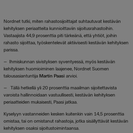
Nordnet tutki, miten rahastosijoittajat suhtautuvat kestävän
kehityksen periaatteita kunnioittaviin sijoitusrahastoihin.
Vastaajista 44,9 prosenttia piti tärkeänä, että yhtiöt, joihin
rahasto sijoittaa, työskentelevät aktiivisesti kestävän kehityksen
parissa.
–
Ihmiskunnan sivistyksen syventyessä, myös kestävän
kehityksen huomioiminen laajenee,
Nordnet Suomen
talousasiantuntija
Martin Paasi
arvioi.
– Tällä hetkellä
yli 20 prosenttia maailman sijoitettavista
varoista hallinnoidaan vastuullisesti, kestävän kehityksen
periaatteiden mukaisesti, Paasi jatkaa.
Kyselyyn vastanneiden kesken kuitenkin vain 14,5 prosenttia
omistaa, tai on omistanut rahastoja, jotka sisällyttävät kestävän
kehityksen osaksi sijoitustoimintaansa.