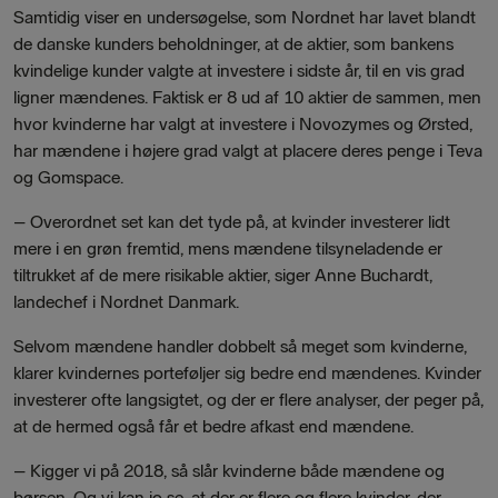
Samtidig viser en undersøgelse, som Nordnet har lavet blandt
de danske kunders beholdninger, at de aktier, som bankens
kvindelige kunder valgte at investere i sidste år, til en vis grad
ligner mændenes. Faktisk er 8 ud af 10 aktier de sammen, men
hvor kvinderne har valgt at investere i Novozymes og Ørsted,
har mændene i højere grad valgt at placere deres penge i Teva
og Gomspace.
–
Overordnet set kan det tyde på, at kvinder investerer lidt
mere i en grøn fremtid, mens mændene tilsyneladende er
tiltrukket af de mere risikable aktier,
siger Anne Buchardt,
landechef i Nordnet Danmark.
Selvom mændene handler dobbelt så meget som kvinderne,
klarer kvindernes porteføljer sig bedre end mændenes. Kvinder
investerer ofte langsigtet, og der er flere analyser, der peger på,
at de hermed også får et bedre afkast end mændene.
–
Kigger vi på 2018, så slår kvinderne både mændene og
børsen. Og vi kan jo se, at der er flere og flere kvinder, der