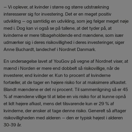
–
Vi oplever, at kvinder i større og større udstrækning
interesserer sig for investering. Det er en meget positiv
udvikling – og samtidig en udvikling, som jeg følger meget nøje
med i. Dog kan vi også se på tallene, at det tyder på, at
kvinderne er mere tilbageholdende end mændene, som især
udmærker sig i deres risikovillighed i deres investeringer, siger
Anne Buchardt, landechef i Nordnet Danmark.
En undersøgelse lavet af YouGov på vegne af Nordnet viser, at
mænd i Norden er mere end dobbelt så risikovillige, når de
investerer, end kvinder er. Kun to procent af kvinderne
fortæller, at de tager en højere risiko for at maksimere afkastet.
Blandt mændene er det ni procent. Til sammenligning så er 45
% af mændene villige til at løbe en vis risiko for at kunne opnå
et lidt højere afkast, mens det tilsvarende kun er 29 % af
kvinderne, der ønsker at tage denne risiko. Generelt så aftager
risikovilligheden med alderen – den er typisk højest i alderen
30-39 år.