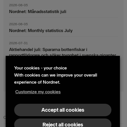
2026-08-05
Nordnet: Månadsstatistik juli
2026-08-05
Nordnet: Monthly statistics July
2026-07-31
Aktiehandel juli: Spararna bottenfiskar i
rapportförlorare och söker trygghet i svenska giganter
Your cookies - your choice
2026-07-30
Fondsparande juli: Vinsthemtagningar i teknik – men
With cookies can we improve your overall
indexsparandet ligger fast
experience of Nordnet.
Customize my cookies
© 2024 Nordnet AB (publ)
Accept all cookies
Contact us
Press contacts
Reject all cookies