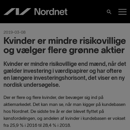
Skip
M
to
Search
content
M
2019-03-08
Kvinder er mindre risikovillige
og vælger flere grønne aktier
Kvinder er mindre risikovillige end mænd, når det
gælder investering i værdipapirer og har oftere
en længere investeringshorisont, det viser en ny
nordisk undersøgelse.
Der er flere og flere kvinder, der bevæger sig ind på
aktiemarkedet. Det kan man se, når man kigger på kundebasen
hos Nordnet. De sidste tre år er der blevet flyttet på
kønsfordelingen, og andelen af kvinder i kundebasen er vokset
fra
25,9 % i 2016 til 28,4 % i 2018.