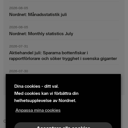
2026-08-05
Nordnet: Månadsstatistik juli
2026-08-05
Nordnet: Monthly statistics July
2026-07-31
Aktiehandel juli: Spararna bottenfiskar i
rapportförlorare och söker trygghet i svenska giganter
2026-07-30
Fondsparande juli: Vinsthemtagningar i teknik – men
indexsparandet ligger fast
Dina cookies - ditt val.
Med cookies kan vi förbättra din
helhetsupplevelse av Nordnet.
Anpassa mina cookies
© 2024 Nordnet AB (publ)
Cookie policy
|
Kontakta oss
|
Presskontakter