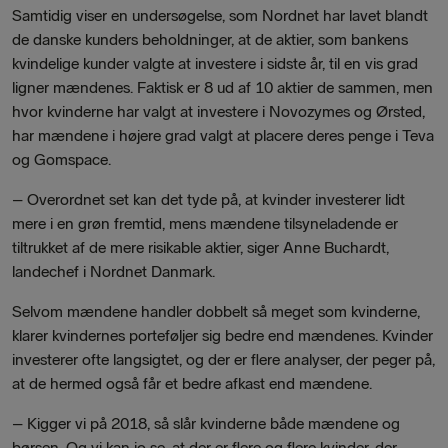
Samtidig viser en undersøgelse, som Nordnet har lavet blandt
de danske kunders beholdninger, at de aktier, som bankens
kvindelige kunder valgte at investere i sidste år, til en vis grad
ligner mændenes. Faktisk er 8 ud af 10 aktier de sammen, men
hvor kvinderne har valgt at investere i Novozymes og Ørsted,
har mændene i højere grad valgt at placere deres penge i Teva
og Gomspace.
–
Overordnet set kan det tyde på, at kvinder investerer lidt
mere i en grøn fremtid, mens mændene tilsyneladende er
tiltrukket af de mere risikable aktier,
siger Anne Buchardt,
landechef i Nordnet Danmark.
Selvom mændene handler dobbelt så meget som kvinderne,
klarer kvindernes porteføljer sig bedre end mændenes. Kvinder
investerer ofte langsigtet, og der er flere analyser, der peger på,
at de hermed også får et bedre afkast end mændene.
–
Kigger vi på 2018, så slår kvinderne både mændene og
børsen. Og vi kan jo se, at der er flere og flere kvinder, der