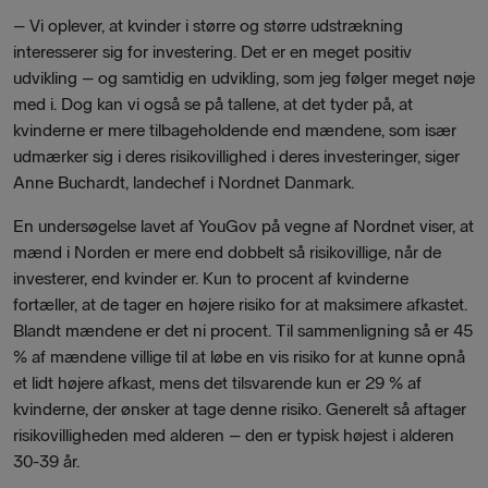
–
Vi oplever, at kvinder i større og større udstrækning
interesserer sig for investering. Det er en meget positiv
udvikling – og samtidig en udvikling, som jeg følger meget nøje
med i. Dog kan vi også se på tallene, at det tyder på, at
kvinderne er mere tilbageholdende end mændene, som især
udmærker sig i deres risikovillighed i deres investeringer, siger
Anne Buchardt, landechef i Nordnet Danmark.
En undersøgelse lavet af YouGov på vegne af Nordnet viser, at
mænd i Norden er mere end dobbelt så risikovillige, når de
investerer, end kvinder er. Kun to procent af kvinderne
fortæller, at de tager en højere risiko for at maksimere afkastet.
Blandt mændene er det ni procent. Til sammenligning så er 45
% af mændene villige til at løbe en vis risiko for at kunne opnå
et lidt højere afkast, mens det tilsvarende kun er 29 % af
kvinderne, der ønsker at tage denne risiko. Generelt så aftager
risikovilligheden med alderen – den er typisk højest i alderen
30-39 år.