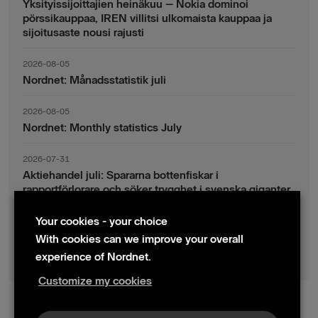
Yksityissijoittajien heinäkuu – Nokia dominoi
pörssikauppaa, IREN villitsi ulkomaista kauppaa ja
sijoitusaste nousi rajusti
2026-08-05
Nordnet: Månadsstatistik juli
2026-08-05
Nordnet: Monthly statistics July
2026-07-31
Aktiehandel juli: Spararna bottenfiskar i
rapportförlorare och söker trygghet i svenska giganter
Your cookies - your choice
2026-07-30
Fondsparande juli: Vinsthemtagningar i teknik – men
With cookies can we improve your overall
indexsparandet ligger fast
experience of Nordnet.
Customize my cookies
© 2024 Nordnet AB (publ)