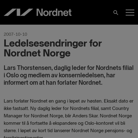
Skip
M
to
Search
content
M
2007-10-10
Ledelsesendringer for
Nordnet Norge
Lars Thorstensen, daglig leder for Nordnets filial
i Oslo og medlem av konsernledelsen, har
informert om at han forlater Nordnet.
Lars forlater Nordnet en gang i løpet av høsten. Eksakt dato er
ikke fastsatt. Ny daglig leder for Nordnets filial, samt Country
Manager for Nordnet Norge, blir Anders Skar. Nordnet Norge
kommer til å fortsette å ekspandere og Oslo-kontoret vil bli
større. I løpet av kort tid lanserer Nordnet Norge pensjons- og
forsikringstjenester.