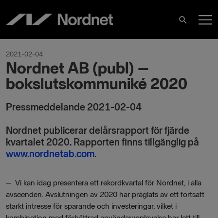
Skip
M
to
Search
content
M
2021-02-04
Nordnet AB (publ) –
bokslutskommuniké 2020
Pressmeddelande 2021-02-04
Nordnet publicerar delårsrapport för fjärde
kvartalet 2020. Rapporten finns tillgänglig på
www.nordnetab.com
.
– Vi kan idag presentera ett rekordkvartal för Nordnet, i alla
avseenden. Avslutningen av 2020 har präglats av ett fortsatt
starkt intresse för sparande och investeringar, vilket i
kombination med förbättrad användarupplevelse har lett till