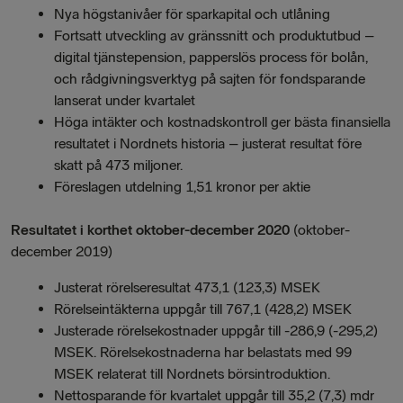
Nya högstanivåer för sparkapital och utlåning
Fortsatt utveckling av gränssnitt och produktutbud –
digital tjänstepension, papperslös process för bolån,
och rådgivningsverktyg på sajten för fondsparande
lanserat under kvartalet
Höga intäkter och kostnadskontroll ger bästa finansiella
resultatet i Nordnets historia – justerat resultat före
skatt på 473 miljoner.
Föreslagen utdelning 1,51 kronor per aktie
Resultatet i
korthet
oktober-december 2020
(oktober-
december 2019)
Justerat rörelseresultat 473,1 (123,3) MSEK
Rörelseintäkterna uppgår till 767,1 (428,2) MSEK
Justerade rörelsekostnader uppgår till -286,9 (-295,2)
MSEK. Rörelsekostnaderna har belastats med 99
MSEK relaterat till Nordnets börsintroduktion.
Nettosparande för kvartalet uppgår till 35,2 (7,3) mdr