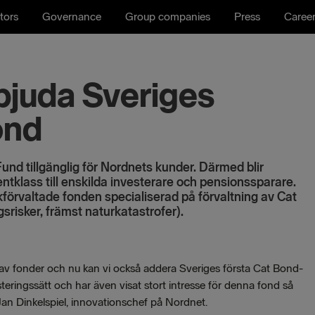
tors
Governance
Group companies
Press
Caree
bjuda Sveriges
ond
nd tillgänglig för Nordnets kunder. Därmed blir
tklass till enskilda investerare och pensionssparare.
förvaltade fonden specialiserad på förvaltning av Cat
srisker, främst naturkatastrofer).
 av fonder och nu kan vi också addera Sveriges första Cat Bond-
steringssätt och har även visat stort intresse för denna fond så
Jan Dinkelspiel, innovationschef på Nordnet.