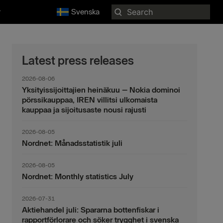
Search
r
Svenska
for:
Latest press releases
2026-08-06
Yksityissijoittajien heinäkuu – Nokia dominoi
pörssikauppaa, IREN villitsi ulkomaista
kauppaa ja sijoitusaste nousi rajusti
2026-08-05
Nordnet: Månadsstatistik juli
2026-08-05
Nordnet: Monthly statistics July
2026-07-31
Aktiehandel juli: Spararna bottenfiskar i
rapportförlorare och söker trygghet i svenska