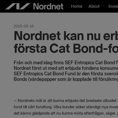
Skip
Home
About
Inves
to
content
2015-03-10
Nordnet kan nu er
första Cat Bond-f
Från och med idag finns SEF Entropics Cat Bond Fu
Nordnet först ut med att erbjuda fondens konsumen
SEF Entropics Cat Bond Fund är den första svensk
Bonds (värdepapper som är kopplade till försäkring
– Nordnets mål är att kunna erbjuda det bredaste utbudet
fond till vårt fondtorg. Våra kunder söker ständigt nya inve
det känns glädjande att nu kunna möta efterfrågan, säger 