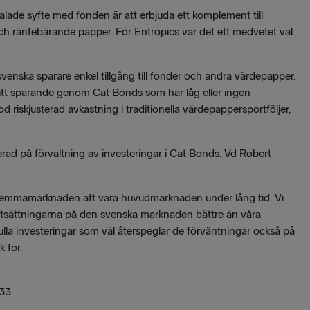
lade syfte med fonden är att erbjuda ett komplement till
 och räntebärande papper. För Entropics var det ett medvetet val
venska sparare enkel tillgång till fonder och andra värdepapper.
a sitt sparande genom Cat Bonds som har låg eller ingen
d riskjusterad avkastning i traditionella värdepappersportföljer,
erad på förvaltning av investeringar i Cat Bonds. Vd Robert
emmamarknaden att vara huvudmarknaden under lång tid. Vi
utsättningarna på den svenska marknaden bättre än våra
sfulla investeringar som väl återspeglar de förväntningar också på
 för.
 33