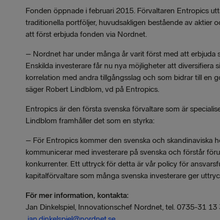
Fonden öppnade i februari 2015. Förvaltaren Entropics utta
traditionella portföljer, huvudsakligen bestående av aktier
att först erbjuda fonden via Nordnet.
–
Nordnet har under många år varit först med att erbjuda s
Enskilda investerare får nu nya möjligheter att diversifier
korrelation med andra tillgångsslag och som bidrar till en go
säger Robert Lindblom, vd på Entropics.
Entropics är den första svenska förvaltare som är specialis
Lindblom framhåller det som en styrka:
–
För Entropics kommer den svenska och skandinaviska h
kommunicerar med investerare på svenska och förstår för
konkurrenter. Ett uttryck för detta är vår policy för ansvar
kapitalförvaltare som många svenska investerare ger uttryck
För mer information, kontakta:
Jan Dinkelspiel, Innovationschef Nordnet, tel. 0735-31 13
jan.dinkelspiel@nordnet.se