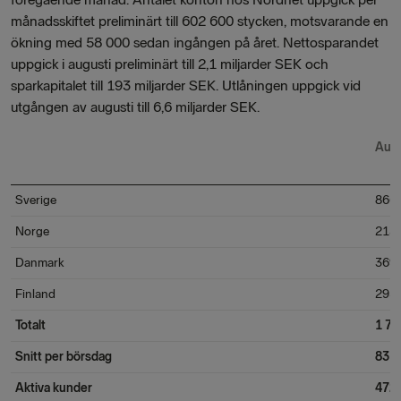
månadsskiftet preliminärt
till 602 600
stycken, motsvarande en
ökning med
58 000
sedan ingången på året. Nettosparandet
uppgick i
augusti
preliminärt till 2,1 miljarder SEK och
sparkapitalet till
193
miljarder SEK. Utlåningen uppgick vid
utgången av
augusti
till 6,
6
miljarder SEK.
Aug
Sverige
866
Norge
213
Danmark
369
Finland
295
Totalt
1 74
Snitt per börsdag
83 1
Aktiva kunder
472