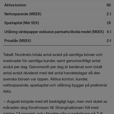
Aktiva konton
602
Nettosparande (MSEK)
2 10
Sparkapital (Mdr SEK)
193
Utlåning värdepapper exklusive pantsatta likvida medel (MSEK)
4 11
Privatlån (MSEK)
2 43
Tabell: Nordnets totala antal avslut på samtliga börser och
marknader för samtliga kunder, samt genomsnittligt antal
avslut per dag. Genomsnitt per dag är beräknat som totalt
antal avslut dividerat med det antal handelsdagar då den
svenska börsen var öppen. Aktiva konton, kunder,
nettosparande, sparkapital och utlåning bygger på preliminär
data
.
– Augusti började med ett bedrägligt lugn, men mot slutet av
månaden slog Kinafrossan till. Shanghaibörsen föll med
nästan 13 procent, och i Norden såg vi nedgångar på 7-8