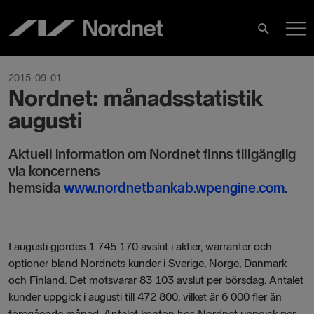
Skip
M
to
Search
content
M
2015-09-01
Nordnet: månadsstatistik
augusti
Aktuell information om Nordnet finns tillgänglig
via koncernens
hemsida
www.nordnetbankab.wpengine.com
.
I
augusti
gjordes
1 745 170
avslut i aktier, warranter och
optioner bland Nordnets kunder i Sverige, Norge, Danmark
och Finland. Det motsvarar
83 103
avslut per börsdag. Antalet
kunder uppgick i
augusti till 472 800
, vilket är
6 000
fler än
föregående månad. Antalet konton hos Nordnet uppgick per