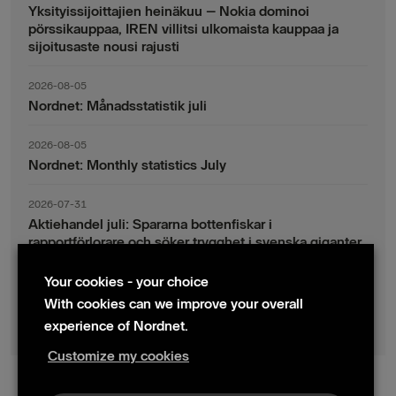
Yksityissijoittajien heinäkuu – Nokia dominoi
pörssikauppaa, IREN villitsi ulkomaista kauppaa ja
sijoitusaste nousi rajusti
2026-08-05
Nordnet: Månadsstatistik juli
2026-08-05
Nordnet: Monthly statistics July
2026-07-31
Aktiehandel juli: Spararna bottenfiskar i
rapportförlorare och söker trygghet i svenska giganter
Your cookies - your choice
2026-07-30
Fondsparande juli: Vinsthemtagningar i teknik – men
With cookies can we improve your overall
indexsparandet ligger fast
experience of Nordnet.
Customize my cookies