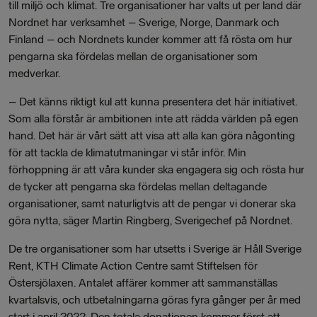
till miljö och klimat. Tre organisationer har valts ut per land där
Nordnet har verksamhet – Sverige, Norge, Danmark och
Finland – och Nordnets kunder kommer att få rösta om hur
pengarna ska fördelas mellan de organisationer som
medverkar.
– Det känns riktigt kul att kunna presentera det här initiativet.
Som alla förstår är ambitionen inte att rädda världen på egen
hand. Det här är vårt sätt att visa att alla kan göra någonting
för att tackla de klimatutmaningar vi står inför. Min
förhoppning är att våra kunder ska engagera sig och rösta hur
de tycker att pengarna ska fördelas mellan deltagande
organisationer, samt naturligtvis att de pengar vi donerar ska
göra nytta, säger Martin Ringberg, Sverigechef på Nordnet.
De tre organisationer som har utsetts i Sverige är Håll Sverige
Rent, KTH Climate Action Centre samt Stiftelsen för
Östersjölaxen. Antalet affärer kommer att sammanställas
kvartalsvis, och utbetalningarna göras fyra gånger per år med
start i april 2022. Den totala donationen kommer först att