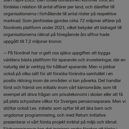
fördelas i relation till antal affärer per land, och därefter till
organisationerna i förhållande till antal röster på respektive
marknad. Som jämförelse gjordes cirka 72 miljoner affärer på
Nordnets plattform under 2021, vilket betyder att bidraget till
organisationerna räknat på föregående års siffror hade
uppgått till 7,2 miljoner kronor.
– På Nordnet har vi gett oss själva uppgiften att bygga
världens bästa plattform för sparande och investeringar, där en
naturlig del är verktyg för hållbart sparande. Men vi jobbar
också på olika sätt för att försöka förändra samhället i en
positiv riktning inom de områden vi kan påverka. Det handlar
först och främst om initiativ inom vårt kärnområde, som till
exempel att driva frågan om privatekonomi i skolan eller att få
på plats schysstare villkor för Sveriges pensionssparare. Men vi
stöttar också t.ex. initiativ som syftar till att lära barn och
ungdomar programmering, och med Return Initiative
presenterar vi vårt första projekt inriktat på miljö och klimat.
Förhoppningsvis kan det inspirera andra företag att tänka i