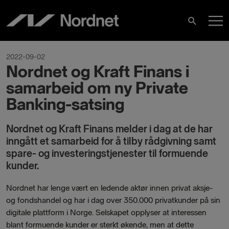
Skip
M
to
Search
content
M
2022-09-02
Nordnet og Kraft Finans i
samarbeid om ny Private
Banking-satsing
Nordnet og Kraft Finans melder i dag at de har
inngått et samarbeid for å tilby rådgivning samt
spare- og investeringstjenester til formuende
kunder.
Nordnet har lenge vært en ledende aktør innen privat aksje-
og fondshandel og har i dag over 350.000 privatkunder på sin
digitale plattform i Norge. Selskapet opplyser at interessen
blant formuende kunder er sterkt økende, men at dette