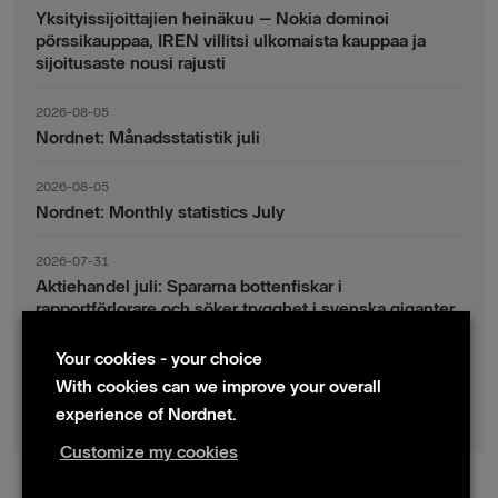
Yksityissijoittajien heinäkuu – Nokia dominoi
pörssikauppaa, IREN villitsi ulkomaista kauppaa ja
sijoitusaste nousi rajusti
2026-08-05
Nordnet: Månadsstatistik juli
2026-08-05
Nordnet: Monthly statistics July
2026-07-31
Aktiehandel juli: Spararna bottenfiskar i
rapportförlorare och söker trygghet i svenska giganter
Your cookies - your choice
2026-07-30
Fondsparande juli: Vinsthemtagningar i teknik – men
With cookies can we improve your overall
indexsparandet ligger fast
experience of Nordnet.
Customize my cookies