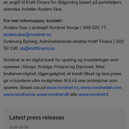
en avgift til Kraft Finans for rådgivning basert på porteføljens
størrelse, forteller Anders Skar.
For mer informasjon, kontakt:
Anders Skar, Landssjef Nordnet Norge | 959 222 77,
anders.skar@nordnet.no
Sveinung Byberg, Administrerende direktør Kraft Finans | 922
59 198,
sb@kraftfinans.no
Nordnet er en digital bank for sparing og investeringer som
opererer i Norge, Sverige, Finland og Danmark. Med
brukervennlighet, tilgjengelighet, et bredt tilbud og lave priser,
gir vi kundene våre muligheten til å nå sine ambisjoner som
sparere.
Besøk oss på
www.nordnet.no
,
www.nordnetab.com
,
www.nordnet.se
,
www.nordnet.dk
eller
www.nordnet.fi
.
Latest press releases
2026-08-06