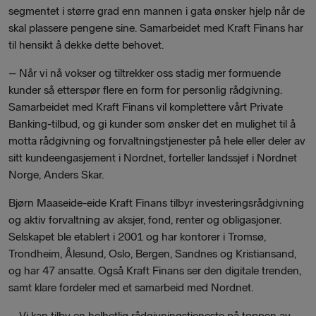
segmentet i større grad enn mannen i gata ønsker hjelp når de
skal plassere pengene sine. Samarbeidet med Kraft Finans har
til hensikt å dekke dette behovet.
– Når vi nå vokser og tiltrekker oss stadig mer formuende
kunder så etterspør flere en form for personlig rådgivning.
Samarbeidet med Kraft Finans vil komplettere vårt Private
Banking-tilbud, og gi kunder som ønsker det en mulighet til å
motta rådgivning og forvaltningstjenester på hele eller deler av
sitt kundeengasjement i Nordnet, forteller landssjef i Nordnet
Norge, Anders Skar.
Bjørn Maaseide-eide Kraft Finans tilbyr investeringsrådgivning
og aktiv forvaltning av aksjer, fond, renter og obligasjoner.
Selskapet ble etablert i 2001 og har kontorer i Tromsø,
Trondheim, Ålesund, Oslo, Bergen, Sandnes og Kristiansand,
og har 47 ansatte. Også Kraft Finans ser den digitale trenden,
samt klare fordeler med et samarbeid med Nordnet.
– Vi kan tilby en helhetlig rådgivningstjeneste på toppen av