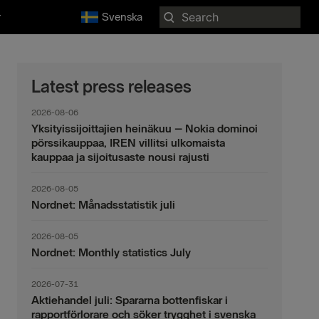
Search
r
Svenska
for:
Latest press releases
2026-08-06
Yksityissijoittajien heinäkuu – Nokia dominoi
pörssikauppaa, IREN villitsi ulkomaista
kauppaa ja sijoitusaste nousi rajusti
2026-08-05
Nordnet: Månadsstatistik juli
2026-08-05
Nordnet: Monthly statistics July
2026-07-31
Aktiehandel juli: Spararna bottenfiskar i
rapportförlorare och söker trygghet i svenska