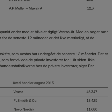
A.P. Møller – Mærsk A
12,3
nspunkt ender med at blive et rigtigt Vestas-år. Med en noget nær
n for de seneste 12 måneder, er det ikke mærkeligt, at de
sskifte, som Vestas har undergået de seneste 12 måneder. Det er
om fortvivlede de private investorer for 1 år siden. Ikke
andelsstatistikkerne hos de private investorer, siger Per
Antal handler august 2013
Vestas
46.347
FLSmidth & Co.
13.425
Novo
Nordisk
11.680