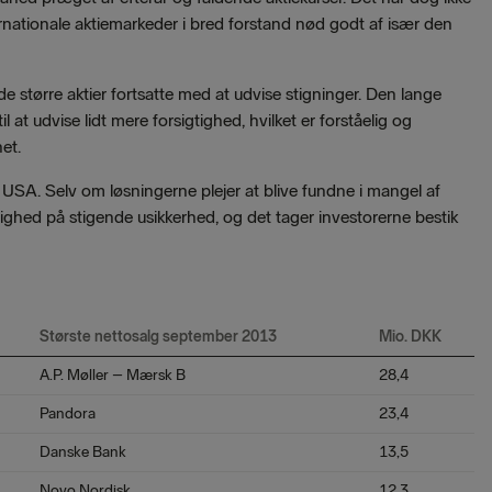
ernationale aktiemarkeder i bred forstand nød godt af især den
de større aktier fortsatte med at udvise stigninger. Den lange
 at udvise lidt mere forsigtighed, hvilket er forståelig og
et.
 i USA. Selv om løsningerne plejer at blive fundne i mangel af
enighed på stigende usikkerhed, og det tager investorerne bestik
Største nettosalg september 2013
Mio. DK
K
A.P. Møller – Mærsk B
28,4
Pandora
23,4
Danske Bank
13,5
Novo Nordisk
12,3