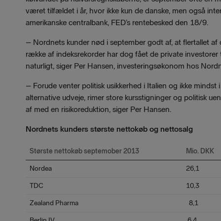
været tilfældet i år, hvor ikke kun de danske, men også int
amerikanske centralbank, FED’s rentebesked den 18/9.
–
Nordnets kunder nød i september godt af, at flertallet af 
række af indeksrekorder har dog fået de private investorer til
naturligt, siger Per Hansen, investeringsøkonom hos Nordn
– Forude venter politisk usikkerhed i Italien og ikke mindst
alternative udveje, rimer store kursstigninger og politisk u
af med en risikoreduktion, siger Per Hansen.
Nordnets kunders største nettokøb og nettosalg
Største nettokøb septemober 2013
Mio. DKK
Nordea
26,1
TDC
10,3
Zealand Pharma
8,1
Berlin IV
6,4