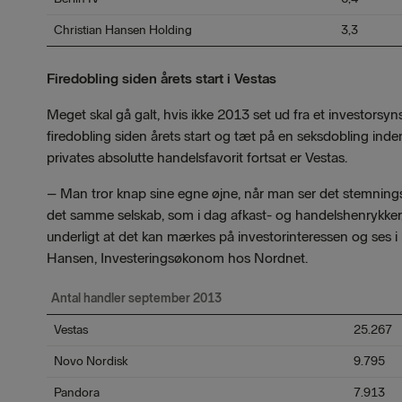
Christian Hansen Holding
3,3
Firedobling siden årets start i Vestas
Meget skal gå galt, hvis ikke 2013 set ud fra et investorsy
firedobling siden årets start og tæt på en seksdobling inde
privates absolutte handelsfavorit fortsat er Vestas.
–
Man tror knap sine egne øjne, når man ser det stemning
det samme selskab, som i dag afkast- og handelshenrykker, s
underligt at det kan mærkes på investorinteressen og ses i h
Hansen, Investeringsøkonom hos Nordnet.
Antal handler september 2013
Vestas
25.267
Novo Nordisk
9.795
Pandora
7.913