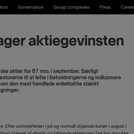
tors
Governance
Group companies
Press
Caree
ager aktiegevinsten
ke aktier for 87 mio. i september. Særligt
storerne til at lette i beholdningerne og indkassere
 som den mest handlede enkeltaktie stærkt
igninger.
 Efter sommerferien i juli og normalt stigende kurser i august i
ned præget af efterår og faldende aktiekurser. Det har dog ikke