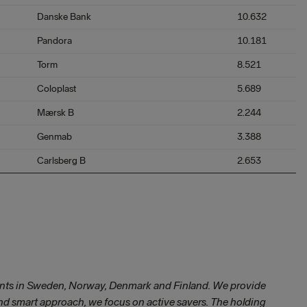
Danske Bank
10.632
Pandora
10.181
Torm
8.521
Coloplast
5.689
Mærsk B
2.244
Genmab
3.388
Carlsberg B
2.653
unts in Sweden, Norway, Denmark and Finland. We provide
and smart approach, we focus on active savers. The holding