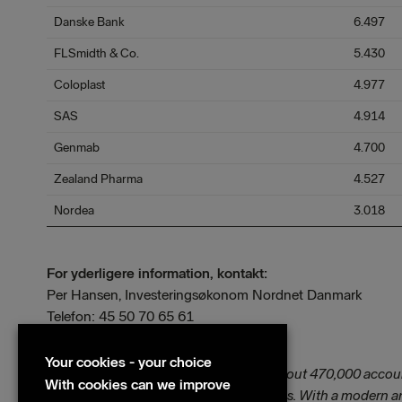
Danske Bank
6.497
FLSmidth & Co.
5.430
Coloplast
4.977
SAS
4.914
Genmab
4.700
Zealand Pharma
4.527
Nordea
3.018
For yderligere information, kontakt:
Per Hansen, Investeringsøkonom Nordnet Danmark
Telefon: 45 50 70 65 61
E-mail:
per.hansen@nordnet.dk
Your cookies - your choice
Nordnet is a Nordic online bank with about 470,000 acco
With cookies can we improve
services that simplifies savings and loans. With a modern 