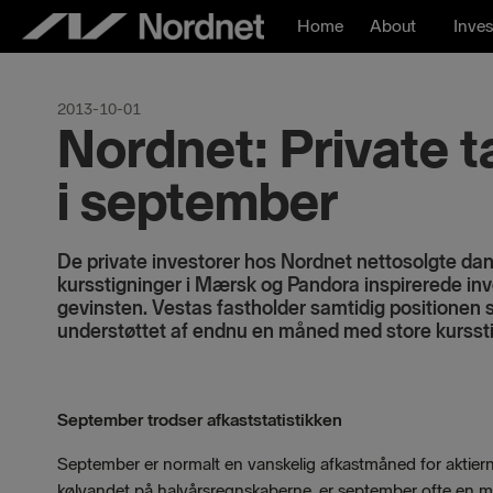
Skip
Home
About
Inves
to
content
2013-10-01
Nordnet: Private t
i september
De private investorer hos Nordnet nettosolgte dans
kursstigninger i Mærsk og Pandora inspirerede inve
gevinsten.
Vestas fastholder samtidig positionen
understøttet af endnu en måned med store kursst
September trodser afkaststatistikken
September er normalt en vanskelig afkastmåned for aktierne.
kølvandet på halvårsregnskaberne, er september ofte en må