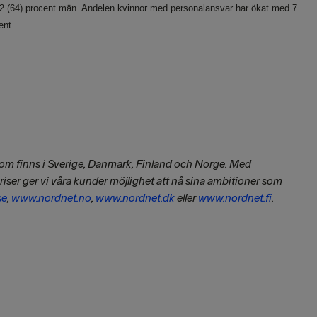
62 (64) procent män. Andelen kvinnor med personalansvar har ökat med 7
ent
som finns i Sverige, Danmark, Finland och Norge. Med
priser ger vi våra kunder möjlighet att nå sina ambitioner som
se
,
www.nordnet.no
,
www.nordnet.dk
eller
www.nordnet.fi
.