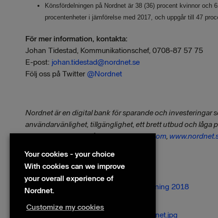
Könsfördelningen på Nordnet är 38 (36) procent kvinnor och 
procentenheter i jämförelse med 2017, och uppgår till 47 proc
För mer information, kontakta:
Johan Tidestad, Kommunikationschef, 0708-87 57 75
E-post:
johan.tidestad@nordnet.se
Följ oss på Twitter
@Nordnet
Nordnet är en digital bank för sparande och investeringar 
användarvänlighet, tillgänglighet, ett brett utbud och låga 
sparare.
Besök oss på
www.nordnetab.com
,
www.nordnet.
Your cookies - your choice
With cookies can we improve
Files
your overall experience of
Nordnets års- och hållbarhetsredovisning 2018
Nordnet.
Images
Customize my cookies
Anders Danielsson, acting CEO Nordnet.jpg