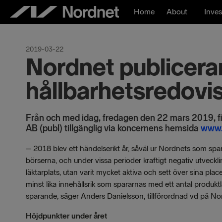
Skip
Home
About
Inves
to
content
2019-03-22
Nordnet publicerar
hållbarhetsredovi
Från och med idag, fredagen den 22 mars 2019, fi
AB (publ) tillgänglig via koncernens hemsida
www.
– 2018 blev ett händelserikt år, såväl ur Nordnets som spa
börserna, och under vissa perioder kraftigt negativ utveckli
läktarplats, utan varit mycket aktiva och sett över sina pl
minst lika innehållsrik som spararnas med ett antal produktl
sparande, säger Anders Danielsson, tillförordnad vd på No
Höjdpunkter under året