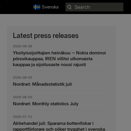
Search
r
Svenska
for:
Latest press releases
2026-08-06
Yksityissijoittajien heinäkuu – Nokia dominoi
pörssikauppaa, IREN villitsi ulkomaista
kauppaa ja sijoitusaste nousi rajusti
2026-08-05
Nordnet: Månadsstatistik juli
2026-08-05
Nordnet: Monthly statistics July
2026-07-31
Aktiehandel juli: Spararna bottenfiskar i
rapportförlorare och söker trygghet i svenska