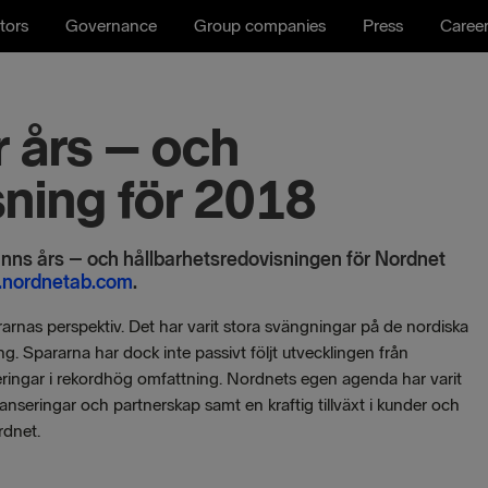
tors
Governance
Group companies
Press
Caree
 års – och
sning för 2018
nns års – och hållbarhetsredovisningen för Nordnet
nordnetab.com
.
rarnas perspektiv. Det har varit stora svängningar på de nordiska
ng. Spararna har dock inte passivt följt utvecklingen från
aceringar i rekordhög omfattning. Nordnets egen agenda har varit
anseringar och partnerskap samt en kraftig tillväxt i kunder och
rdnet.