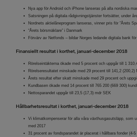
N
ya app för Android och iPhone
lanseras
på alla nordiska ma
Satsningen på digitala rådgivningstjänster fortsätter, under år
Nordnets aktielåneprogram
lanseras,
vinner pris för ”Årets Sp
“Årets börsmäklare
”
i Danmark
Förvärv av Netfonds – bildar Norges ledande digitala bank fö
Finansiellt resultat i korthet, januari-december 2018
Rörelseintäkterna ökade
med 5 procent och uppgår till 1 310
Rörelseresultatet minskade med
29 procent till 141,2 (200,
Årets resultat efter skatt minskade med 29 procent och uppgi
Kundbasen ökade med 14 procent till 765 200 (669 300) kund
Nettosparandet uppgår till 23,5 (17,3) mdr SEK
Hållbarhetsresultat i korthet, januari-december 2018
Vi klimatkompenserar för alla våra växthusgasutsläpp, som u
med 2017
31 procent av fondsparandet är placerat i hållbara fonder (4-5