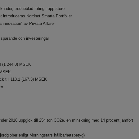
rknader
, tredubblad
rating i app store
et
introduceras
Nordnet Smarta Portföljer
arinnovation” av Privata Affärer
r sparande och investeringar
,4 (1 244,0) MSEK
2) MSEK
ck till 118,1 (167,3) MSEK
er
nder 2018 uppgick till 254 ton CO2e, en minskning med 14 procent jämfört
 jordglober enligt Morningstars hållbarhetsbetyg)