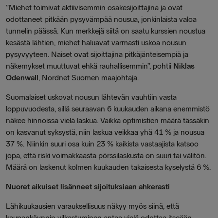
”Miehet toimivat aktiivisemmin osakesijoittajina ja ovat
odottaneet pitkään pysyvämpää nousua, jonkinlaista valoa
tunnelin päässä. Kun merkkejä siitä on saatu kurssien noustua
kesästä lähtien, miehet haluavat varmasti uskoa nousun
pysyvyyteen. Naiset ovat sijoittajina pitkäjänteisempiä ja
näkemykset muuttuvat ehkä rauhallisemmin”, pohtii
Niklas
Odenwall
, Nordnet Suomen maajohtaja.
Suomalaiset uskovat nousun lähtevän vauhtiin vasta
loppuvuodesta, sillä seuraavan 6 kuukauden aikana enemmistö
näkee hinnoissa vielä laskua. Vaikka optimistien määrä tässäkin
on kasvanut syksystä, niin laskua veikkaa yhä 41 % ja nousua
37 %. Niinkin suuri osa kuin 23 % kaikista vastaajista katsoo
jopa, että riski voimakkaasta pörssilaskusta on suuri tai välitön.
Määrä on laskenut kolmen kuukauden takaisesta kyselystä 6 %.
Nuoret aikuiset lisänneet sijoituksiaan ahkerasti
Lähikuukausien varauksellisuus näkyy myös siinä, että
kaupankäynnin vilkastuminen antaa vielä odottaa itseään.