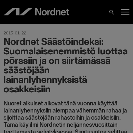
Skip
M
to
Search
content
M
2013-01-22
Nordnet Säästöindeksi:
Suomalaisenemmistö luottaa
pörssiin ja on siirtämässä
säästöjään
lainanlyhennyksistä
osakkeisiin
Nuoret aikuiset aikovat tänä vuonna käyttää
lainanlyhennyksiin aiempaa vähemmän rahaa ja
sijoittaa säästöjään rahastoihin ja osakkeisiin.
Tämä käy ilmi Nordnetin neljännesvuosittain
teettämästä selvityksessä. Sijoitusintoa selittää