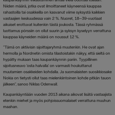
Niiden määrä, jotka ovat ilmoittaneet käyneensä kauppaa
rahastoilla tai osakkeilla on kasvanut viime syksystä kaikkien
vastaajien keskuudessa vain 2 %. Nuoret, 18–39-vuotiaat
aikuiset erottuvat kuitenkin tästä joukosta. Tässä ryhmässä
luottamus pörssiin on ollut suurin ja syksyn kyselyyn verrattuna
kauppaa käyneiden määrä on noussut 12 %.
”Tämä on aktiivisin sijoittajaryhmä muutenkin. He ovat ajan
hermolla ja Nordnetin omista tilastoistakin näkyy, että sieltä on
hypätty mukaan taas kaupankäynnin pariin. Tyypillinen
sijoitusneuvo ’osta halvalla’ on varmasti houkuttanut
muutamien osakkeiden kohdalla. Ja suomalaisten suosikkiosake
Nokia on tietysti ollut taas mielenkiintoinen kohde pitkän tauon
jälkeen”,
sanoo
Niklas Odenwall.
Kaupankäyntiään vuoden 2013 aikana aikovat lisätä vastaajista
etenkin miehet ja myös pohjoissuomalaiset verrattuna muuhun
maahan.