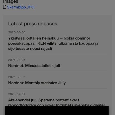
Images
Skärmklipp.JPG
Latest press releases
2026-08-06
Yksityissijoittajien heinäkuu – Nokia dominoi
pörssikauppaa, IREN villitsi ulkomaista kauppaa ja
sijoitusaste nousi rajusti
2026-08-05
Nordnet: Månadsstatistik juli
2026-08-05
Nordnet: Monthly statistics July
2026-07-31
Aktiehandel juli: Spararna bottenfiskar i
rapportförlorare och söker trygghet i svenska giganter