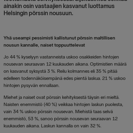
ainakin osin vastaajien kasvanut luottamus
Helsingin pörssin nousuun.
Yhä useampi pessimisti kallistunut pörssin maltillisen
nousun kannalle, naiset toppuuttelevat
Jo 44 % kyselyyn vastanneista uskoo osakkeiden hintojen
nousevan seuraavan 12 kuukauden aikana. Optimistien määrä
on kasvanut syksystä 3 %. Reilu kolmannes eli 35 % pitää
edelleen todennäköisempänä edes pientä laskua. 21 % uskoo
hintojen pysyvän ennallaan.
Miehet ja naiset ovat pörssin kehityksestä täysin eri mieltä.
Naisten enemmistö (40 %) veikkaa hintojen laskun puolesta,
vain 34 % uskoo pörssin nousevan. Miehistä taas selvä
enemmistö, 53 %, sanoo pörssin nousevan seuraavan 12
kuukauden aikana. Laskun kannalla on vain 32 %.