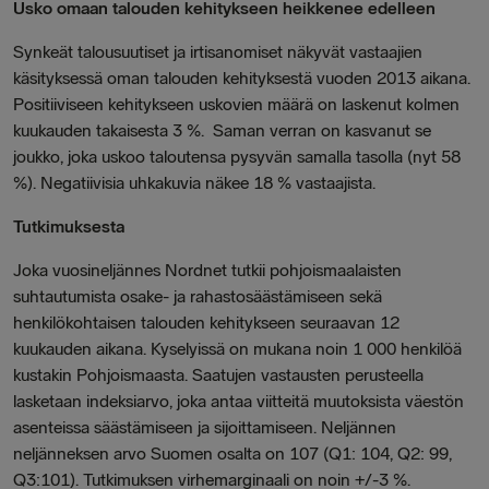
Usko omaan talouden kehitykseen heikkenee edelleen
Synkeät talousuutiset ja irtisanomiset näkyvät vastaajien
käsityksessä oman talouden kehityksestä vuoden 2013 aikana.
Positiiviseen kehitykseen uskovien määrä on laskenut kolmen
kuukauden takaisesta 3 %. Saman verran on kasvanut se
joukko, joka uskoo taloutensa pysyvän samalla tasolla (nyt 58
%). Negatiivisia uhkakuvia näkee 18 % vastaajista.
Tutkimuksesta
Joka vuosineljännes Nordnet tutkii pohjoismaalaisten
suhtautumista osake- ja rahastosäästämiseen sekä
henkilökohtaisen talouden kehitykseen seuraavan 12
kuukauden aikana. Kyselyissä on mukana noin 1 000 henkilöä
kustakin Pohjoismaasta. Saatujen vastausten perusteella
lasketaan indeksiarvo, joka antaa viitteitä muutoksista väestön
asenteissa säästämiseen ja sijoittamiseen. Neljännen
neljänneksen arvo Suomen osalta on 107 (Q1: 104, Q2: 99,
Q3:101). Tutkimuksen virhemarginaali on noin +/-3 %.