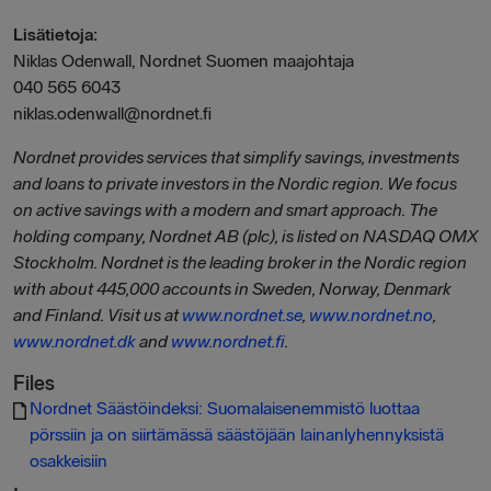
Lisätietoja:
Niklas Odenwall, Nordnet Suomen maajohtaja
040 565 6043
niklas.odenwall@nordnet.fi
Nordnet provides services that simplify savings, investments
and loans to private investors in the Nordic region. We focus
on active savings with a modern and smart approach. The
holding company, Nordnet AB (plc), is listed on NASDAQ OMX
Stockholm. Nordnet is the leading broker in the Nordic region
with about 445,000 accounts in Sweden, Norway, Denmark
and Finland. Visit us at
www.nordnet.se
,
www.nordnet.no
,
www.nordnet.dk
and
www.nordnet.fi
.
Files
Nordnet Säästöindeksi: Suomalaisenemmistö luottaa
pörssiin ja on siirtämässä säästöjään lainanlyhennyksistä
osakkeisiin