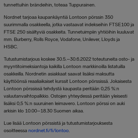
tunnettuihin brändeihin, toteaa Tuppurainen.
Nordnet tarjoaa kaupankäyntiä Lontoon pörssin 350
suurimmalla osakkeella, jotka vastaavat indekseihin FTSE100 ja
FTSE 250 sisältyviä osakkeita. Tunnetuimpiin yhtiöihin kuuluvat
mm. Burberry, Rolls Royce, Vodafone, Unilever, Lloyds ja
HSBC.
Tutustumistarjous koskee 30.5.–30.6.2022 toteutuneita osto- ja
myyntitoimeksiantoja kaikilla Lontoon markkinoilla listatuilla
osakkeilla. Nordnetin asiakkaat saavat lisäksi maksutta
käyttöönsä reaaliaikaiset kurssit Lontoon pörssissä. Jokaisesta
Lontoon pörssissä tehdystä kaupasta peritään 0,25 %:n
valuutanvaihtopalkkio. Ostojen yhteydessä peritään yleisesti
lisäksi 0,5 %:n suuruinen leimavero. Lontoon pörssi on auki
arkisin klo 10.00–18.30 Suomen aikaa.
Lue lisää Lontoon pörssistä ja tutustumistarjouksesta
osoitteessa
nordnet.fi/fi/lontoo
.