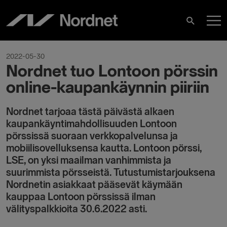
Skip
M
to
Search
content
M
2022-05-30
Nordnet tuo Lontoon pörssin
online-kaupankäynnin piiriin
Nordnet tarjoaa tästä päivästä alkaen
kaupankäyntimahdollisuuden Lontoon
pörssissä suoraan verkkopalvelunsa ja
mobiilisovelluksensa kautta. Lontoon pörssi,
LSE, on yksi maailman vanhimmista ja
suurimmista pörsseistä. Tutustumistarjouksena
Nordnetin asiakkaat pääsevät käymään
kauppaa Lontoon pörssissä ilman
välityspalkkioita 30.6.2022 asti.