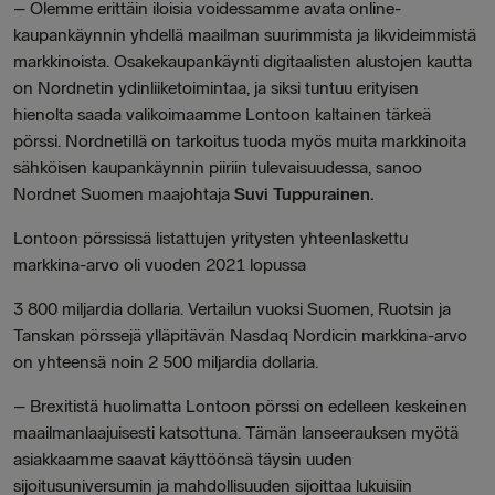
– Olemme erittäin iloisia voidessamme avata online-
kaupankäynnin yhdellä maailman suurimmista ja likvideimmistä
markkinoista. Osakekaupankäynti digitaalisten alustojen kautta
on Nordnetin ydinliiketoimintaa, ja siksi tuntuu erityisen
hienolta saada valikoimaamme Lontoon kaltainen tärkeä
pörssi. Nordnetillä on tarkoitus tuoda myös muita markkinoita
sähköisen kaupankäynnin piiriin tulevaisuudessa, sanoo
Nordnet Suomen maajohtaja
Suvi Tuppurainen.
Lontoon pörssissä listattujen yritysten yhteenlaskettu
markkina-arvo oli vuoden 2021 lopussa
3 800 miljardia dollaria. Vertailun vuoksi Suomen, Ruotsin ja
Tanskan pörssejä ylläpitävän Nasdaq Nordicin markkina-arvo
on yhteensä noin 2 500 miljardia dollaria.
– Brexitistä huolimatta Lontoon pörssi on edelleen keskeinen
maailmanlaajuisesti katsottuna. Tämän lanseerauksen myötä
asiakkaamme saavat käyttöönsä täysin uuden
sijoitusuniversumin ja mahdollisuuden sijoittaa lukuisiin