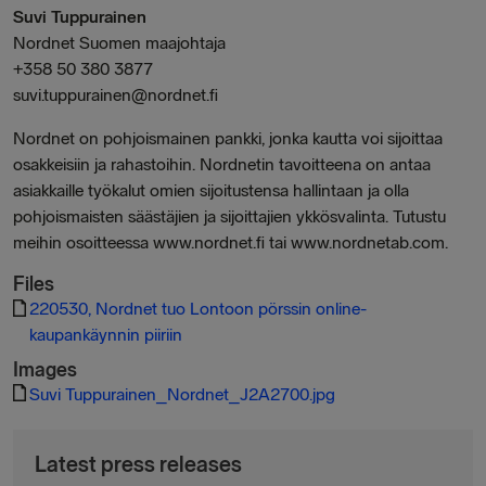
Suvi Tuppurainen
Nordnet Suomen maajohtaja
+358 50 380 3877
suvi.tuppurainen@nordnet.fi
Nordnet on pohjoismainen pankki, jonka kautta voi sijoittaa
osakkeisiin ja rahastoihin. Nordnetin tavoitteena on antaa
asiakkaille työkalut omien sijoitustensa hallintaan ja olla
pohjoismaisten säästäjien ja sijoittajien ykkösvalinta. Tutustu
meihin osoitteessa www.nordnet.fi tai www.nordnetab.com.
Files
220530, Nordnet tuo Lontoon pörssin online-
kaupankäynnin piiriin
Images
Suvi Tuppurainen_Nordnet_J2A2700.jpg
Latest press releases