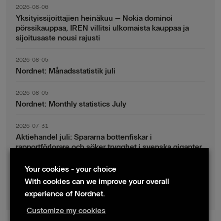
2026-08-06
Yksityissijoittajien heinäkuu – Nokia dominoi
pörssikauppaa, IREN villitsi ulkomaista kauppaa ja
sijoitusaste nousi rajusti
2026-08-05
Nordnet: Månadsstatistik juli
2026-08-05
Nordnet: Monthly statistics July
2026-07-31
Aktiehandel juli: Spararna bottenfiskar i
rapportförlorare och söker trygghet i svenska giganter
Your cookies - your choice
2026-07-30
Fondsparande juli: Vinsthemtagningar i teknik – men
With cookies can we improve your overall
indexsparandet ligger fast
experience of Nordnet.
Customize my cookies