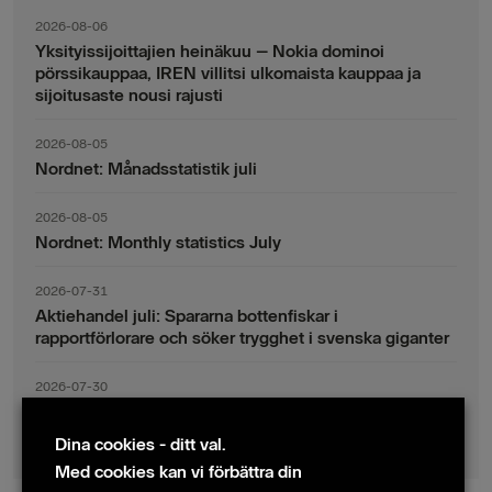
2026-08-06
Yksityissijoittajien heinäkuu – Nokia dominoi
pörssikauppaa, IREN villitsi ulkomaista kauppaa ja
sijoitusaste nousi rajusti
2026-08-05
Nordnet: Månadsstatistik juli
2026-08-05
Nordnet: Monthly statistics July
2026-07-31
Aktiehandel juli: Spararna bottenfiskar i
rapportförlorare och söker trygghet i svenska giganter
2026-07-30
Fondsparande juli: Vinsthemtagningar i teknik – men
indexsparandet ligger fast
Dina cookies - ditt val.
Med cookies kan vi förbättra din