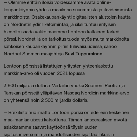
– Olemme erittäin iloisia voidessamme avata online-
kaupankäynnin yhdellä maailman suurimmista ja likvideimmistä
markkinoista. Osakekaupankäynti digitaalisten alustojen kautta
on Nordnetin ydinliiketoimintaa, ja siksi tuntuu erityisen
hienolta saada valikoimaamme Lontoon kaltainen tärkeä
pörssi. Nordnetillä on tarkoitus tuoda myös muita markkinoita
sähköisen kaupankäynnin piiriin tulevaisuudessa, sanoo
Nordnet Suomen maajohtaja
Suvi Tuppurainen.
Lontoon pörssissä listattujen yritysten yhteenlaskettu
markkina-arvo oli vuoden 2021 lopussa
3 800 miljardia dollaria. Vertailun vuoksi Suomen, Ruotsin ja
Tanskan pörssejä ylläpitävän Nasdaq Nordicin markkina-arvo
on yhteensä noin 2 500 miljardia dollaria.
– Brexitistä huolimatta Lontoon pörssi on edelleen keskeinen
maailmanlaajuisesti katsottuna. Tämän lanseerauksen myötä
asiakkaamme saavat käyttöönsä täysin uuden
sijoitusuniversumin ja mahdollisuuden sijoittaa lukuisiin