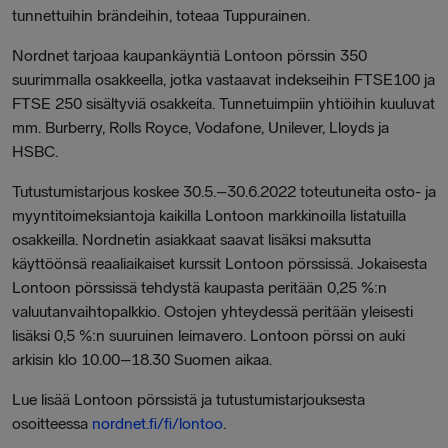
tunnettuihin brändeihin, toteaa Tuppurainen.
Nordnet tarjoaa kaupankäyntiä Lontoon pörssin 350
suurimmalla osakkeella, jotka vastaavat indekseihin FTSE100 ja
FTSE 250 sisältyviä osakkeita. Tunnetuimpiin yhtiöihin kuuluvat
mm. Burberry, Rolls Royce, Vodafone, Unilever, Lloyds ja
HSBC.
Tutustumistarjous koskee 30.5.–30.6.2022 toteutuneita osto- ja
myyntitoimeksiantoja kaikilla Lontoon markkinoilla listatuilla
osakkeilla. Nordnetin asiakkaat saavat lisäksi maksutta
käyttöönsä reaaliaikaiset kurssit Lontoon pörssissä. Jokaisesta
Lontoon pörssissä tehdystä kaupasta peritään 0,25 %:n
valuutanvaihtopalkkio. Ostojen yhteydessä peritään yleisesti
lisäksi 0,5 %:n suuruinen leimavero. Lontoon pörssi on auki
arkisin klo 10.00–18.30 Suomen aikaa.
Lue lisää Lontoon pörssistä ja tutustumistarjouksesta
osoitteessa
nordnet.fi/fi/lontoo
.