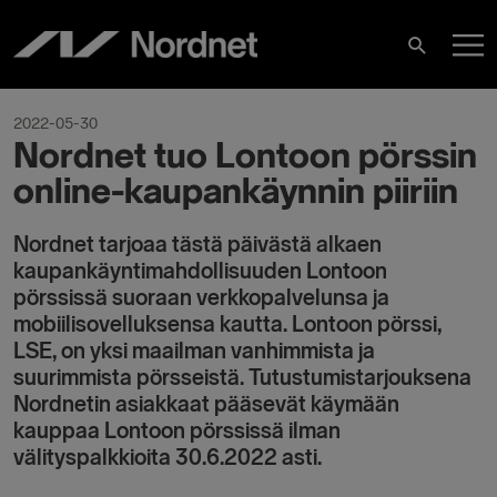
Hoppa
H
till
Sök
innehåll
2022-05-30
Nordnet tuo Lontoon pörssin
online-kaupankäynnin piiriin
Nordnet tarjoaa tästä päivästä alkaen
kaupankäyntimahdollisuuden Lontoon
pörssissä suoraan verkkopalvelunsa ja
mobiilisovelluksensa kautta. Lontoon pörssi,
LSE, on yksi maailman vanhimmista ja
suurimmista pörsseistä. Tutustumistarjouksena
Nordnetin asiakkaat pääsevät käymään
kauppaa Lontoon pörssissä ilman
välityspalkkioita 30.6.2022 asti.