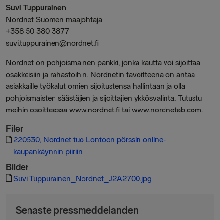
Suvi Tuppurainen
Nordnet Suomen maajohtaja
+358 50 380 3877
suvi.tuppurainen@nordnet.fi
Nordnet on pohjoismainen pankki, jonka kautta voi sijoittaa
osakkeisiin ja rahastoihin. Nordnetin tavoitteena on antaa
asiakkaille työkalut omien sijoitustensa hallintaan ja olla
pohjoismaisten säästäjien ja sijoittajien ykkösvalinta. Tutustu
meihin osoitteessa www.nordnet.fi tai www.nordnetab.com.
Filer
220530, Nordnet tuo Lontoon pörssin online-
kaupankäynnin piiriin
Bilder
Suvi Tuppurainen_Nordnet_J2A2700.jpg
Senaste pressmeddelanden