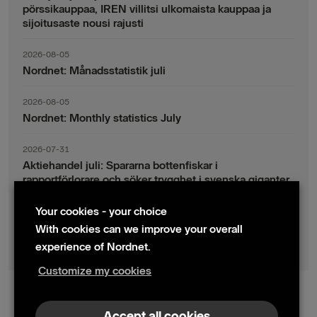
pörssikauppaa, IREN villitsi ulkomaista kauppaa ja
sijoitusaste nousi rajusti
2026-08-05
Nordnet: Månadsstatistik juli
2026-08-05
Nordnet: Monthly statistics July
2026-07-31
Aktiehandel juli: Spararna bottenfiskar i
rapportförlorare och söker trygghet i svenska giganter
Your cookies - your choice
2026-07-30
Fondsparande juli: Vinsthemtagningar i teknik – men
With cookies can we improve your overall
indexsparandet ligger fast
experience of Nordnet.
Customize my cookies
© 2024 Nordnet AB (publ)
Accept all cookies