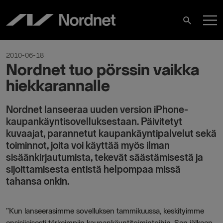
Skip
M
to
Search
content
M
2010-06-18
Nordnet tuo pörssin vaikka
hiekkarannalle
Nordnet lanseeraa uuden version iPhone-
kaupankäyntisovelluksestaan. Päivitetyt
kuvaajat, parannetut kaupankäyntipalvelut sekä
toiminnot, joita voi käyttää myös ilman
sisäänkirjautumista, tekevät säästämisestä ja
sijoittamisesta entistä helpompaa missä
tahansa onkin.
”Kun lanseerasimme sovelluksen tammikuussa, keskityimme
ensisijaisesti tärkeimpiin kaupankäyntitoimintoihin. Sen jälkeen