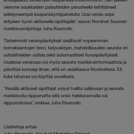
olemme asiakkaiden palautteiden perusteella kehittäneet
edistyneempiä kaupankäyntipalveluita. Uusi versio sopii
erityisen hyvin aktiiviselle sijoittajalle”, sanoo Nordnet Suomen
markkinointijohtaja Juha Raumolin.
Tärkeimmät versiopäivitykset sisältävät nopeamman
toimeksiantojen teon, tarjouskirjan, mahdollisuuden seurata eri
uutislähteiden uutisia sekä automaattiset kurssipäivitykset.
Uudessa versiossa voi myös seurata markkinainformaatiota ja
päivittää kursseja ilman, että on asiakkaana Nordnetissä. Eli
kuka tahansa voi käyttää sovellusta.
”Kesällä aktiiviset sijoittajat voivat hallita salkkuaan ja seurata
markkinoita riippumatta siitä onko hiekkarannalla vai
riippumatossa”, vinkkaa Juha Raumolin.
Lisätietoja antaa:
Juha Raumolin, Head of Marketing Finland