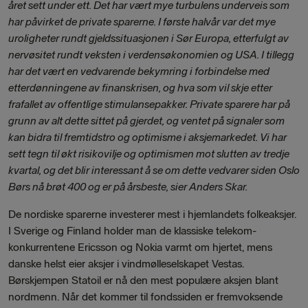
året sett under ett. Det har vært mye turbulens underveis som
har påvirket de private sparerne. I første halvår var det mye
uroligheter rundt gjeldssituasjonen i Sør Europa, etterfulgt av
nervøsitet rundt veksten i verdensøkonomien og USA. I tillegg
har det vært en vedvarende bekymring i forbindelse med
etterdønningene av finanskrisen, og hva som vil skje etter
frafallet av offentlige stimulansepakker. Private sparere har på
grunn av alt dette sittet på gjerdet, og ventet på signaler som
kan bidra til fremtidstro og optimisme i aksjemarkedet. Vi har
sett tegn til økt risikovilje og optimismen mot slutten av tredje
kvartal, og det blir interessant å se om dette vedvarer siden Oslo
Børs nå brøt 400 og er på årsbeste, sier Anders Skar.
De nordiske sparerne investerer mest i hjemlandets folkeaksjer.
I Sverige og Finland holder man de klassiske telekom-
konkurrentene Ericsson og Nokia varmt om hjertet, mens
danske helst eier aksjer i vindmølleselskapet Vestas.
Børskjempen Statoil er nå den mest populære aksjen blant
nordmenn. Når det kommer til fondssiden er fremvoksende