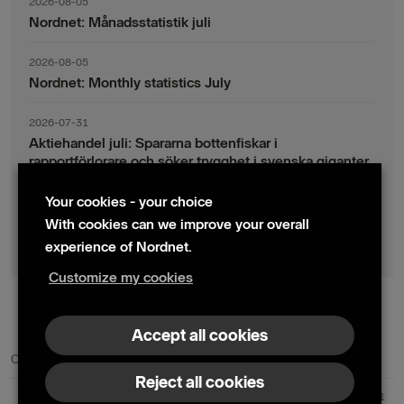
2026-08-05
Nordnet: Månadsstatistik juli
2026-08-05
Nordnet: Monthly statistics July
2026-07-31
Aktiehandel juli: Spararna bottenfiskar i
rapportförlorare och söker trygghet i svenska giganter
Your cookies - your choice
2026-07-30
Fondsparande juli: Vinsthemtagningar i teknik – men
With cookies can we improve your overall
indexsparandet ligger fast
experience of Nordnet.
Customize my cookies
© 2024 Nordnet AB (publ)
Accept all cookies
Contact us
Press contacts
Reject all cookies
Nordnet AB (publ) | Box 300 99 | 104 25 Stockholm | Reg. no. 559073-6681