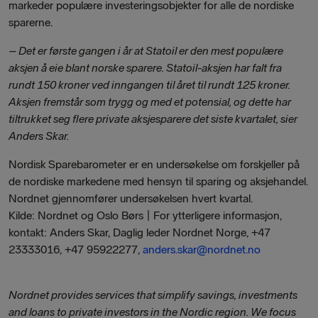
markeder populære investeringsobjekter for alle de nordiske
sparerne.
– Det er første gangen i år at Statoil er den mest populære
aksjen å eie blant norske sparere. Statoil-aksjen har falt fra
rundt 150 kroner ved inngangen til året til rundt 125 kroner.
Aksjen fremstår som trygg og med et potensial, og dette har
tiltrukket seg flere private aksjesparere det siste kvartalet, sier
Anders Skar.
Nordisk Sparebarometer er en undersøkelse om forskjeller på
de nordiske markedene med hensyn til sparing og aksjehandel.
Nordnet gjennomfører undersøkelsen hvert kvartal.
Kilde: Nordnet og Oslo Børs | For ytterligere informasjon,
kontakt: Anders Skar, Daglig leder Nordnet Norge, +47
23333016, +47 95922277,
anders.skar@nordnet.no
Nordnet provides services that simplify savings, investments
and loans to private investors in the Nordic region. We focus