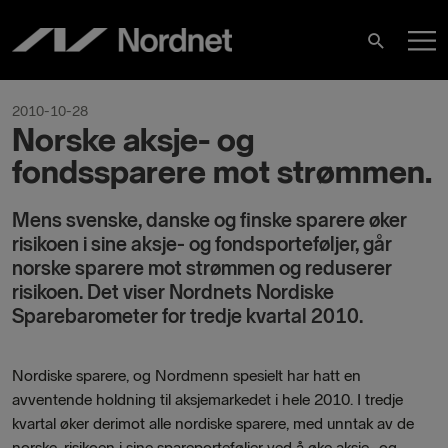
Skip
M
to
Search
content
M
2010-10-28
Norske aksje- og
fondssparere mot strømmen.
Mens svenske, danske og finske sparere øker
risikoen i sine aksje- og fondsporteføljer, går
norske sparere mot strømmen og reduserer
risikoen. Det viser Nordnets Nordiske
Sparebarometer for tredje kvartal 2010.
Nordiske sparere, og Nordmenn spesielt har hatt en
avventende holdning til aksjemarkedet i hele 2010. I tredje
kvartal øker derimot alle nordiske sparere, med unntak av de
norske, risikoen i sine spareporteføljer ved å øke aksje- og