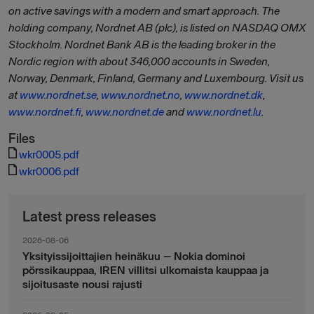
on active savings with a modern and smart approach. The
holding company, Nordnet AB (plc), is listed on NASDAQ OMX
Stockholm. Nordnet Bank AB is the leading broker in the
Nordic region with about 346,000 accounts in Sweden,
Norway, Denmark, Finland, Germany and Luxembourg. Visit us
at
www.nordnet.se
,
www.nordnet.no
,
www.nordnet.dk
,
www.nordnet.fi
,
www.nordnet.de
and
www.nordnet.lu
.
Files
wkr0005.pdf
wkr0006.pdf
Latest press releases
2026-08-06
Yksityissijoittajien heinäkuu – Nokia dominoi
pörssikauppaa, IREN villitsi ulkomaista kauppaa ja
sijoitusaste nousi rajusti