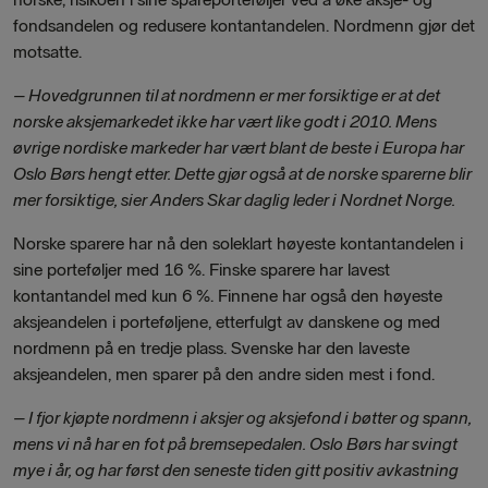
fondsandelen og redusere kontantandelen. Nordmenn gjør det
motsatte.
– Hovedgrunnen til at nordmenn er mer forsiktige er at det
norske aksjemarkedet ikke har vært like godt i 2010. Mens
øvrige nordiske markeder har vært blant de beste i Europa har
Oslo Børs hengt etter. Dette gjør også at de norske sparerne blir
mer forsiktige, sier Anders Skar daglig leder i Nordnet Norge.
Norske sparere har nå den soleklart høyeste kontantandelen i
sine porteføljer med 16 %. Finske sparere har lavest
kontantandel med kun 6 %. Finnene har også den høyeste
aksjeandelen i porteføljene, etterfulgt av danskene og med
nordmenn på en tredje plass. Svenske har den laveste
aksjeandelen, men sparer på den andre siden mest i fond.
– I fjor kjøpte nordmenn i aksjer og aksjefond i bøtter og spann,
mens vi nå har en fot på bremsepedalen. Oslo Børs har svingt
mye i år, og har først den seneste tiden gitt positiv avkastning