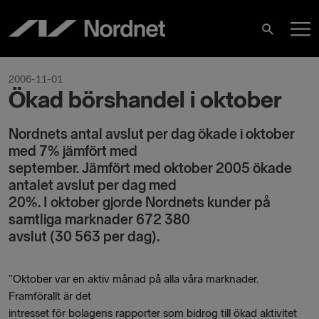
Skip
M
to
Search
content
M
2006-11-01
Ökad börshandel i oktober
Nordnets antal avslut per dag ökade i oktober
med 7% jämfört med
september. Jämfört med oktober 2005 ökade
antalet avslut per dag med
20%. I oktober gjorde Nordnets kunder på
samtliga marknader 672 380
avslut (30 563 per dag).
”Oktober var en aktiv månad på alla våra marknader.
Framförallt är det
intresset för bolagens rapporter som bidrog till ökad aktivitet