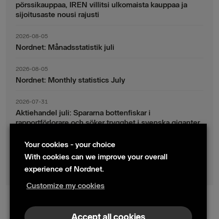
pörssikauppaa, IREN villitsi ulkomaista kauppaa ja
sijoitusaste nousi rajusti
2026-08-05
Nordnet: Månadsstatistik juli
2026-08-05
Nordnet: Monthly statistics July
2026-07-31
Aktiehandel juli: Spararna bottenfiskar i
rapportförlorare och söker trygghet i svenska giganter
Your cookies - your choice
2026-07-30
Fondsparande juli: Vinsthemtagningar i teknik – men
With cookies can we improve your overall
indexsparandet ligger fast
experience of Nordnet.
Customize my cookies
© 2024 Nordnet AB (publ)
Accept all cookies