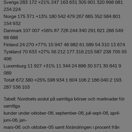
Sverige 283 172 +21% 247 163 631 305 901 320 998 081
234 224
Norge 175 371 +13% 180 542 479 267 685 352 584 801
154 932
Danmark 107 007 +56% 87 726 244 340 291 621 286 549
68 688
Finland 24 270 +77% 15 947 46 982 61 589 54 310 13 674
Tyskland 70 633 +27% 56 212 177 316 215 587 238 705 55
496
Luxemburg 11 927 +31% 11 344 24 896 30 571 30 841 9
089
Totalt 672 380 +25% 598 934 1 604 106 2 186 040 2 193
287 536 103
Tabell: Nordnets avslut på samtliga börser och marknader för
samtliga
kunder under oktober-06, september-06, juli-sept-06, april-
juni-06, jan-
mars-06, och oktober-05 samt förändringen i procent från