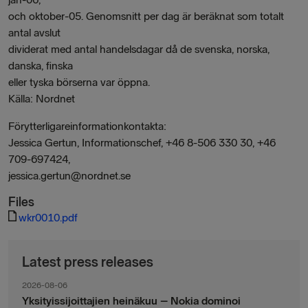
och oktober-05. Genomsnitt per dag är beräknat som totalt
antal avslut
dividerat med antal handelsdagar då de svenska, norska,
danska, finska
eller tyska börserna var öppna.
Källa: Nordnet
Förytterligareinformationkontakta:
Jessica Gertun, Informationschef, +46 8-506 330 30, +46
709-697424,
jessica.gertun@nordnet.se
Files
wkr0010.pdf
Latest press releases
2026-08-06
Yksityissijoittajien heinäkuu – Nokia dominoi