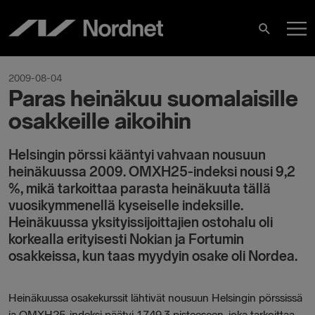
Skip
M
to
Search
content
M
2009-08-04
Paras heinäkuu suomalaisille
osakkeille aikoihin
Helsingin pörssi kääntyi vahvaan nousuun
heinäkuussa 2009. OMXH25-indeksi nousi 9,2
%, mikä tarkoittaa parasta heinäkuuta tällä
vuosikymmenellä kyseiselle indeksille.
Heinäkuussa yksityissijoittajien ostohalu oli
korkealla erityisesti Nokian ja Fortumin
osakkeissa, kun taas myydyin osake oli Nordea.
Heinäkuussa osakekurssit lähtivät nousuun Helsingin pörssissä
ja OMXH25-indeksi päätyi 1749,3 pisteeseen, joka tarkoittaa