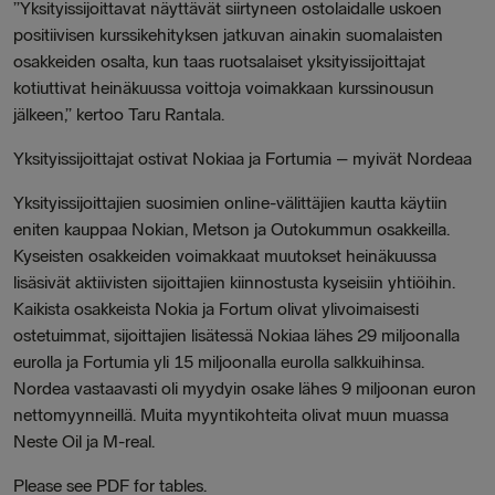
”Yksityissijoittavat näyttävät siirtyneen ostolaidalle uskoen
positiivisen kurssikehityksen jatkuvan ainakin suomalaisten
osakkeiden osalta, kun taas ruotsalaiset yksityissijoittajat
kotiuttivat heinäkuussa voittoja voimakkaan kurssinousun
jälkeen,” kertoo Taru Rantala.
Yksityissijoittajat ostivat Nokiaa ja Fortumia – myivät Nordeaa
Yksityissijoittajien suosimien online-välittäjien kautta käytiin
eniten kauppaa Nokian, Metson ja Outokummun osakkeilla.
Kyseisten osakkeiden voimakkaat muutokset heinäkuussa
lisäsivät aktiivisten sijoittajien kiinnostusta kyseisiin yhtiöihin.
Kaikista osakkeista Nokia ja Fortum olivat ylivoimaisesti
ostetuimmat, sijoittajien lisätessä Nokiaa lähes 29 miljoonalla
eurolla ja Fortumia yli 15 miljoonalla eurolla salkkuihinsa.
Nordea vastaavasti oli myydyin osake lähes 9 miljoonan euron
nettomyynneillä. Muita myyntikohteita olivat muun muassa
Neste Oil ja M-real.
Please see PDF for tables.