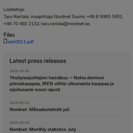
Lisätietoja:
Taru Rantala, maajohtaja Nordnet Suomi, +46 8 5063 3431,
+46 70 492 2132, taru.rantala@nordnet.se.
Files
wkr0011.pdf
Latest press releases
2026-08-06
Yksityissijoittajien heinäkuu – Nokia dominoi
pörssikauppaa, IREN villitsi ulkomaista kauppaa ja
sijoitusaste nousi rajusti
2026-08-05
Nordnet: Månadsstatistik juli
2026-08-05
Nordnet: Monthly statistics July