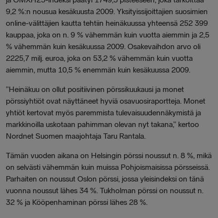
9,2 %:n nousua kesäkuusta 2009. Yksityissijoittajien suosimien
online-välittäjien kautta tehtiin heinäkuussa yhteensä 252 399
kauppaa, joka on n. 9 % vähemmän kuin vuotta aiemmin ja 2,5
% vähemmän kuin kesäkuussa 2009. Osakevaihdon arvo oli
2225,7 milj. euroa, joka on 53,2 % vähemmän kuin vuotta
aiemmin, mutta 10,5 % enemmän kuin kesäkuussa 2009.
”Heinäkuu on ollut positiivinen pörssikuukausi ja monet
pörssiyhtiöt ovat näyttäneet hyviä osavuosiraportteja. Monet
yhtiöt kertovat myös paremmista tulevaisuudennäkymistä ja
markkinoilla uskotaan pahimman olevan nyt takana,” kertoo
Nordnet Suomen maajohtaja Taru Rantala.
Tämän vuoden aikana on Helsingin pörssi noussut n. 8 %, mikä
on selvästi vähemmän kuin muissa Pohjoismaisissa pörsseissä.
Parhaiten on noussut Oslon pörssi, jossa yleisindeksi on tänä
vuonna noussut lähes 34 %. Tukholman pörssi on noussut n.
32 % ja Kööpenhaminan pörssi lähes 28 %.