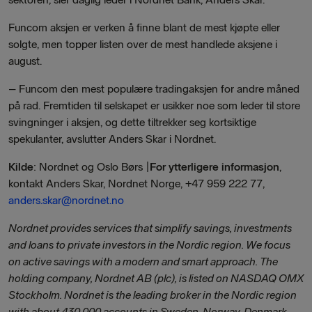
Funcom aksjen er verken å finne blant de mest kjøpte eller
solgte, men topper listen over de mest handlede aksjene i
august.
– Funcom den mest populære tradingaksjen for andre måned
på rad. Fremtiden til selskapet er usikker noe som leder til store
svingninger i aksjen, og dette tiltrekker seg kortsiktige
spekulanter, avslutter Anders Skar i Nordnet.
Kilde
: Nordnet og Oslo Børs |
For ytterligere informasjon
,
kontakt Anders Skar, Nordnet Norge, +47 959 222 77,
anders.skar@nordnet.no
Nordnet provides services that simplify savings, investments
and loans to private investors in the Nordic region. We focus
on active savings with a modern and smart approach. The
holding company, Nordnet AB (plc), is listed on NASDAQ OMX
Stockholm. Nordnet is the leading broker in the Nordic region
with about 430,000 accounts in Sweden, Norway, Denmark