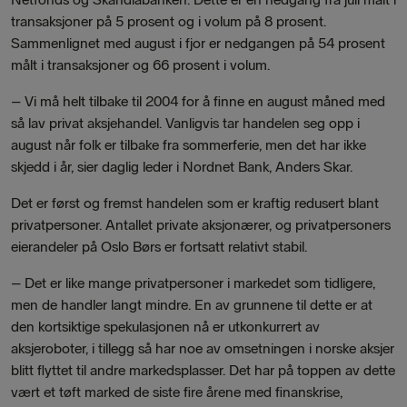
transaksjoner på 5 prosent og i volum på 8 prosent.
Sammenlignet med august i fjor er nedgangen på 54 prosent
målt i transaksjoner og 66 prosent i volum.
– Vi må helt tilbake til 2004 for å finne en august måned med
så lav privat aksjehandel. Vanligvis tar handelen seg opp i
august når folk er tilbake fra sommerferie, men det har ikke
skjedd i år, sier daglig leder i Nordnet Bank, Anders Skar.
Det er først og fremst handelen som er kraftig redusert blant
privatpersoner. Antallet private aksjonærer, og privatpersoners
eierandeler på Oslo Børs er fortsatt relativt stabil.
– Det er like mange privatpersoner i markedet som tidligere,
men de handler langt mindre. En av grunnene til dette er at
den kortsiktige spekulasjonen nå er utkonkurrert av
aksjeroboter, i tillegg så har noe av omsetningen i norske aksjer
blitt flyttet til andre markedsplasser. Det har på toppen av dette
vært et tøft marked de siste fire årene med finanskrise,