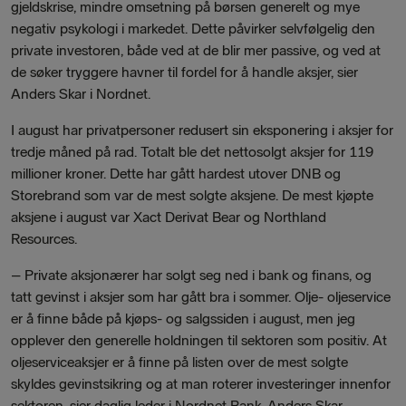
gjeldskrise, mindre omsetning på børsen generelt og mye
negativ psykologi i markedet. Dette påvirker selvfølgelig den
private investoren, både ved at de blir mer passive, og ved at
de søker tryggere havner til fordel for å handle aksjer, sier
Anders Skar i Nordnet.
I august har privatpersoner redusert sin eksponering i aksjer for
tredje måned på rad. Totalt ble det nettosolgt aksjer for 119
millioner kroner. Dette har gått hardest utover DNB og
Storebrand som var de mest solgte aksjene. De mest kjøpte
aksjene i august var Xact Derivat Bear og Northland
Resources.
– Private aksjonærer har solgt seg ned i bank og finans, og
tatt gevinst i aksjer som har gått bra i sommer. Olje- oljeservice
er å finne både på kjøps- og salgssiden i august, men jeg
opplever den generelle holdningen til sektoren som positiv. At
oljeserviceaksjer er å finne på listen over de mest solgte
skyldes gevinstsikring og at man roterer investeringer innenfor
sektoren, sier daglig leder i Nordnet Bank, Anders Skar.