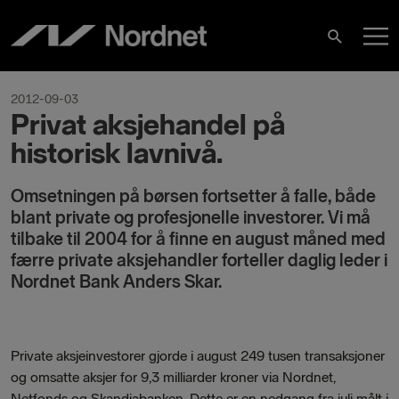
Skip
M
to
Search
content
M
2012-09-03
Privat aksjehandel på
historisk lavnivå.
Omsetningen på børsen fortsetter å falle, både
blant private og profesjonelle investorer. Vi må
tilbake til 2004 for å finne en august måned med
færre private aksjehandler forteller daglig leder i
Nordnet Bank Anders Skar.
Private aksjeinvestorer gjorde i august 249 tusen transaksjoner
og omsatte aksjer for 9,3 milliarder kroner via Nordnet,
Netfonds og Skandiabanken. Dette er en nedgang fra juli målt i