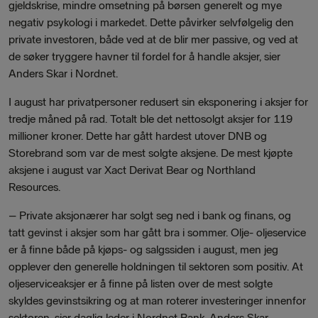
gjeldskrise, mindre omsetning på børsen generelt og mye
negativ psykologi i markedet. Dette påvirker selvfølgelig den
private investoren, både ved at de blir mer passive, og ved at
de søker tryggere havner til fordel for å handle aksjer, sier
Anders Skar i Nordnet.
I august har privatpersoner redusert sin eksponering i aksjer for
tredje måned på rad. Totalt ble det nettosolgt aksjer for 119
millioner kroner. Dette har gått hardest utover DNB og
Storebrand som var de mest solgte aksjene. De mest kjøpte
aksjene i august var Xact Derivat Bear og Northland
Resources.
– Private aksjonærer har solgt seg ned i bank og finans, og
tatt gevinst i aksjer som har gått bra i sommer. Olje- oljeservice
er å finne både på kjøps- og salgssiden i august, men jeg
opplever den generelle holdningen til sektoren som positiv. At
oljeserviceaksjer er å finne på listen over de mest solgte
skyldes gevinstsikring og at man roterer investeringer innenfor
sektoren, sier daglig leder i Nordnet Bank, Anders Skar.