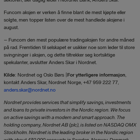
Funcom aksjen er verken å finne blant de mest kjøpte eller
solgte, men topper listen over de mest handlede aksjene i
august.
– Funcom den mest populære tradingaksjen for andre måned
på rad. Fremtiden til selskapet er usikker noe som leder til store
svingninger i aksjen, og dette tiltrekker seg kortsiktige
spekulanter, avslutter Anders Skar i Nordnet.
Kilde
: Nordnet og Oslo Børs |
For ytterligere informasjon
,
kontakt Anders Skar, Nordnet Norge, +47 959 222 77,
anders.skar@nordnet.no
Nordnet provides services that simplify savings, investments
and loans to private investors in the Nordic region. We focus
on active savings with a modern and smart approach. The
holding company, Nordnet AB (plc), is listed on NASDAQ OMX
Stockholm. Nordnet is the leading broker in the Nordic region
with about 430,000 accounts in Sweden, Norway, Denmark