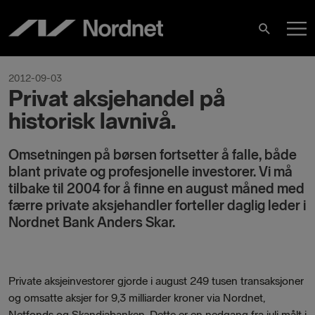
Hoppa
H
till
Sök
innehåll
2012-09-03
Privat aksjehandel på
historisk lavnivå.
Omsetningen på børsen fortsetter å falle, både
blant private og profesjonelle investorer. Vi må
tilbake til 2004 for å finne en august måned med
færre private aksjehandler forteller daglig leder i
Nordnet Bank Anders Skar.
Private aksjeinvestorer gjorde i august 249 tusen transaksjoner
og omsatte aksjer for 9,3 milliarder kroner via Nordnet,
Netfonds og Skandiabanken. Dette er en nedgang fra juli målt i