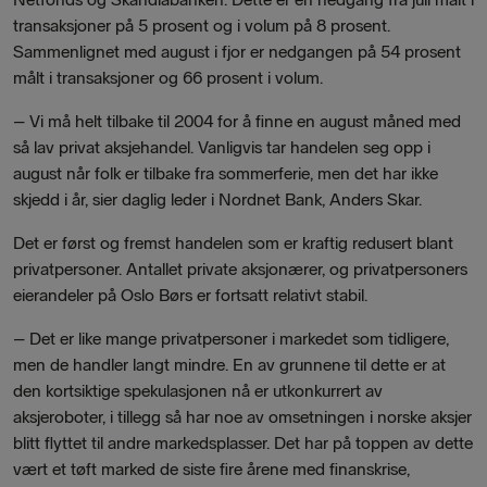
transaksjoner på 5 prosent og i volum på 8 prosent.
Sammenlignet med august i fjor er nedgangen på 54 prosent
målt i transaksjoner og 66 prosent i volum.
– Vi må helt tilbake til 2004 for å finne en august måned med
så lav privat aksjehandel. Vanligvis tar handelen seg opp i
august når folk er tilbake fra sommerferie, men det har ikke
skjedd i år, sier daglig leder i Nordnet Bank, Anders Skar.
Det er først og fremst handelen som er kraftig redusert blant
privatpersoner. Antallet private aksjonærer, og privatpersoners
eierandeler på Oslo Børs er fortsatt relativt stabil.
– Det er like mange privatpersoner i markedet som tidligere,
men de handler langt mindre. En av grunnene til dette er at
den kortsiktige spekulasjonen nå er utkonkurrert av
aksjeroboter, i tillegg så har noe av omsetningen i norske aksjer
blitt flyttet til andre markedsplasser. Det har på toppen av dette
vært et tøft marked de siste fire årene med finanskrise,