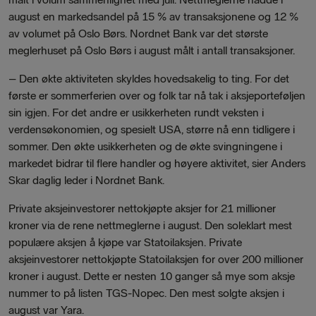
august en markedsandel på 15 % av transaksjonene og 12 %
av volumet på Oslo Børs. Nordnet Bank var det største
meglerhuset på Oslo Børs i august målt i antall transaksjoner.
– Den økte aktiviteten skyldes hovedsakelig to ting. For det
første er sommerferien over og folk tar nå tak i aksjeporteføljen
sin igjen. For det andre er usikkerheten rundt veksten i
verdensøkonomien, og spesielt USA, større nå enn tidligere i
sommer. Den økte usikkerheten og de økte svingningene i
markedet bidrar til flere handler og høyere aktivitet, sier Anders
Skar daglig leder i Nordnet Bank.
Private aksjeinvestorer nettokjøpte aksjer for 21 millioner
kroner via de rene nettmeglerne i august. Den soleklart mest
populære aksjen å kjøpe var Statoilaksjen. Private
aksjeinvestorer nettokjøpte Statoilaksjen for over 200 millioner
kroner i august. Dette er nesten 10 ganger så mye som aksje
nummer to på listen TGS-Nopec. Den mest solgte aksjen i
august var Yara.