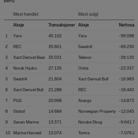
Børs)
Mest handlet
Mest solgt
Aksje
Transaksjoner
Aksje
Nettosalg
1
Yara
45.102
Yara
-99.098.
2
REC
35.601
Seadrill
-69.230.
3
Xact Derivat Bear
35.031
Telenor
-29.135.
4
Norsk Hydro
27.135
Orkla
-23.337.
5
Seadrill
21.804
Xact Derivat Bull
-16.983.
6
Xact Derivat Bull
21.288
REC
-16.443.
7
PGS
20.998
Acergy
-14.873.
8
Statoil
14.684
Norwegian Property
-12.045.
9
Sevan Marine
13.371
Norske Skog
-9.641.74
10
Marine Harvest
13.074
Tomra
-7.079.26