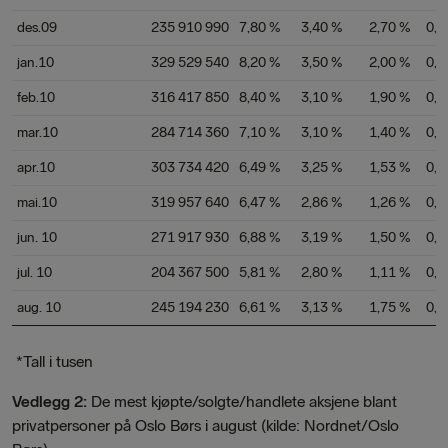
des.09
235 910 990
7,80 %
3,40 %
2,70 %
0,9
jan.10
329 529 540
8,20 %
3,50 %
2,00 %
0,9
feb.10
316 417 850
8,40 %
3,10 %
1,90 %
0,8
mar.10
284 714 360
7,10 %
3,10 %
1,40 %
0,9
apr.10
303 734 420
6,49 %
3,25 %
1,53 %
0,9
mai.10
319 957 640
6,47 %
2,86 %
1,26 %
0,7
jun. 10
271 917 930
6,88 %
3,19 %
1,50 %
0,8
jul. 10
204 367 500
5,81 %
2,80 %
1,11 %
0,9
aug. 10
245 194 230
6,61 %
3,13 %
1,75 %
0,9
*Tall i tusen
Vedlegg 2:
De mest kjøpte/solgte/handlete aksjene blant
privatpersoner på Oslo Børs i august (kilde: Nordnet/Oslo