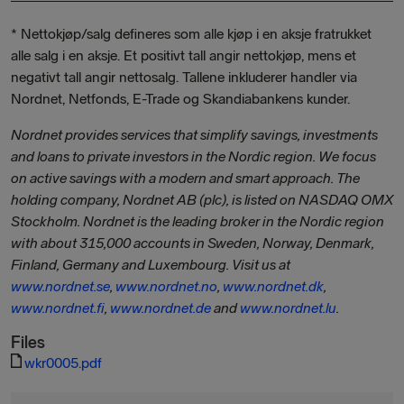
* Nettokjøp/salg defineres som alle kjøp i en aksje fratrukket
alle salg i en aksje. Et positivt tall angir nettokjøp, mens et
negativt tall angir nettosalg. Tallene inkluderer handler via
Nordnet, Netfonds, E-Trade og Skandiabankens kunder.
Nordnet provides services that simplify savings, investments
and loans to private investors in the Nordic region. We focus
on active savings with a modern and smart approach. The
holding company, Nordnet AB (plc), is listed on NASDAQ OMX
Stockholm. Nordnet is the leading broker in the Nordic region
with about 315,000 accounts in Sweden, Norway, Denmark,
Finland, Germany and Luxembourg. Visit us at
www.nordnet.se
,
www.nordnet.no
,
www.nordnet.dk
,
www.nordnet.fi
,
www.nordnet.de
and
www.nordnet.lu
.
Files
wkr0005.pdf