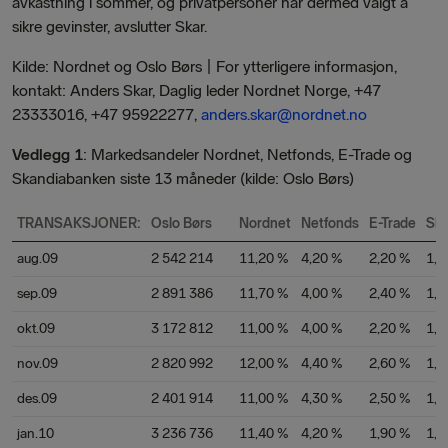
avkastning i sommer, og privatpersoner har dermed valgt å
sikre gevinster, avslutter Skar.
Kilde: Nordnet og Oslo Børs | For ytterligere informasjon,
kontakt: Anders Skar, Daglig leder Nordnet Norge, +47
23333016, +47 95922277,
anders.skar@nordnet.no
Vedlegg 1
: Markedsandeler Nordnet, Netfonds, E-Trade og
Skandiabanken siste 13 måneder (kilde: Oslo Børs)
TRANSAKSJONER:
Oslo Børs
Nordnet
Netfonds
E-Trade
Ska
aug.09
2 542 214
11,20 %
4,20 %
2,20 %
1,9
sep.09
2 891 386
11,70 %
4,00 %
2,40 %
1,8
okt.09
3 172 812
11,00 %
4,00 %
2,20 %
1,9
nov.09
2 820 992
12,00 %
4,40 %
2,60 %
1,9
des.09
2 401 914
11,00 %
4,30 %
2,50 %
1,9
jan.10
3 236 736
11,40 %
4,20 %
1,90 %
1,9