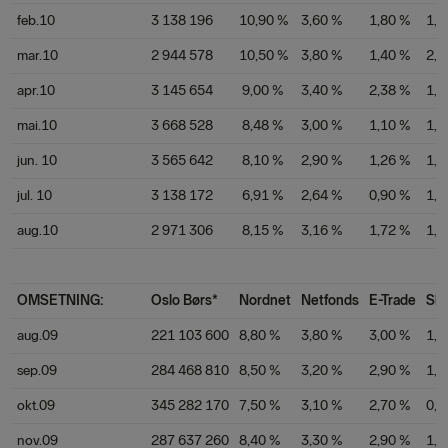
feb.10
3 138 196
10,90 %
3,60 %
1,80 %
1,6
mar.10
2 944 578
10,50 %
3,80 %
1,40 %
2,0
apr.10
3 145 654
9,00 %
3,40 %
2,38 %
1,8
mai.10
3 668 528
8,48 %
3,00 %
1,10 %
1,5
jun. 10
3 565 642
8,10 %
2,90 %
1,26 %
1,4
jul. 10
3 138 172
6,91 %
2,64 %
0,90 %
1,3
aug.10
2 971 306
8,15 %
3,16 %
1,72 %
1,4
OMSETNING:
Oslo Børs*
Nordnet
Netfonds
E-Trade
Ska
aug.09
221 103 600
8,80 %
3,80 %
3,00 %
1,1
sep.09
284 468 810
8,50 %
3,20 %
2,90 %
1,0
okt.09
345 282 170
7,50 %
3,10 %
2,70 %
0,9
nov.09
287 637 260
8,40 %
3,30 %
2,90 %
1,0