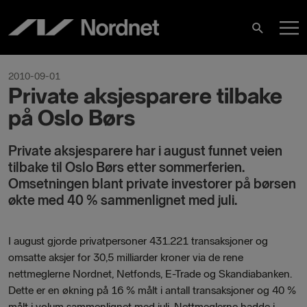
Skip
M
to
Search
content
M
2010-09-01
Private aksjesparere tilbake
på Oslo Børs
​Private aksjesparere har i august funnet veien
tilbake til Oslo Børs etter sommerferien.
Omsetningen blant private investorer på børsen
økte med 40 % sammenlignet med juli.
I august gjorde privatpersoner 431.221 transaksjoner og
omsatte aksjer for 30,5 milliarder kroner via de rene
nettmeglerne Nordnet, Netfonds, E-Trade og Skandiabanken.
Dette er en økning på 16 % målt i antall transaksjoner og 40 %
målt i volum sammenlignet med juli. Nettmeglerne hadde i