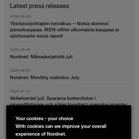
Latest press releases
2026-08-06
Yksityissijoittajien heinäkuu – Nokia dominoi
pörssikauppaa, IREN villitsi ulkomaista kauppaa ja
sijoitusaste nousi rajusti
2026-08-05
Nordnet: Månadsstatistik juli
2026-08-05
Nordnet: Monthly statistics July
2026-07-31
Aktiehandel juli: Spararna bottenfiskar i
rapportförlorare och söker trygghet i svenska giganter
Your cookies - your choice
2026-07-30
Fondsparande juli: Vinsthemtagningar i teknik – men
With cookies can we improve your overall
indexsparandet ligger fast
experience of Nordnet.