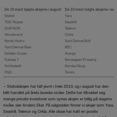
De 10 mest kjøpte aksjene i august:
De 10 mest solgte aksjene i aug
Statoil
Yara
TGS-Nopec
Seadrill
DnB NOR
Telenor
Storebrand
Orkla
Norsk Hydro
Xact Derivat Bull
Xact Derivat Bear
REC
Golden Ocean
Acergy
Subsea 7
Norwegian Property
Schibstedt
Norske Skog
PGS
Tomra
– Statoilaksjen har falt jevnt i hele 2010, og i august har den
blitt handlet på årets laveste nivåer. Dette har tiltrukket seg
mange private investorer som synes aksjen er billig på dagens
nivåer, sier Anders Skar. På salgssiden finner vi aksjer som Yara,
Seadrill, Telenor og Orkla. Alle disse har hatt en positiv