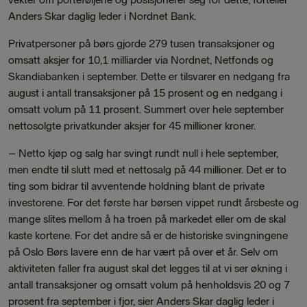
Anders Skar daglig leder i Nordnet Bank.
Privatpersoner på børs gjorde 279 tusen transaksjoner og
omsatt aksjer for 10,1 milliarder via Nordnet, Netfonds og
Skandiabanken i september. Dette er tilsvarer en nedgang fra
august i antall transaksjoner på 15 prosent og en nedgang i
omsatt volum på 11 prosent. Summert over hele september
nettosolgte privatkunder aksjer for 45 millioner kroner.
–
Netto kjøp og salg har svingt rundt null i hele september,
men endte til slutt med et nettosalg på 44 millioner. Det er to
ting som bidrar til avventende holdning blant de private
investorene. For det første har børsen vippet rundt årsbeste og
mange slites mellom å ha troen på markedet eller om de skal
kaste kortene. For det andre så er de historiske svingningene
på Oslo Børs lavere enn de har vært på over et år. Selv om
aktiviteten faller fra august skal det legges til at vi ser økning i
antall transaksjoner og omsatt volum på henholdsvis 20 og 7
prosent fra september i fjor, sier Anders Skar daglig leder i