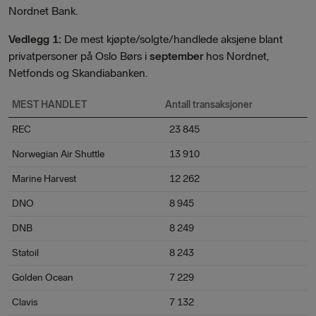
Nordnet Bank.
Vedlegg 1:
De mest kjøpte/solgte/handlede aksjene blant
privatpersoner på Oslo Børs i
september
hos Nordnet,
Netfonds og Skandiabanken.
MEST HANDLET
Antall transaksjoner
REC
23 845
Norwegian Air Shuttle
13 910
Marine Harvest
12 262
DNO
8 945
DNB
8 249
Statoil
8 243
Golden Ocean
7 229
Clavis
7 132