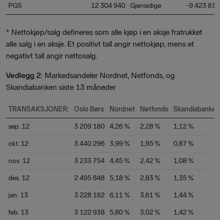
PGS
12 304 940
Gjensidige
-9 423 813
* Nettokjøp/salg defineres som alle kjøp i en aksje fratrukket
alle salg i en aksje. Et positivt tall angir nettokjøp, mens et
negativt tall angir nettosalg.
Vedlegg 2
: Markedsandeler Nordnet, Netfonds, og
Skandiabanken siste 13 måneder
TRANSAKSJONER:
Oslo Børs
Nordnet
Netfonds
Skandiabanken
sep. 12
3 209 180
4,26 %
2,28 %
1,12 %
okt. 12
3 440 296
3,99 %
1,95 %
0,87 %
nov. 12
3 233 754
4,45 %
2,42 %
1,08 %
des. 12
2 495 848
5,18 %
2,83 %
1,35 %
jan. 13
3 228 162
6,11 %
3,61 %
1,44 %
feb. 13
3 122 938
5,80 %
3,02 %
1,42 %