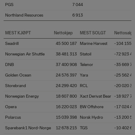
PGS
7 044
Northland Resources
6 913
MEST KJØPT
Nettokjøp
MEST SOLGT
Nettosalg
Seadrill
45 500 187
Marine Harvest
-104 155 
Norwegian Air Shuttle
38 481 313
Statoil
-72 923 4
DNB
37 400 908
Telenor
-35 669 7
Golden Ocean
24 576 397
Yara
-25 562 4
Storebrand
24 299 420
RCL
-20 020 3
Norwegian Energy
18 607 800
Xact Derivat Bear
-18 927 7
Opera
16 220 023
BW Offshore
-17 024 4
Polarcus
15 039 398
Norsk Hydro
-13 200 5
Sparebank1 Nord-Norge
12 678 215
TGS
-10 402 6