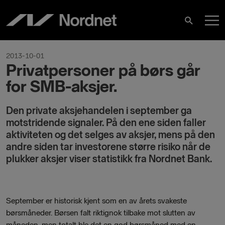
Skip
M
to
Search
content
M
2013-10-01
Privatpersoner på børs går
for SMB-aksjer.
Den private aksjehandelen i september ga
motstridende signaler. På den ene siden faller
aktiviteten og det selges av aksjer, mens på den
andre siden tar investorene større risiko når de
plukker aksjer viser statistikk fra Nordnet Bank.
September er historisk kjent som en av årets svakeste
børsmåneder. Børsen falt riktignok tilbake mot slutten av
måneden, men totalt ble det en god børsmåned med en