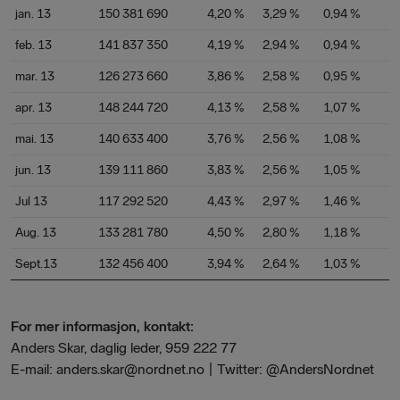
jan. 13
150 381 690
4,20 %
3,29 %
0,94 %
feb. 13
141 837 350
4,19 %
2,94 %
0,94 %
mar. 13
126 273 660
3,86 %
2,58 %
0,95 %
apr. 13
148 244 720
4,13 %
2,58 %
1,07 %
mai. 13
140 633 400
3,76 %
2,56 %
1,08 %
jun. 13
139 111 860
3,83 %
2,56 %
1,05 %
Jul 13
117 292 520
4,43 %
2,97 %
1,46 %
Aug. 13
133 281 780
4,50 %
2,80 %
1,18 %
Sept.13
132 456 400
3,94 %
2,64 %
1,03 %
For mer informasjon, kontakt:
Anders Skar, daglig leder, 959 222 77
E-mail: anders.skar@nordnet.no | Twitter: @AndersNordnet