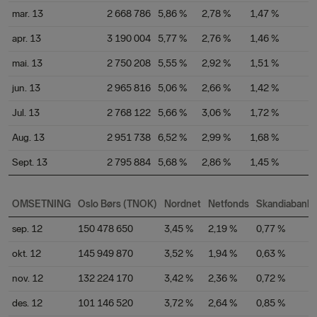
mar. 13
2 668 786
5,86 %
2,78 %
1,47 %
apr. 13
3 190 004
5,77 %
2,76 %
1,46 %
mai. 13
2 750 208
5,55 %
2,92 %
1,51 %
jun. 13
2 965 816
5,06 %
2,66 %
1,42 %
Jul. 13
2 768 122
5,66 %
3,06 %
1,72 %
Aug. 13
2 951 738
6,52 %
2,99 %
1,68 %
Sept. 13
2 795 884
5,68 %
2,86 %
1,45 %
OMSETNING
Oslo Børs (TNOK)
Nordnet
Netfonds
Skandiabank
sep. 12
150 478 650
3,45 %
2,19 %
0,77 %
okt. 12
145 949 870
3,52 %
1,94 %
0,63 %
nov. 12
132 224 170
3,42 %
2,36 %
0,72 %
des. 12
101 146 520
3,72 %
2,64 %
0,85 %