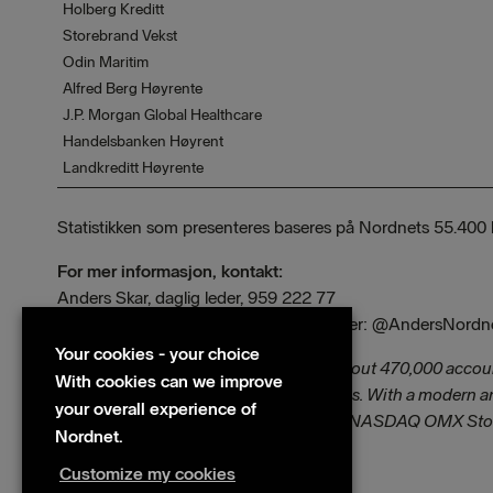
Holberg Kreditt
Storebrand Vekst
Odin Maritim
Alfred Berg Høyrente
J.P. Morgan Global Healthcare
Handelsbanken Høyrent
Landkreditt Høyrente
Statistikken som presenteres baseres på Nordnets 55.400
For mer informasjon, kontakt:
Anders Skar, daglig leder, 959 222 77
E-mail: anders.skar@nordnet.no | Twitter: @AndersNordn
Your cookies - your choice
Nordnet is a Nordic online bank with about 470,000 acco
With cookies can we improve
services that simplifies savings and loans. With a modern 
your overall experience of
company, Nordnet AB (plc), is listed on NASDAQ OMX Stoc
Nordnet.
www.nordnet.dk and www.nordnet.fi.
Customize my cookies
Files