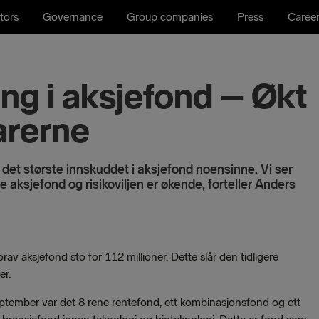
tors
Governance
Group companies
Press
Caree
g i aksjefond – Økt
parerne
det største innskuddet i aksjefond noensinne. Vi ser
ve aksjefond og risikoviljen er økende, forteller Anders
rav aksjefond sto for 112 millioner. Dette slår den tidligere
er.
ptember var det 8 rene rentefond, ett kombinasjonsfond og ett