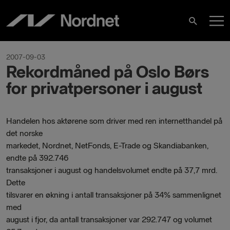
Skip
M
to
Search
content
M
2007-09-03
Rekordmåned på Oslo Børs
for privatpersoner i august
Handelen hos aktørene som driver med ren internetthandel på
det norske
markedet, Nordnet, NetFonds, E-Trade og Skandiabanken,
endte på 392.746
transaksjoner i august og handelsvolumet endte på 37,7 mrd.
Dette
tilsvarer en økning i antall transaksjoner på 34% sammenlignet
med
august i fjor, da antall transaksjoner var 292.747 og volumet