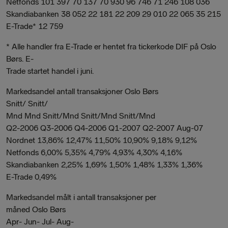
Netfonds 101 397 70 137 70 930 96 746 71 246 108 036
Skandiabanken 38 052 22 181 22 209 29 010 22 065 35 215
E-Trade* 12 759
* Alle handler fra E-Trade er hentet fra tickerkode DIF på Oslo
Børs. E-
Trade startet handel i juni.
Markedsandel antall transaksjoner Oslo Børs
Snitt/ Snitt/
Mnd Mnd Snitt/Mnd Snitt/Mnd Snitt/Mnd
Q2-2006 Q3-2006 Q4-2006 Q1-2007 Q2-2007 Aug-07
Nordnet 13,86% 12,47% 11,50% 10,90% 9,18% 9,12%
Netfonds 6,00% 5,35% 4,79% 4,93% 4,30% 4,16%
Skandiabanken 2,25% 1,69% 1,50% 1,48% 1,33% 1,36%
E-Trade 0,49%
Markedsandel målt i antall transaksjoner per
måned Oslo Børs
Apr- Jun- Jul- Aug-