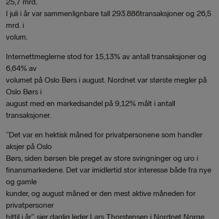
25,7 mrd.
I juli i år var sammenlignbare tall 293.886transaksjoner og 26,5
mrd. i
volum.
Internettmeglerne stod for 15,13% av antall transaksjoner og
6,64% av
volumet på Oslo Børs i august. Nordnet var største megler på
Oslo Børs i
august med en markedsandel på 9,12% målt i antall
transaksjoner.
”Det var en hektisk måned for privatpersonene som handler
aksjer på Oslo
Børs, siden børsen ble preget av store svingninger og uro i
finansmarkedene. Det var imidlertid stor interesse både fra nye
og gamle
kunder, og august måned er den mest aktive måneden for
privatpersoner
hittil i år”, sier daglig leder Lars Thorstensen i Nordnet Norge.