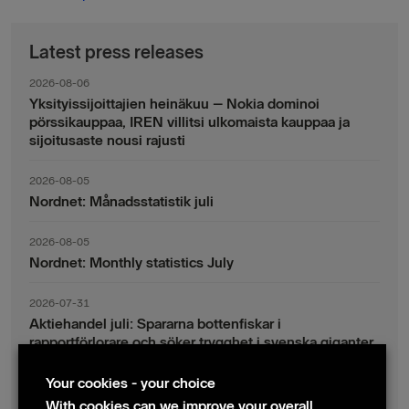
Latest press releases
2026-08-06
Yksityissijoittajien heinäkuu – Nokia dominoi
pörssikauppaa, IREN villitsi ulkomaista kauppaa ja
sijoitusaste nousi rajusti
2026-08-05
Nordnet: Månadsstatistik juli
2026-08-05
Nordnet: Monthly statistics July
2026-07-31
Aktiehandel juli: Spararna bottenfiskar i
rapportförlorare och söker trygghet i svenska giganter
Your cookies - your choice
2026-07-30
Fondsparande juli: Vinsthemtagningar i teknik – men
With cookies can we improve your overall